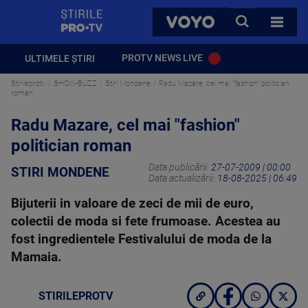
StirilePROTV
CAUTA
VOYO
TOATE 
PROTV NEWS LIVE
ULTIMELE ȘTIRI
Stirileprotv
SHOW-BUZZ
Stiri Mondene
Radu Mazare, cel mai "fashion" politician
roman
Radu Mazare, cel mai "fashion"
politician roman
Data publicării:
27-07-2009 | 00:00
STIRI MONDENE
Data actualizării:
18-08-2025 | 06:49
Bijuterii in valoare de zeci de mii de euro,
colectii de moda si fete frumoase. Acestea au
fost ingredientele Festivalului de moda de la
Mamaia.
STIRILEPROTV