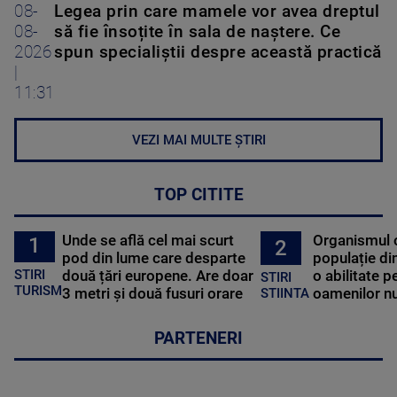
08-
Legea prin care mamele vor avea dreptul
08-
să fie însoțite în sala de naștere. Ce
2026
spun specialiștii despre această practică
|
11:31
VEZI MAI MULTE ȘTIRI
TOP CITITE
Unde se află cel mai scurt
Organismul 
1
2
pod din lume care desparte
populație di
STIRI
două țări europene. Are doar
o abilitate p
STIRI
TURISM
3 metri și două fusuri orare
oamenilor nu
STIINTA
PARTENERI