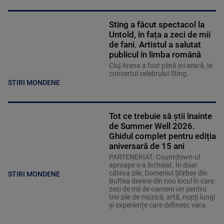
Sting a făcut spectacol la
Untold, în fața a zeci de mii
de fani. Artistul a salutat
publicul în limba română
Cluj Arena a fost plină joi seară, la
concertul celebrului Sting.
STIRI MONDENE
Tot ce trebuie să știi înainte
de Summer Well 2026.
Ghidul complet pentru ediția
aniversară de 15 ani
PARTENERIAT. Countdown-ul
aproape s-a încheiat. În doar
câteva zile, Domeniul Știrbey din
STIRI MONDENE
Buftea devine din nou locul în care
zeci de mii de oameni vin pentru
trei zile de muzică, artă, nopți lungi
și experiențe care definesc vara.