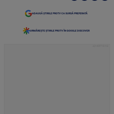
ADAUGĂ ȘTIRILE PROTV CA SURSĂ PREFERATĂ
URMĂREȘTE ȘTIRILE PROTV ÎN GOOGLE DISCOVER