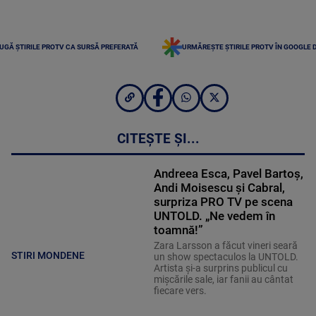
UGĂ ȘTIRILE PROTV CA SURSĂ PREFERATĂ
URMĂREȘTE ȘTIRILE PROTV ÎN GOOGLE 
CITEȘTE ȘI...
Andreea Esca, Pavel Bartoș,
Andi Moisescu și Cabral,
surpriza PRO TV pe scena
UNTOLD. „Ne vedem în
toamnă!”
Zara Larsson a făcut vineri seară
STIRI MONDENE
un show spectaculos la UNTOLD.
Artista și-a surprins publicul cu
mișcările sale, iar fanii au cântat
fiecare vers.