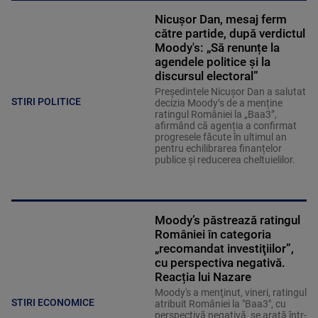
Nicușor Dan, mesaj ferm
către partide, după verdictul
Moody's: „Să renunțe la
agendele politice şi la
discursul electoral”
Președintele Nicușor Dan a salutat
STIRI POLITICE
decizia Moody’s de a menține
ratingul României la „Baa3”,
afirmând că agenția a confirmat
progresele făcute în ultimul an
pentru echilibrarea finanțelor
publice și reducerea cheltuielilor.
Moody’s păstrează ratingul
României în categoria
„recomandat investiţiilor”,
cu perspectiva negativă.
Reacția lui Nazare
Moody's a menţinut, vineri, ratingul
STIRI ECONOMICE
atribuit României la "Baa3", cu
perspectivă negativă, se arată într-