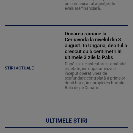
un comunicat al agenţiei de
evaluare financiară.
Dunărea rămâne la
Cernavodă la nivelul din 3
august. În Ungaria, debitul a
crescut cu 6 centimetri în
ultimele 3 zile la Paks
După zile de așteptare și amânări
ȘTIRI ACTUALE
repetate, ieri după-amiază a
început operațiunea de
scufundare controlată a primelor
două barje, în apropierea brațului
Bala de pe Dunăre.
ULTIMELE ȘTIRI