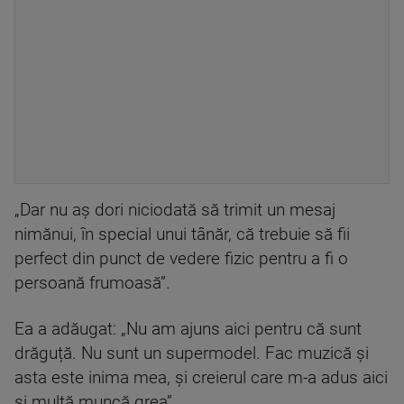
„Dar nu aș dori niciodată să trimit un mesaj
nimănui, în special unui tânăr, că trebuie să fii
perfect din punct de vedere fizic pentru a fi o
persoană frumoasă”.
Ea a adăugat: „Nu am ajuns aici pentru că sunt
drăguță. Nu sunt un supermodel. Fac muzică și
asta este inima mea, și creierul care m-a adus aici
și multă muncă grea”.