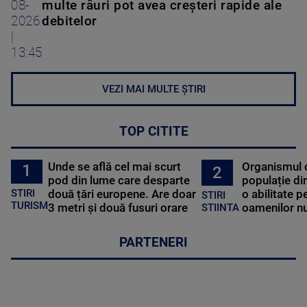
08-
multe râuri pot avea creșteri rapide ale
2026
debitelor
|
13:45
VEZI MAI MULTE ȘTIRI
TOP CITITE
Unde se află cel mai scurt
Organismul 
1
2
pod din lume care desparte
populație di
STIRI
două țări europene. Are doar
o abilitate p
STIRI
TURISM
3 metri și două fusuri orare
oamenilor nu
STIINTA
PARTENERI