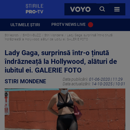
StirilePROTV
CAUTA
VOYO
TOATE 
PROTV NEWS LIVE
ULTIMELE ȘTIRI
Stirileprotv
SHOW-BUZZ
Stiri Mondene
Lady Gaga, surprinsă într-o ținută
îndrăzneață la Hollywood, alături de iubitul ei. GALERIE FOTO
Lady Gaga, surprinsă într-o ținută
îndrăzneață la Hollywood, alături de
iubitul ei. GALERIE FOTO
Data publicării:
01-06-2020 | 11:29
STIRI MONDENE
Data actualizării:
14-10-2025 | 10:01