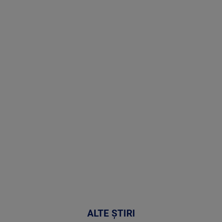
Stirile PRO
TV # 07.00 -
08 August
2026
MAI
MULTE
DETALII
02:32:45
ALTE ȘTIRI