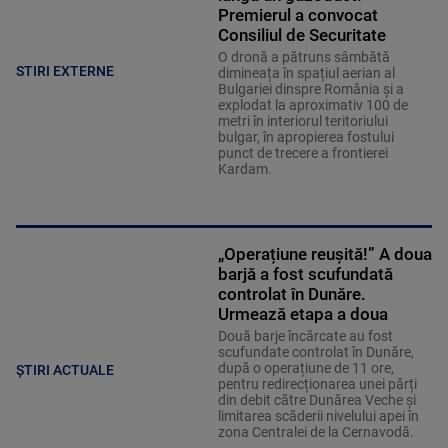
Premierul a convocat
Consiliul de Securitate
O dronă a pătruns sâmbătă
STIRI EXTERNE
dimineața în spațiul aerian al
Bulgariei dinspre România și a
explodat la aproximativ 100 de
metri în interiorul teritoriului
bulgar, în apropierea fostului
punct de trecere a frontierei
Kardam.
„Operațiune reușită!” A doua
barjă a fost scufundată
controlat în Dunăre.
Urmează etapa a doua
Două barje încărcate au fost
scufundate controlat în Dunăre,
după o operațiune de 11 ore,
ȘTIRI ACTUALE
pentru redirecționarea unei părți
din debit către Dunărea Veche și
limitarea scăderii nivelului apei în
zona Centralei de la Cernavodă.