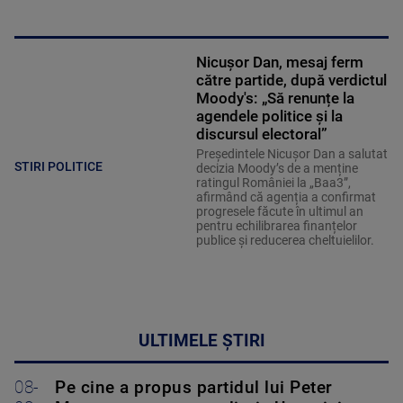
Nicușor Dan, mesaj ferm
către partide, după verdictul
Moody's: „Să renunțe la
agendele politice şi la
discursul electoral”
Președintele Nicușor Dan a salutat
STIRI POLITICE
decizia Moody’s de a menține
ratingul României la „Baa3”,
afirmând că agenția a confirmat
progresele făcute în ultimul an
pentru echilibrarea finanțelor
publice și reducerea cheltuielilor.
ULTIMELE ȘTIRI
08-
Pe cine a propus partidul lui Peter