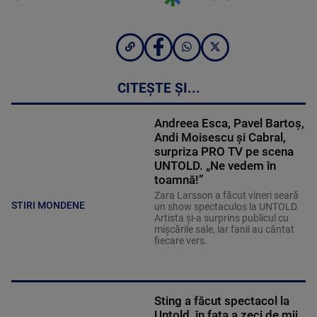
CITEȘTE ȘI...
Andreea Esca, Pavel Bartoș,
Andi Moisescu și Cabral,
surpriza PRO TV pe scena
UNTOLD. „Ne vedem în
toamnă!”
Zara Larsson a făcut vineri seară
STIRI MONDENE
un show spectaculos la UNTOLD.
Artista și-a surprins publicul cu
mișcările sale, iar fanii au cântat
fiecare vers.
Sting a făcut spectacol la
Untold, în fața a zeci de mii