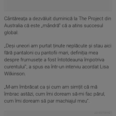
Cântăreața a dezvăluit duminică la The Project din
Australia că este „mândră” că a atins succesul
global.
„Deși uneori am purtat ținute neplăcute și stau aici
fără pantaloni cu pantofii mari, definiția mea
despre frumusețe a fost întotdeauna împotriva
curentului”, a spus ea într-un interviu acordat Lisa
Wilkinson.
„M-am îmbrăcat ca și cum am simțit că mă
îmbrac astăzi, cum îmi doream să-mi fac părul,
cum îmi doream să par machiajul meu”.