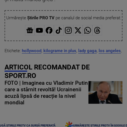
Urmărește
Știrile PRO TV
pe canalul de social media preferat:
Etichete:
hollywood
,
kilograme in plus
,
lady gaga
,
los angeles
,
ARTICOL RECOMANDAT DE
SPORT.RO
FOTO | Imaginea cu Vladimir Putin
care a stârnit revoltă! Ucrainenii
acuză lipsă de reacție la nivel
mondial
UGĂ ȘTIRILE PROTV CA SURSĂ PREFERATĂ
URMĂREȘTE ȘTIRILE PROTV ÎN GOOGLE 