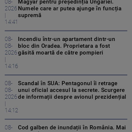
08-
Magyar pentru președinția Ungariei.
2026
Numele care ar putea ajunge în funcția
|
supremă
14:41
08-
Incendiu într-un apartament dintr-un
08-
bloc din Oradea. Proprietara a fost
2026
găsită moartă de către pompieri
|
14:16
08-
Scandal în SUA: Pentagonul îi retrage
08-
unui oficial accesul la secrete. Scurgere
2026
de informații despre avionul prezidențial
|
14:12
08-
Cod galben de inundații în România. Mai