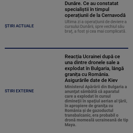
Dunăre. Ce au constatat
specialiștii în timpul
operațiunii de la Cernavodă
Ultima zi a operațiunii de deviere a
ȘTIRI ACTUALE
cursului Dunării, spre vechiul său
braț, a fost și cea mai complicată.
Reacția Ucrainei după ce
una dintre dronele sale a
explodat în Bulgaria, lângă
granița cu România.
Asigurările date de Kiev
Ministerul Apărării din Bulgaria a
STIRI EXTERNE
anunţat sâmbătă că aparatul
care a explodat în cursul
dimineţii în spaţiul aerian al ţării,
în apropiere de graniţa cu
România şi de gazoductul
transbalcanic, era probabil o
dronă momeală ucraineană de tip
Maya.