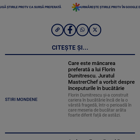
UGĂ ȘTIRILE PROTV CA SURSĂ PREFERATĂ
URMĂREȘTE ȘTIRILE PROTV ÎN GOOGLE 
CITEȘTE ȘI...
Care este mâncarea
preferată a lui Florin
Dumitrescu. Juratul
MastrerChef a vorbit despre
începuturile în bucătărie
Florin Dumitrescu și-a construit
STIRI MONDENE
cariera în bucătărie încă de la o
vârstă fragedă, într-o perioadă în
care meseria de bucătar arăta
foarte diferit față de astăzi.