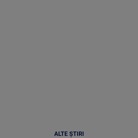
Stirile PRO
TV # 19.00 -
8 August
2026
MAI
MULTE
DETALII
30:33
ALTE ȘTIRI