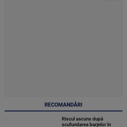
RECOMANDĂRI
Riscul ascuns după
scufundarea barjelor în