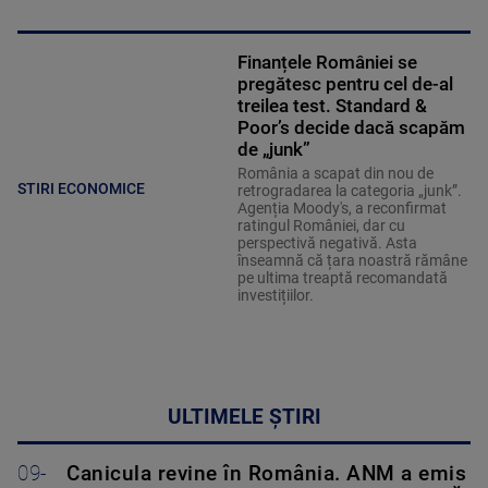
Finanțele României se
pregătesc pentru cel de-al
treilea test. Standard &
Poor’s decide dacă scapăm
de „junk”
România a scapat din nou de
STIRI ECONOMICE
retrogradarea la categoria „junk”.
Agenția Moody's, a reconfirmat
ratingul României, dar cu
perspectivă negativă. Asta
înseamnă că țara noastră rămâne
pe ultima treaptă recomandată
investițiilor.
ULTIMELE ȘTIRI
09-
Canicula revine în România. ANM a emis