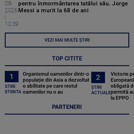
08-
pentru înmormântarea tatălui său. Jorge
2026
Messi a murit la 68 de ani
|
10:39
VEZI MAI MULTE ȘTIRI
TOP CITITE
Organismul oamenilor dintr-o
Victorie p
1
2
populație din Asia a dezvoltat
Europeană
o abilitate pe care restul
obligată d
STIRI
ȘTIRI
oamenilor nu o au
permită au
STIINTA
ACTUALE
la EPPO
PARTENERI