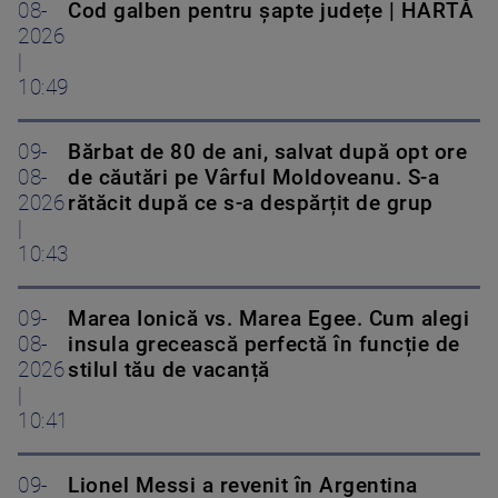
08-
Cod galben pentru șapte județe | HARTĂ
2026
|
10:49
09-
Bărbat de 80 de ani, salvat după opt ore
08-
de căutări pe Vârful Moldoveanu. S-a
2026
rătăcit după ce s-a despărțit de grup
|
10:43
09-
Marea Ionică vs. Marea Egee. Cum alegi
08-
insula grecească perfectă în funcție de
2026
stilul tău de vacanță
|
10:41
09-
Lionel Messi a revenit în Argentina