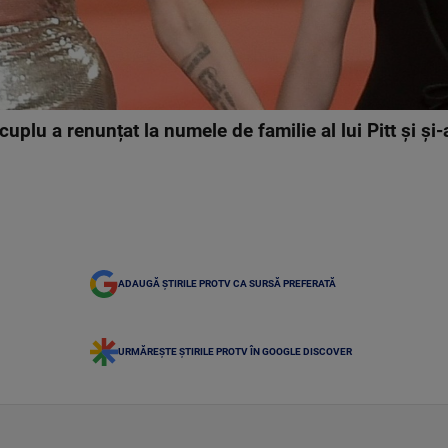
i cuplu a renunțat la numele de familie al lui Pitt și 
ADAUGĂ ȘTIRILE PROTV CA SURSĂ PREFERATĂ
URMĂREȘTE ȘTIRILE PROTV ÎN GOOGLE DISCOVER