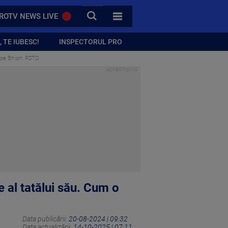
CAUTA
ROTV NEWS LIVE
TOATE CATEGORIILE
 TE IUBESC!
INSPECTORUL PRO
m pe Shiloh. FOTO
ie al tatălui său. Cum o
Data publicării:
20-08-2024 | 09:32
Data actualizării:
14-10-2025 | 07:11