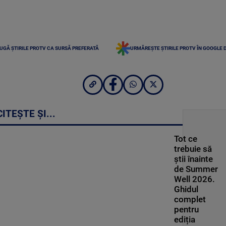
UGĂ ȘTIRILE PROTV CA SURSĂ PREFERATĂ
URMĂREȘTE ȘTIRILE PROTV ÎN GOOGLE 
CITEȘTE ȘI...
Tot ce
trebuie să
știi înainte
de Summer
Well 2026.
Ghidul
complet
pentru
ediția