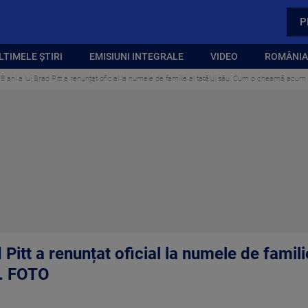
P
LTIMELE ȘTIRI
EMISIUNI INTEGRALE
VIDEO
ROMÂNIA,
18 ani a lui Brad Pitt a renunțat oficial la numele de familie al tatălui său. Cum o cheamă acu
d Pitt a renunțat oficial la numele de famil
. FOTO