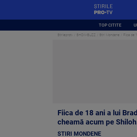
StirilePROTV
TOP CITITE
U
Stirileprotv
SHOW-BUZZ
Stiri Mondene
Fiica de 
Fiica de 18 ani a lui Bra
cheamă acum pe Shiloh
STIRI MONDENE