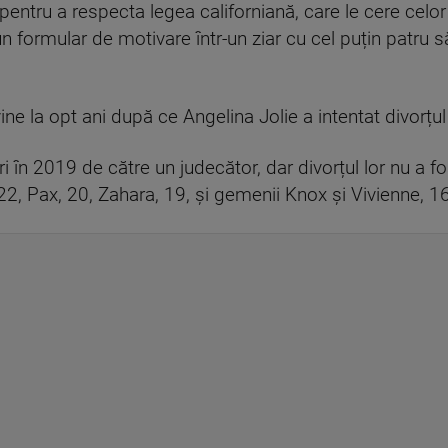
 pentru a respecta legea californiană, care le cere celo
n formular de motivare într-un ziar cu cel puțin patru 
ne la opt ani după ce Angelina Jolie a intentat divorțul
uri în 2019 de către un judecător, dar divorțul lor nu a fos
22, Pax, 20, Zahara, 19, și gemenii Knox și Vivienne, 16