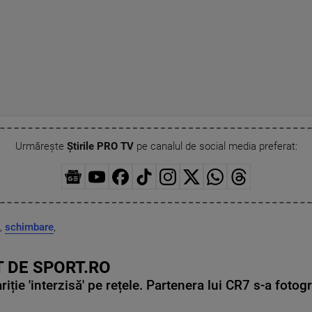
Urmărește
Știrile PRO TV
pe canalul de social media preferat:
,
schimbare
,
 DE SPORT.RO
ie 'interzisă' pe rețele. Partenera lui CR7 s-a fotog