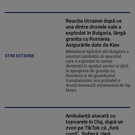
Reacția Ucrainei după ce
una dintre dronele sale a
explodat în Bulgaria, lângă
granița cu România.
Asigurările date de Kiev
Ministerul Apărării din Bulgaria a
STIRI EXTERNE
anunţat sâmbătă că aparatul
care a explodat în cursul
dimineţii în spaţiul aerian al ţării,
în apropiere de graniţa cu
România şi de gazoductul
transbalcanic, era probabil o
dronă momeală ucraineană de tip
Maya.
Ambulanță atacată cu
topoarele în Cluj, după un
zvon pe TikTok că „fură
copii”. Șoferul, rănit.