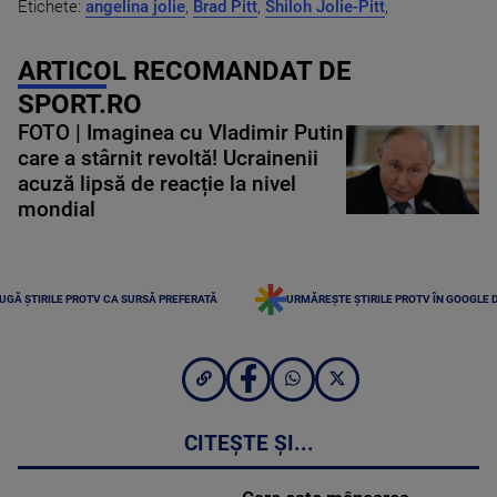
Etichete:
angelina jolie
,
Brad Pitt
,
Shiloh Jolie-Pitt
,
ARTICOL RECOMANDAT DE
SPORT.RO
FOTO | Imaginea cu Vladimir Putin
care a stârnit revoltă! Ucrainenii
acuză lipsă de reacție la nivel
mondial
UGĂ ȘTIRILE PROTV CA SURSĂ PREFERATĂ
URMĂREȘTE ȘTIRILE PROTV ÎN GOOGLE 
CITEȘTE ȘI...