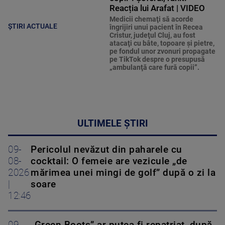
Reacția lui Arafat | VIDEO
Medicii chemaţi să acorde
ȘTIRI ACTUALE
îngrijiri unui pacient în Recea
Cristur, judeţul Cluj, au fost
atacaţi cu bâte, topoare şi pietre,
pe fondul unor zvonuri propagate
pe TikTok despre o presupusă
„ambulanţă care fură copii”.
ULTIMELE ȘTIRI
09-
Pericolul nevăzut din paharele cu
08-
cocktail: O femeie are vezicule „de
2026
mărimea unei mingi de golf” după o zi la
|
soare
12:46