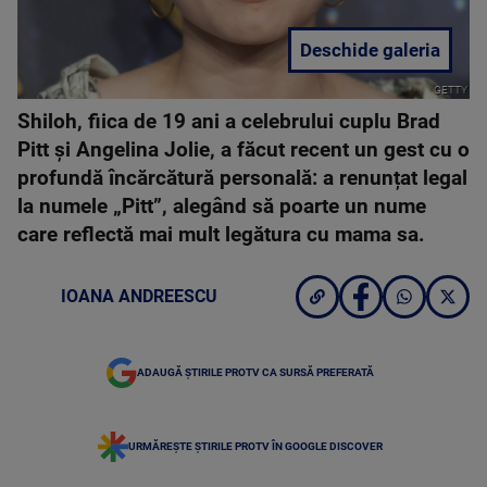
Deschide galeria
GETTY
Shiloh, fiica de 19 ani a celebrului cuplu Brad
Pitt și Angelina Jolie, a făcut recent un gest cu o
profundă încărcătură personală: a renunțat legal
la numele „Pitt”, alegând să poarte un nume
care reflectă mai mult legătura cu mama sa.
IOANA ANDREESCU
ADAUGĂ ȘTIRILE PROTV CA SURSĂ PREFERATĂ
URMĂREȘTE ȘTIRILE PROTV ÎN GOOGLE DISCOVER