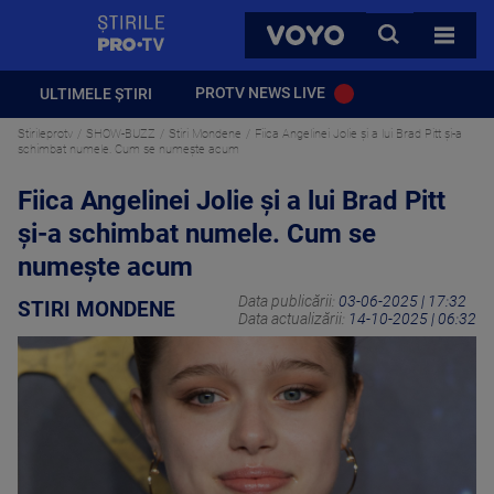
StirilePROTV
CAUTA
VOYO
TOATE 
PROTV NEWS LIVE
ULTIMELE ȘTIRI
Stirileprotv
SHOW-BUZZ
Stiri Mondene
Fiica Angelinei Jolie și a lui Brad Pitt și-a
schimbat numele. Cum se numește acum
Fiica Angelinei Jolie și a lui Brad Pitt
și-a schimbat numele. Cum se
numește acum
Data publicării:
03-06-2025 | 17:32
STIRI MONDENE
Data actualizării:
14-10-2025 | 06:32