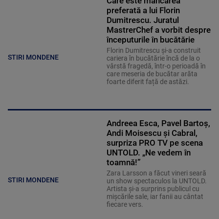
Care este mâncarea
preferată a lui Florin
Dumitrescu. Juratul
MastrerChef a vorbit despre
începuturile în bucătărie
Florin Dumitrescu și-a construit
STIRI MONDENE
cariera în bucătărie încă de la o
vârstă fragedă, într-o perioadă în
care meseria de bucătar arăta
foarte diferit față de astăzi.
Andreea Esca, Pavel Bartoș,
Andi Moisescu și Cabral,
surpriza PRO TV pe scena
UNTOLD. „Ne vedem în
toamnă!”
Zara Larsson a făcut vineri seară
STIRI MONDENE
un show spectaculos la UNTOLD.
Artista și-a surprins publicul cu
mișcările sale, iar fanii au cântat
fiecare vers.