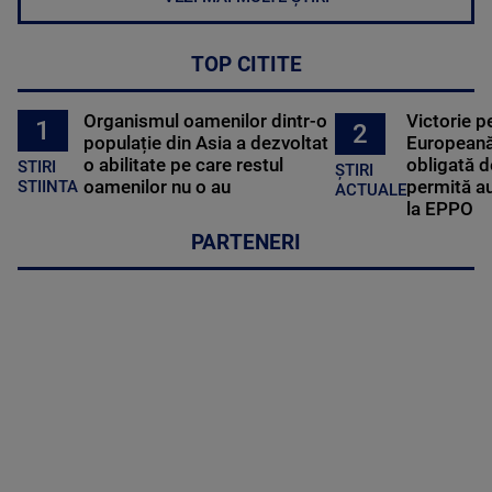
TOP CITITE
Organismul oamenilor dintr-o
Victorie p
1
2
populație din Asia a dezvoltat
Europeană
o abilitate pe care restul
obligată d
STIRI
ȘTIRI
oamenilor nu o au
permită au
STIINTA
ACTUALE
la EPPO
PARTENERI