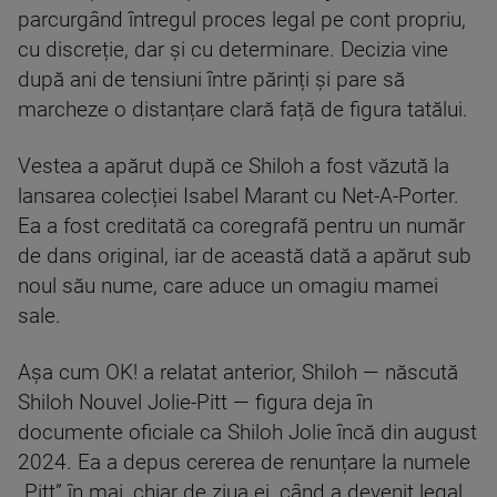
parcurgând întregul proces legal pe cont propriu,
cu discreție, dar și cu determinare. Decizia vine
după ani de tensiuni între părinți și pare să
marcheze o distanțare clară față de figura tatălui.
Vestea a apărut după ce Shiloh a fost văzută la
lansarea colecției Isabel Marant cu Net-A-Porter.
Ea a fost creditată ca coregrafă pentru un număr
de dans original, iar de această dată a apărut sub
noul său nume, care aduce un omagiu mamei
sale.
Așa cum OK! a relatat anterior, Shiloh — născută
Shiloh Nouvel Jolie-Pitt — figura deja în
documente oficiale ca Shiloh Jolie încă din august
2024. Ea a depus cererea de renunțare la numele
„Pitt” în mai, chiar de ziua ei, când a devenit legal