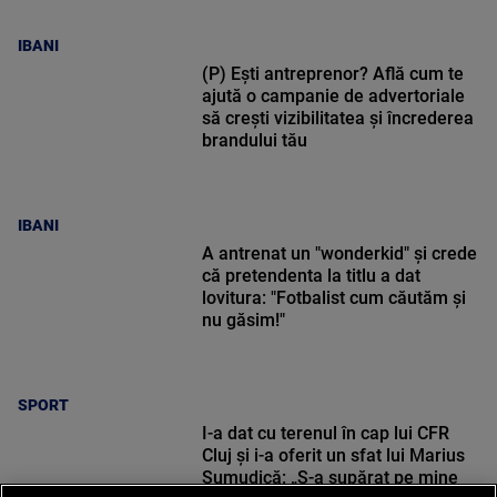
IBANI
(P) Ești antreprenor? Află cum te
ajută o campanie de advertoriale
să crești vizibilitatea și încrederea
brandului tău
IBANI
A antrenat un "wonderkid" și crede
că pretendenta la titlu a dat
lovitura: "Fotbalist cum căutăm și
nu găsim!"
SPORT
I-a dat cu terenul în cap lui CFR
Cluj și i-a oferit un sfat lui Marius
Șumudică: „S-a supărat pe mine