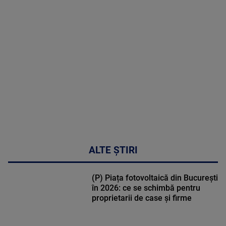
MAI
MULTE
DETALII
02:33:45
ALTE ȘTIRI
(P) Piața fotovoltaică din București
în 2026: ce se schimbă pentru
proprietarii de case și firme