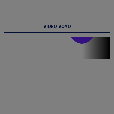
VIDEO VOYO
Stirile PRO TV
Stirile PRO
TV # 07.00 -
09 August
2026