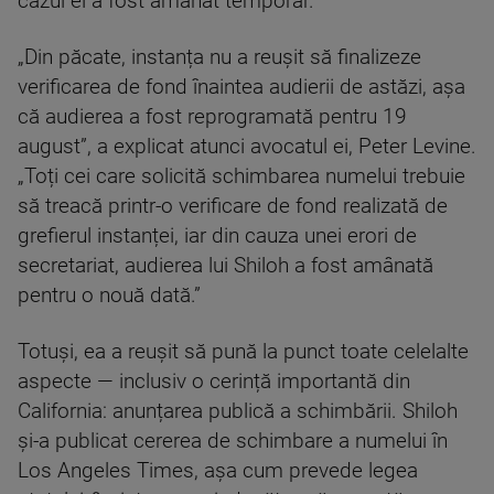
cazul ei a fost amânat temporar.
„Din păcate, instanța nu a reușit să finalizeze
verificarea de fond înaintea audierii de astăzi, așa
că audierea a fost reprogramată pentru 19
august”, a explicat atunci avocatul ei, Peter Levine.
„Toți cei care solicită schimbarea numelui trebuie
să treacă printr-o verificare de fond realizată de
grefierul instanței, iar din cauza unei erori de
secretariat, audierea lui Shiloh a fost amânată
pentru o nouă dată.”
Totuși, ea a reușit să pună la punct toate celelalte
aspecte — inclusiv o cerință importantă din
California: anunțarea publică a schimbării. Shiloh
și-a publicat cererea de schimbare a numelui în
Los Angeles Times, așa cum prevede legea