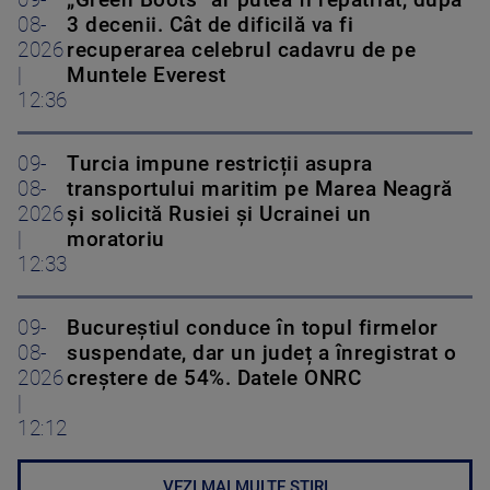
09-
„Green Boots” ar putea fi repatriat, după
08-
3 decenii. Cât de dificilă va fi
2026
recuperarea celebrul cadavru de pe
|
Muntele Everest
12:36
09-
Turcia impune restricții asupra
08-
transportului maritim pe Marea Neagră
2026
și solicită Rusiei și Ucrainei un
|
moratoriu
12:33
09-
Bucureștiul conduce în topul firmelor
08-
suspendate, dar un județ a înregistrat o
2026
creștere de 54%. Datele ONRC
|
12:12
VEZI MAI MULTE ȘTIRI