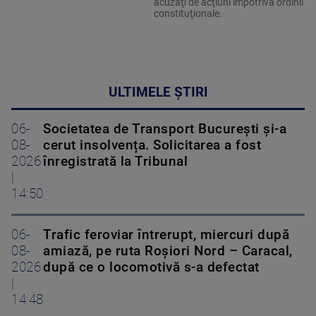
acuzaţi de acţiuni împotriva ordinii
constituţionale.
ULTIMELE ȘTIRI
06-
Societatea de Transport București și-a
08-
cerut insolvența. Solicitarea a fost
2026
înregistrată la Tribunal
|
14:50
06-
Trafic feroviar întrerupt, miercuri după
08-
amiază, pe ruta Roşiori Nord – Caracal,
2026
după ce o locomotivă s-a defectat
|
14:48