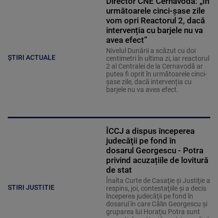
Director CNE Cernavodă: „În
următoarele cinci-șase zile
vom opri Reactorul 2, dacă
intervenția cu barjele nu va
avea efect”
Nivelul Dunării a scăzut cu doi
ȘTIRI ACTUALE
centimetri în ultima zi, iar reactorul
2 al Centralei de la Cernavodă ar
putea fi oprit în următoarele cinci-
șase zile, dacă intervenția cu
barjele nu va avea efect.
ÎCCJ a dispus începerea
judecăţii pe fond în
dosarul Georgescu - Potra
privind acuzațiile de lovitură
de stat
Înalta Curte de Casaţie şi Justiţie a
STIRI JUSTITIE
respins, joi, contestaţiile şi a decis
începerea judecăţii pe fond în
dosarul în care Călin Georgescu şi
gruparea lui Horaţiu Potra sunt