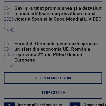
06-
Gavi şi-a ţinut promisiunea şi a dezvăluit
08-
o nouă înfăţişare surprinzătoare după
2026
victoria Spaniei la Cupa Mondială. VIDEO
|
14:42
06-
Eurostat: Germania generează aproape
08-
un sfert din economia UE. România
2026
reprezintă 2% din PIB-ul Uniunii
|
Europene
14:34
VEZI MAI MULTE ȘTIRI
TOP CITITE
Unde se află cel mai scurt
Organismul 