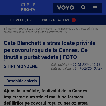
StirilePROTV
CAUTA
VOYO
TOATE 
PROTV NEWS LIVE
ULTIMELE ȘTIRI
Stirileprotv
SHOW-BUZZ
Stiri Mondene
Cate Blanchett a atras toate privirile pe
covorul roșu de la Cannes. Ce ținută a purtat vedeta | FOTO
Cate Blanchett a atras toate privirile
pe covorul roșu de la Cannes. Ce
ținută a purtat vedeta | FOTO
Data publicării:
19-05-2024 | 19:34
STIRI MONDENE
Data actualizării:
14-10-2025 | 07:27
Deschide galeria
Ajuns la jumătate, festivalul de la Cannes
împletește cum știe el mai bine farmecul
defilărilor pe covorul roșu cu seriozitatea