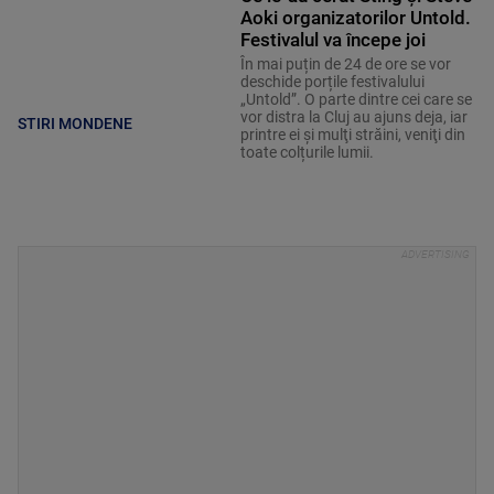
Aoki organizatorilor Untold.
Festivalul va începe joi
În mai puțin de 24 de ore se vor
deschide porțile festivalului
„Untold”. O parte dintre cei care se
vor distra la Cluj au ajuns deja, iar
STIRI MONDENE
printre ei și mulţi străini, veniţi din
toate colțurile lumii.