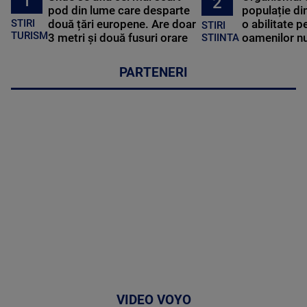
1
2
pod din lume care desparte
populație di
STIRI
două țări europene. Are doar
o abilitate p
STIRI
TURISM
3 metri și două fusuri orare
oamenilor nu
STIINTA
PARTENERI
VIDEO VOYO