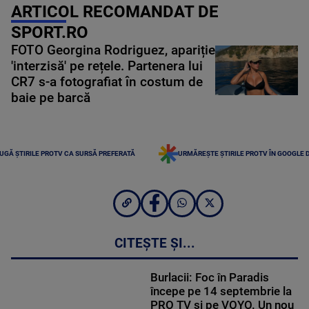
ARTICOL RECOMANDAT DE
SPORT.RO
FOTO Georgina Rodriguez, apariție
'interzisă' pe rețele. Partenera lui
CR7 s-a fotografiat în costum de
baie pe barcă
UGĂ ȘTIRILE PROTV CA SURSĂ PREFERATĂ
URMĂREȘTE ȘTIRILE PROTV ÎN GOOGLE 
CITEȘTE ȘI...
Burlacii: Foc în Paradis
începe pe 14 septembrie la
PRO TV și pe VOYO. Un nou