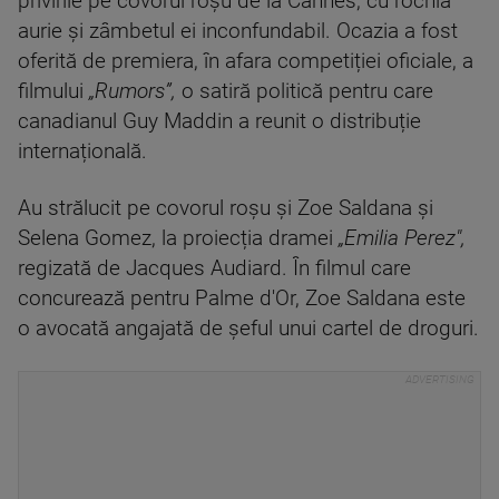
privirile pe covorul roșu de la Cannes, cu rochia
aurie și zâmbetul ei inconfundabil. Ocazia a fost
oferită de premiera, în afara competiției oficiale, a
filmului
„Rumors”,
o satiră politică pentru care
canadianul Guy Maddin a reunit o distribuție
internațională.
Au strălucit pe covorul roșu și Zoe Saldana și
Selena Gomez, la proiecția dramei
„Emilia Perez",
regizată de Jacques Audiard. În filmul care
concurează pentru Palme d'Or, Zoe Saldana este
o avocată angajată de șeful unui cartel de droguri.