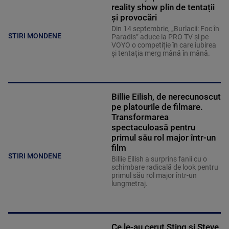
reality show plin de tentații
și provocări
Din 14 septembrie, „Burlacii: Foc în
STIRI MONDENE
Paradis” aduce la PRO TV și pe
VOYO o competiție în care iubirea
și tentația merg mână în mână.
Billie Eilish, de nerecunoscut
pe platourile de filmare.
Transformarea
spectaculoasă pentru
primul său rol major într-un
film
STIRI MONDENE
Billie Eilish a surprins fanii cu o
schimbare radicală de look pentru
primul său rol major într-un
lungmetraj.
Ce le-au cerut Sting și Steve