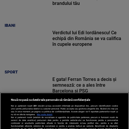
brandului tău
IBANI
Verdictul lui Edi Iordănescu! Ce
echipă din România se va califica
în cupele europene
SPORT
E gata! Ferran Torres a decis și
semnează: ce a ales între
Barcelona și PSG
Nouă ne pasă ca datele tale personale să rămână confidențiale
Noi și partenerii noștri
201
stocăm și/sau accesăm informații pe dispozitivul dvs., precum identificatorii cookie
unici pentru prelucrarea datelor cu caracter personal. Puteți accepta sau gestiona alegerile dvs. făcând clic mai jos
sau în orice moment, pe pagina cu politica de confidențialitate. Aceste alegeri vor fi raportate partenerilor noștri și
nu vă vor afecta navigarea.
Mai multe detalii
Noi si partenerii nostri (retelele de socializare si agentiile de publicitate partenere, precum si furnizorii nostri de
SPORT
servicii de date analitice) prelucram date pentru a permite website-ului sa functioneze, pentru a personaliza
continutul si anunturile publicitare afisate in functie de interesele si/sau profilul dvs., pentru a va oferi
functionalitati aferente retelelor de socializare si pentru a analiza traficul pe website. Beneficiati de drepturile
prevazute de art. 15-22 din GDPR in legatura cu prelucrarea datelor cu caracter personal. Aceste drepturi pot fi