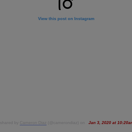
View this post on Instagram
 shared by
Cameron Diaz
(@camerondiaz) on
Jan 3, 2020 at 10:20