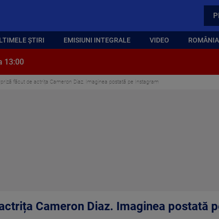
P
LTIMELE ȘTIRI
EMISIUNI INTEGRALE
VIDEO
ROMÂNIA,
a 13:00
priză făcut de actrița Cameron Diaz. Imaginea postată pe Instagram
 actrița Cameron Diaz. Imaginea postată 