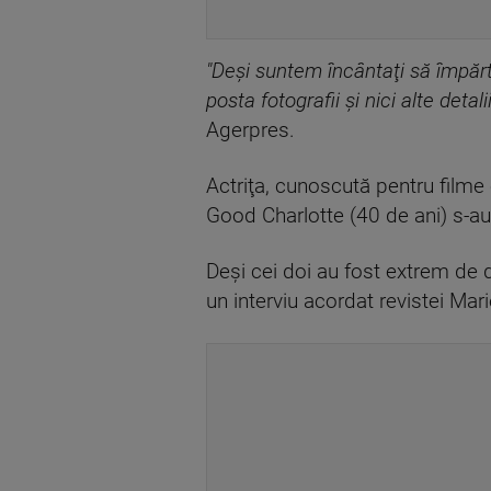
"Deşi suntem încântaţi să împărt
posta fotografii şi nici alte detal
Agerpres.
Actriţa, cunoscută pentru film
Good Charlotte (40 de ani) s-au 
Deşi cei doi au fost extrem de di
un interviu acordat revistei Mari