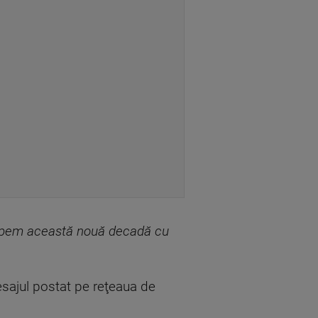
începem această nouă decadă cu
esajul postat pe reţeaua de