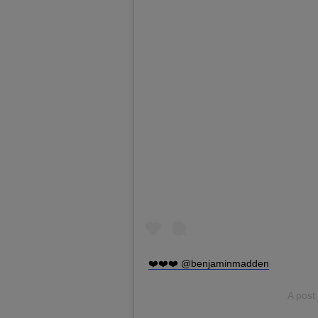
❤️❤️❤️ @benjaminmadden
A post