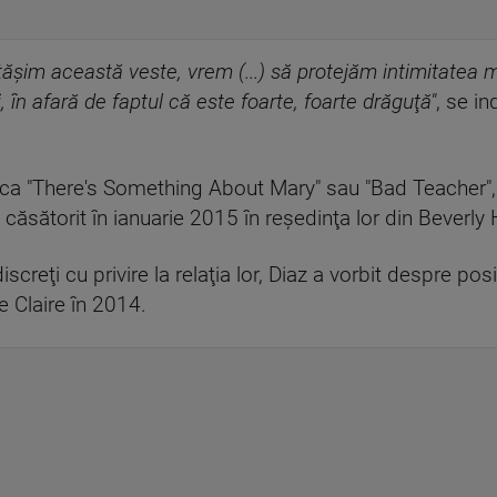
ăşim această veste, vrem (...) să protejăm intimitatea 
ii, în afară de faptul că este foarte, foarte drăguţă"
, se in
e ca "There's Something About Mary" sau "Bad Teacher",
căsătorit în ianuarie 2015 în reşedinţa lor din Beverly H
screţi cu privire la relaţia lor, Diaz a vorbit despre po
e Claire în 2014.