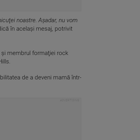
micuţei noastre. Aşadar, nu vom
dică în acelaşi mesaj, potrivit
 şi membrul formaţiei rock
ills.
sibilitatea de a deveni mamă într-