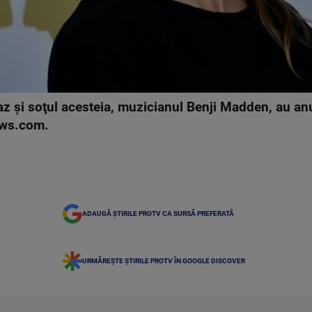
 şi soţul acesteia, muzicianul Benji Madden, au anun
ews.com.
ADAUGĂ ȘTIRILE PROTV CA SURSĂ PREFERATĂ
URMĂREȘTE ȘTIRILE PROTV ÎN GOOGLE DISCOVER