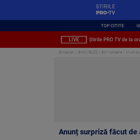
StirilePROTV
TOP CITITE
U
LIVE
Știrile PRO TV de la or
Stirileprotv
SHOW-BUZZ
Stiri Mondene
Anunț sur
Anunț surpriză făcut de