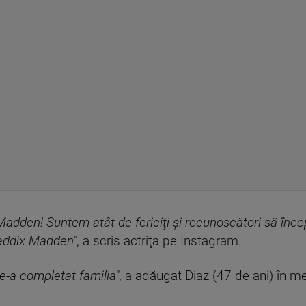
ei Madden! Suntem atât de fericiţi şi recunoscători să 
 Raddix Madden"
, a scris actriţa pe Instagram.
ne-a completat familia"
, a adăugat Diaz (47 de ani) în m