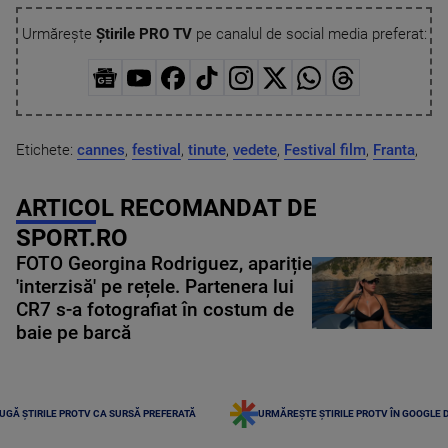
Urmărește
Știrile PRO TV
pe canalul de social media preferat:
Etichete:
cannes
,
festival
,
tinute
,
vedete
,
Festival film
,
Franta
,
ARTICOL RECOMANDAT DE
SPORT.RO
FOTO Georgina Rodriguez, apariție
'interzisă' pe rețele. Partenera lui
CR7 s-a fotografiat în costum de
baie pe barcă
UGĂ ȘTIRILE PROTV CA SURSĂ PREFERATĂ
URMĂREȘTE ȘTIRILE PROTV ÎN GOOGLE 