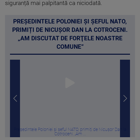
siguranță mai palpitantă ca niciodată.
PREȘEDINTELE POLONIEI ȘI ȘEFUL NATO,
PRIMIȚI DE NICUȘOR DAN LA COTROCENI.
„AM DISCUTAT DE FORŢELE NOASTRE
COMUNE”
Președintele Poloniei și șeful NATO, primiți de Nicușor Dan la
A î
Cotroceni. „Am ...