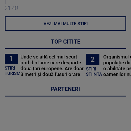
|
21:40
VEZI MAI MULTE ȘTIRI
TOP CITITE
Unde se află cel mai scurt
Organismul 
1
2
pod din lume care desparte
populație di
STIRI
două țări europene. Are doar
o abilitate p
STIRI
TURISM
3 metri și două fusuri orare
oamenilor nu
STIINTA
PARTENERI