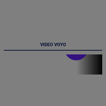
VIDEO VOYO
Stirile PRO TV
Stirile PRO
TV # 19.00 -