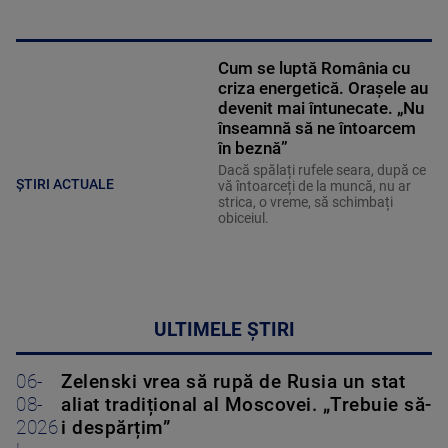
Cum se luptă România cu
criza energetică. Orașele au
devenit mai întunecate. „Nu
înseamnă să ne întoarcem
în beznă”
Dacă spălați rufele seara, după ce
ȘTIRI ACTUALE
vă întoarceți de la muncă, nu ar
strica, o vreme, să schimbați
obiceiul.
ULTIMELE ȘTIRI
06-
Zelenski vrea să rupă de Rusia un stat
08-
aliat tradițional al Moscovei. „Trebuie să-
2026
i despărțim”