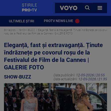
StirilePROTV
CAUTA
VOYO
TOATE 
PROTV NEWS LIVE
ULTIMELE ȘTIRI
Stirileprotv
SHOW-BUZZ
Eleganță, fast și extravaganță. Ținute îndrăznețe pe covorul
roșu de la Festivalul de Film de la Cannes | GALERIE FOTO
Eleganță, fast și extravaganță. Ținute
îndrăznețe pe covorul roșu de la
Festivalul de Film de la Cannes |
GALERIE FOTO
Data publicării:
12-05-2026 | 20:55
SHOW-BUZZ
Data actualizării:
12-05-2026 | 21:35