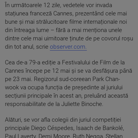
În următoarele 12 zile, vedetele vor invada
stațiunea franceză Cannes, prezentând cele mai
bune și mai strălucitoare filme internaționale noi
din întreaga lume – fără a mai menționa unele
dintre cele mai uimitoare ținute de pe covorul roșu
din tot anul, scrie
observer.com.
Cea de-a 79-a ediție a Festivalului de Film de la
Cannes începe pe 12 mai și se va desfășura până
pe 23 mai. Regizorul sud-coreean Park Chan-
wook va ocupa funcția de președinte al juriului
secțiunii principale în acest an, preluând această
responsabilitate de la Juliette Binoche.
Alături, se vor afla colegii din juriul competiției
principale Diego Céspedes, Isaach de Bankolé,
Paul Laverty, Demi Moore, Ruth Negga, Stellan