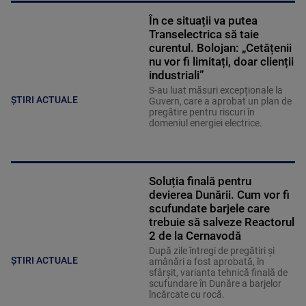
În ce situații va putea
Transelectrica să taie
curentul. Bolojan: „Cetățenii
nu vor fi limitați, doar clienții
industriali”
S-au luat măsuri excepționale la
ȘTIRI ACTUALE
Guvern, care a aprobat un plan de
pregătire pentru riscuri în
domeniul energiei electrice.
Soluția finală pentru
devierea Dunării. Cum vor fi
scufundate barjele care
trebuie să salveze Reactorul
2 de la Cernavodă
După zile întregi de pregătiri și
ȘTIRI ACTUALE
amânări a fost aprobată, în
sfârșit, varianta tehnică finală de
scufundare în Dunăre a barjelor
încărcate cu rocă.