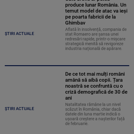
produce lunar România. Un
temut model de atac va ieși
pe poarta fabricii de la
Ghimbav
Aflată în insolvență, compania de
ȘTIRI ACTUALE
stat Romaero are șansa unei
redresări rapide, printr-o mișcare
strategică menită să revigoreze
industria națională de apărare.
De ce tot mai mulți români
amână să aibă copii. Țara
noastră se confruntă cu o
criză demografică de 30 de
ani
Natalitatea rămâne la un nivel
ȘTIRI ACTUALE
scăzut în România, chiar dacă
datele din luna martie indică o
ușoară creștere a nașterilor față
de februarie.