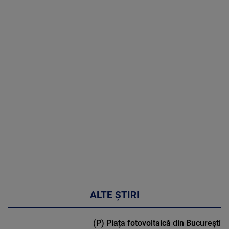
06 August
2026
MAI
MULTE
DETALII
47:43
ALTE ȘTIRI
(P) Piața fotovoltaică din București