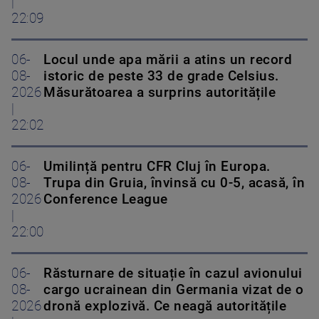
|
22:09
06-
Locul unde apa mării a atins un record
08-
istoric de peste 33 de grade Celsius.
2026
Măsurătoarea a surprins autoritățile
|
22:02
06-
Umilință pentru CFR Cluj în Europa.
08-
Trupa din Gruia, învinsă cu 0-5, acasă, în
2026
Conference League
|
22:00
06-
Răsturnare de situație în cazul avionului
08-
cargo ucrainean din Germania vizat de o
2026
dronă explozivă. Ce neagă autoritățile