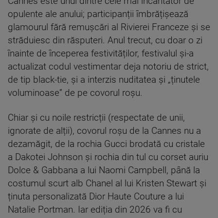
Cannes este unul dintre cele mai încântător de
opulente ale anului; participanții îmbrățișează
glamourul fără remușcări al Rivierei Franceze și se
străduiesc din răsputeri. Anul trecut, cu doar o zi
înainte de începerea festivităților, festivalul și-a
actualizat codul vestimentar deja notoriu de strict,
de tip black-tie, și a interzis nuditatea și „ținutele
voluminoase” de pe covorul roșu.
Chiar și cu noile restricții (respectate de unii,
ignorate de alții), covorul roșu de la Cannes nu a
dezamăgit, de la rochia Gucci brodată cu cristale
a Dakotei Johnson și rochia din tul cu corset auriu
Dolce & Gabbana a lui Naomi Campbell, până la
costumul scurt alb Chanel al lui Kristen Stewart și
ținuta personalizată Dior Haute Couture a lui
Natalie Portman. Iar ediția din 2026 va fi cu