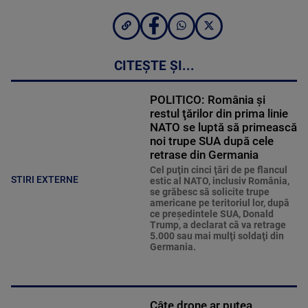
CITEȘTE ȘI...
POLITICO: România și
restul ţărilor din prima linie
NATO se luptă să primească
noi trupe SUA după cele
retrase din Germania
Cel puţin cinci ţări de pe flancul
STIRI EXTERNE
estic al NATO, inclusiv România,
se grăbesc să solicite trupe
americane pe teritoriul lor, după
ce preşedintele SUA, Donald
Trump, a declarat că va retrage
5.000 sau mai mulţi soldaţi din
Germania.
Câte drone ar putea