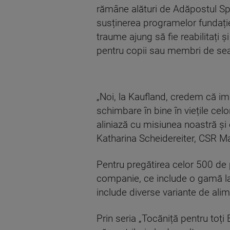
rămâne alături de Adăpostul Spe
susținerea programelor fundației
traume ajung să fie reabilitați 
pentru copii sau membri de seam
„Noi, la Kaufland, credem că im
schimbare în bine în viețile cel
aliniază cu misiunea noastră și 
Katharina Scheidereiter, CSR 
Pentru pregătirea celor 500 de 
companie, ce include o gamă lar
include diverse variante de al
Prin seria „Tocăniță pentru toț