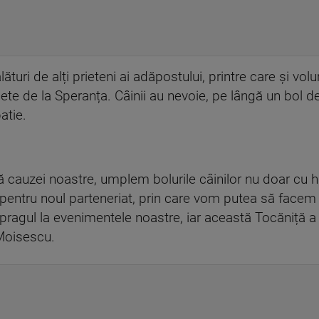
turi de alți prieteni ai adăpostului, printre care și volun
te de la Speranța. Câinii au nevoie, pe lângă un bol d
atie.
 cauzei noastre, umplem bolurile câinilor nu doar cu hr
pentru noul parteneriat, prin care vom putea să face
c pragul la evenimentele noastre, iar această Tocăniță a
 Moisescu.