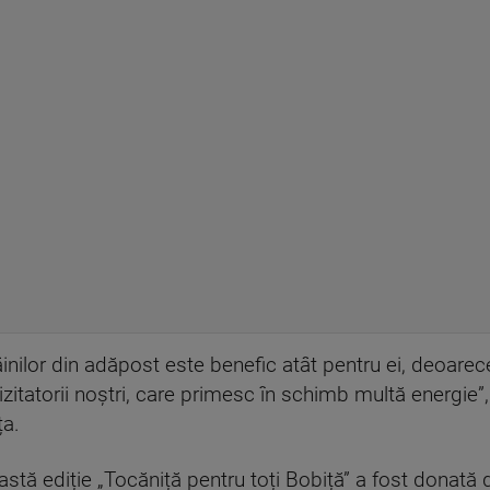
nilor din adăpost este benefic atât pentru ei, deoarece
vizitatorii noștri, care primesc în schimb multă energi
ța.
eastă ediție „Tocăniță pentru toți Bobiță” a fost donat