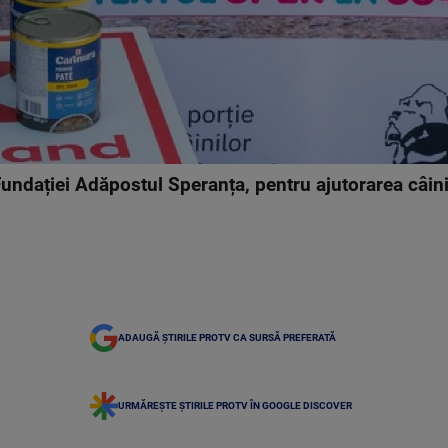
ndației Adăpostul Speranța, pentru ajutorarea câinil
ADAUGĂ ȘTIRILE PROTV CA SURSĂ PREFERATĂ
URMĂREȘTE ȘTIRILE PROTV ÎN GOOGLE DISCOVER