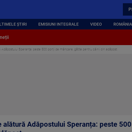
P
LTIMELE ȘTIRI
EMISIUNI INTEGRALE
VIDEO
ROMÂNIA,
neții
 Adăpostului Speranța: peste 500 porții de mâncare, gătite pentru câinii din adăpost
 alătură Adăpostului Speranța: peste 500