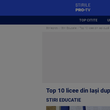
StirilePROTV
TOP CITITE
U
Stirileprotv
Stiri Educatie
Top 10 licee din Iași dup
Top 10 licee din Iași d
STIRI EDUCATIE