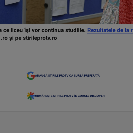
la ce liceu își vor continua studiile.
Rezultatele de la
ro și pe stirileprotv.ro
ADAUGĂ ȘTIRILE PROTV CA SURSĂ PREFERATĂ
URMĂREȘTE ȘTIRILE PROTV ÎN GOOGLE DISCOVER