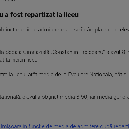
 a fost repartizat la liceu
obținut medii de admitere mari, se întâmplă ca unii elevi
 la Școala Gimnazială „Constantin Erbiceanu” a avut 8
t la niciun liceu.
tre la liceu, atât media de la Evaluare Națională, cât și
Națională, elevul a obținut media 8.50, iar media gener
 Timișoara în funcție de media de admitere după repar