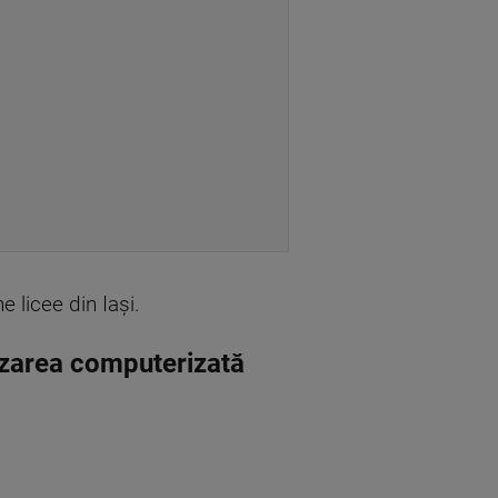
 licee din Iași.
tizarea computerizată