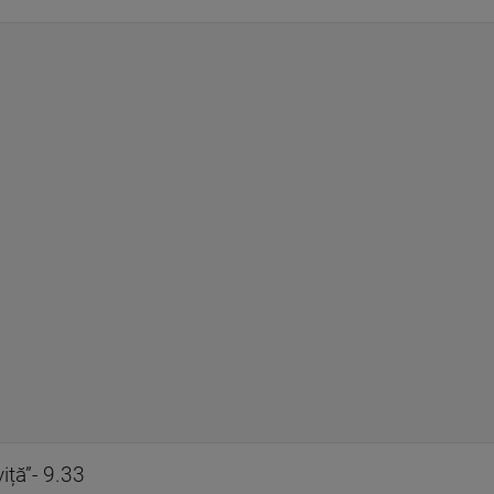
iță”- 9.33