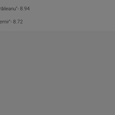
răileanu”- 8.94
temir”- 8.72