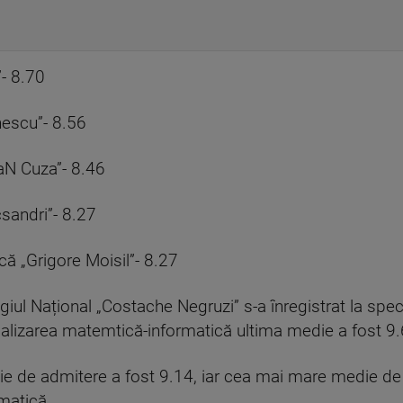
”- 8.70
nescu”- 8.56
oaN Cuza”- 8.46
csandri”- 8.27
că „Grigore Moisil”- 8.27
ul Național „Costache Negruzi” s-a înregistrat la speci
ializarea matemtică-informatică ultima medie a fost 9.
die de admitere a fost 9.14, iar cea mai mare medie de 
matică.