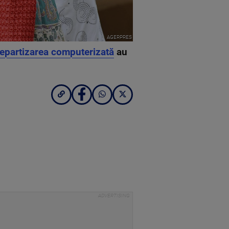
AGERPRES
 repartizarea computerizată
au