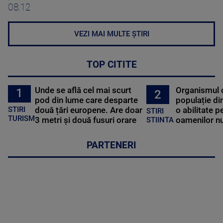
08:12
VEZI MAI MULTE ȘTIRI
TOP CITITE
Unde se află cel mai scurt
Organismul 
1
2
pod din lume care desparte
populație di
STIRI
două țări europene. Are doar
o abilitate p
STIRI
TURISM
3 metri și două fusuri orare
oamenilor nu
STIINTA
PARTENERI