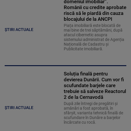
domeniul imobiliar”.
Românii cu credite aprobate
riscă să le piardă din cauza
blocajului de la ANCPI
Piața imobiliară este blocată de
ȘTIRI ACTUALE
mai bine de trei săptămâni, după
atacul cibernetic asupra
sistemului administrat de Agenția
Națională de Cadastru și
Publicitate Imobiliară.
Soluția finală pentru
devierea Dunării. Cum vor fi
scufundate barjele care
trebuie să salveze Reactorul
2 de la Cernavodă
După zile întregi de pregătiri și
ȘTIRI ACTUALE
amânări a fost aprobată, în
sfârșit, varianta tehnică finală de
scufundare în Dunăre a barjelor
încărcate cu rocă.