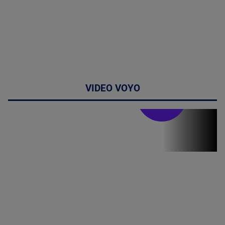
VIDEO VOYO
Stirile PRO TV
Stirile PRO
TV # 19.00 -