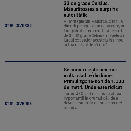
33 de grade Celsius.
Măsurătoarea a surprins
autoritățile
Autorităţile din Mallorca, o insulă
STIRI DIVERSE
din arhipelagul spaniol Baleare, au
înregistrat o temperatură record
de 33,02 grade Celsius în apele din
largul coastelor acesteia în timpul
actualului val de căldură.
Se construiește cea mai
înaltă clădire din lume.
Primul zgârie-nori de 1.000
de metri. Unde este ridicat
Turnul JEC a atins o nouă etapă
importantă în drumul său de a
deveni noul zgârie-nori de record
STIRI DIVERSE
mondial.