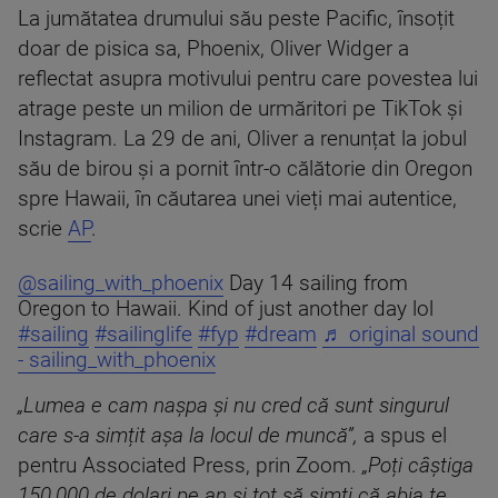
La jumătatea drumului său peste Pacific, însoțit
doar de pisica sa, Phoenix, Oliver Widger a
reflectat asupra motivului pentru care povestea lui
atrage peste un milion de urmăritori pe TikTok și
Instagram. La 29 de ani, Oliver a renunțat la jobul
său de birou și a pornit într-o călătorie din Oregon
spre Hawaii, în căutarea unei vieți mai autentice,
scrie
AP
.
@sailing_with_phoenix
Day 14 sailing from
Oregon to Hawaii. Kind of just another day lol
#sailing
#sailinglife
#fyp
#dream
♬ original sound
- sailing_with_phoenix
„Lumea e cam nașpa și nu cred că sunt singurul
care s-a simțit așa la locul de muncă”,
a spus el
pentru Associated Press, prin Zoom.
„Poți câștiga
150.000 de dolari pe an și tot să simți că abia te