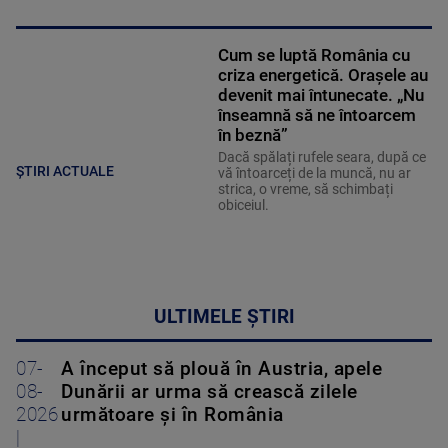
Cum se luptă România cu
criza energetică. Orașele au
devenit mai întunecate. „Nu
înseamnă să ne întoarcem
în beznă”
Dacă spălați rufele seara, după ce
ȘTIRI ACTUALE
vă întoarceți de la muncă, nu ar
strica, o vreme, să schimbați
obiceiul.
ULTIMELE ȘTIRI
07-
A început să plouă în Austria, apele
08-
Dunării ar urma să crească zilele
2026
următoare și în România
|