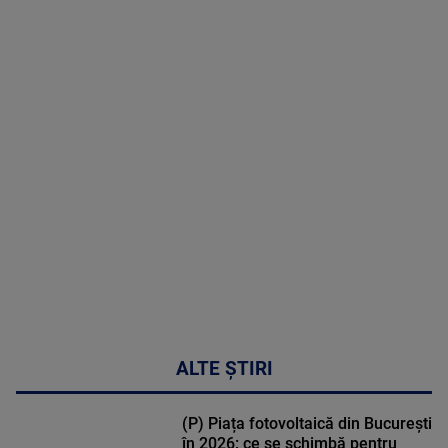
06 August
2026
MAI
MULTE
DETALII
47:43
ALTE ȘTIRI
(P) Piața fotovoltaică din București
în 2026: ce se schimbă pentru