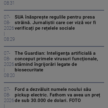
08:31
07-
SUA înăsprește regulile pentru presa
08-
străină. Jurnaliștii care cer viză vor fi
2026
verificați pe rețelele sociale
|
08:29
07-
The Guardian: Inteligenţa artificială a
08-
conceput primele virusuri funcţionale,
2026
stârnind îngrijorări legate de
|
biosecuritate
08:20
07-
Ford a dezvăluit numele noului său
08-
pickup electric. Fathom va avea un preț
2026
de sub 30.000 de dolari. FOTO
|