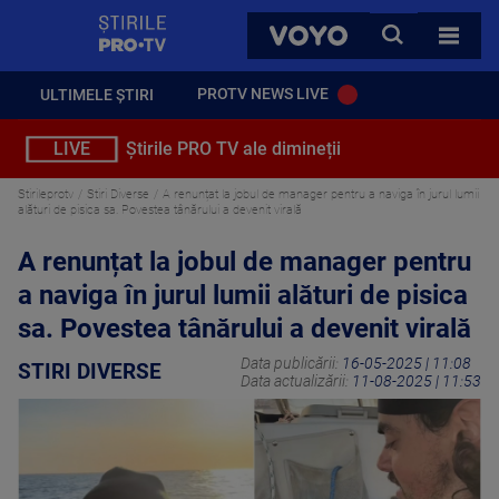
StirilePROTV
CAUTA
VOYO
TOATE 
PROTV NEWS LIVE
ULTIMELE ȘTIRI
LIVE
Știrile PRO TV ale dimineții
Stirileprotv
Stiri Diverse
A renunțat la jobul de manager pentru a naviga în jurul lumii
alături de pisica sa. Povestea tânărului a devenit virală
A renunțat la jobul de manager pentru
a naviga în jurul lumii alături de pisica
sa. Povestea tânărului a devenit virală
Data publicării:
16-05-2025 | 11:08
STIRI DIVERSE
Data actualizării:
11-08-2025 | 11:53