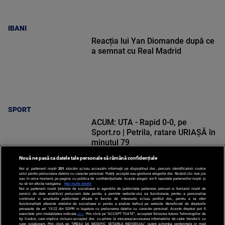
IBANI
Reacția lui Yan Diomande după ce
a semnat cu Real Madrid
SPORT
ACUM: UTA - Rapid 0-0, pe
Sport.ro | Petrila, ratare URIAȘĂ în
minutul 79
Nouă ne pasă ca datele tale personale să rămână confidențiale
Noi și partenerii noștri
201
stocăm și/sau accesăm informații pe dispozitivul dvs., precum identificatorii cookie
unici pentru prelucrarea datelor cu caracter personal. Puteți accepta sau gestiona alegerile dvs. făcând clic mai jos
sau în orice moment, pe pagina cu politica de confidențialitate. Aceste alegeri vor fi raportate partenerilor noștri și
nu vă vor afecta navigarea.
Mai multe detalii
Noi si partenerii nostri (retelele de socializare si agentiile de publicitate partenere, precum si furnizorii nostri de
SPORT
servicii de date analitice) prelucram date pentru a permite website-ului sa functioneze, pentru a personaliza
continutul si anunturile publicitare afisate in functie de interesele si/sau profilul dvs., pentru a va oferi
functionalitati aferente retelelor de socializare si pentru a analiza traficul pe website. Beneficiati de drepturile
prevazute de art. 15-22 din GDPR in legatura cu prelucrarea datelor cu caracter personal. Aceste drepturi pot fi
exercitate prin modalitatea indicata
aici
. Prin click pe “ACCEPT TOATE”, acceptati folosirea tuturor Tehnologiilor de
tip Cookie, care implica inclusiv acceptul dvs. cu privire la stocarea/accesarea informatiilor de catre Vendor-ii cu
care colaboram. Prin click pe “VREAU SA MODIFIC SETARILE INDIVIDUAL” puteti schimba preferintele in mod