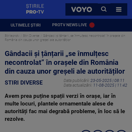
StirilePROTV
CAUTA
VOYO
TOATE 
PROTV NEWS LIVE
ULTIMELE ȘTIRI
Stirileprotv
Stiri Diverse
Gândacii și țânțarii „se înmulțesc necontrolat” în orașele din
România din cauza unor greșeli ale autorităților
Gândacii și țânțarii „se înmulțesc
necontrolat” în orașele din România
din cauza unor greșeli ale autorităților
Data publicării:
23-05-2025 | 08:11
STIRI DIVERSE
Data actualizării:
11-08-2025 | 11:42
Avem prea puține spații verzi în orașe, iar în
multe locuri, plantele ornamentale alese de
autorități fac mai degrabă probleme, în loc să le
rezolve.