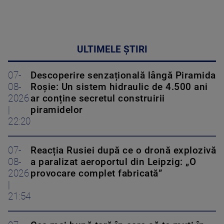
ULTIMELE ȘTIRI
07-
Descoperire senzațională lângă Piramida
08-
Roșie: Un sistem hidraulic de 4.500 ani
2026
ar conține secretul construirii
|
piramidelor
22:20
07-
Reacția Rusiei după ce o dronă explozivă
08-
a paralizat aeroportul din Leipzig: „O
2026
provocare complet fabricată”
|
21:54