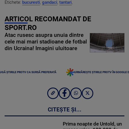
Etichete:
bucuresti
,
gandaci
,
tantari
,
ARTICOL RECOMANDAT DE
SPORT.RO
Atac rusesc asupra unuia dintre
cele mai mari stadioane de fotbal
din Ucraina! Imagini uluitoare
UGĂ ȘTIRILE PROTV CA SURSĂ PREFERATĂ
URMĂREȘTE ȘTIRILE PROTV ÎN GOOGLE 
CITEȘTE ȘI...
Prima noapte de Untold, un