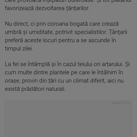
care provoacă înțepături dureroase. Și tot platanul
favorizează dezvoltarea țănțarilor.
Nu direct, ci prin coroana bogată care crează
umbră și umiditate, potrivit specialistilor. Țânțarii
preferă aceste locuri pentru a se ascunde în
timpul zilei.
La fel se întâmplă și în cazul teiului ori arțarului. Și
cum multe dintre plantele pe care le întâlnim în
orașe, provin din țări cu un climat diferit, aici nu
există prădători naturali.