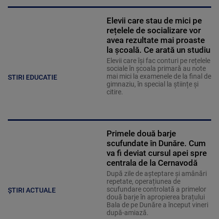
Elevii care stau de mici pe
rețelele de socializare vor
avea rezultate mai proaste
la școală. Ce arată un studiu
Elevii care îşi fac conturi pe rețelele
sociale în școala primară au note
mai mici la examenele de la final de
STIRI EDUCATIE
gimnaziu, în special la științe și
citire.
Primele două barje
scufundate în Dunăre. Cum
va fi deviat cursul apei spre
centrala de la Cernavodă
După zile de așteptare și amânări
repetate, operațiunea de
scufundare controlată a primelor
ȘTIRI ACTUALE
două barje în apropierea brațului
Bala de pe Dunăre a început vineri
după-amiază.