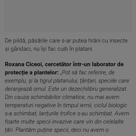
De pildă, păsările care s-ar putea hrăni cu insecte
și gândaci, nu își fac cuib în platani.
Roxana Ciceoi, cercetător într-un laborator de
protecție a plantelor:
„
Pot să fac referire, de
exemplu, și la tigrul platanului, țânțari, speciile care
deranjează omul. Este un dezechilibru generalizat.
Din cauza schimbărilor climatice, nu mai avem
temperaturi negative în timpul iernii, ciclul biologic
s-a schimbat, lanțurile trofice s-au schimbat. Avem
foarte multe specii invazive care vin din celelalte
țări.
Plantăm puține specii, deci nu avem o