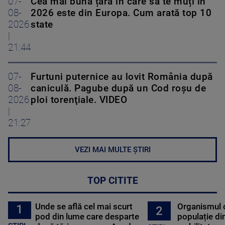
07-
Cea mai bună țară în care să te muți în
08-
2026 este din Europa. Cum arată top 10
2026
state
|
21:44
07-
Furtuni puternice au lovit România după
08-
caniculă. Pagube după un Cod roşu de
2026
ploi torenţiale. VIDEO
|
21:27
VEZI MAI MULTE ȘTIRI
TOP CITITE
Unde se află cel mai scurt
Organismul 
1
2
pod din lume care desparte
populație di