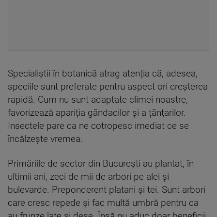
Specialiștii în botanică atrag atenția că, adesea,
speciile sunt preferate pentru aspect ori creșterea
rapidă. Cum nu sunt adaptate climei noastre,
favorizează apariția gândacilor și a țânțarilor.
Insectele pare ca ne cotropesc imediat ce se
încălzește vremea.
Primăriile de sector din București au plantat, în
ultimii ani, zeci de mii de arbori pe alei și
bulevarde. Preponderent platani și tei. Sunt arbori
care cresc repede și fac multă umbră pentru ca
au frunze late și dese. Însă nu aduc doar beneficii.