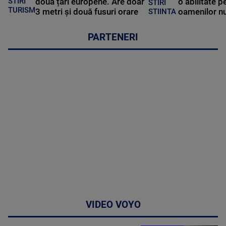
STIRI
două țări europene. Are doar
o abilitate p
STIRI
TURISM
3 metri și două fusuri orare
oamenilor nu
STIINTA
PARTENERI
VIDEO VOYO