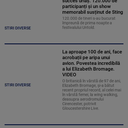
succes uriaș. 120.000 de
participanți și un show
memorabil susținut de Sting
120.000 de tineri s-au bucurat
împreună de prima noapte a
festivalului Untold.
STIRI DIVERSE
La aproape 100 de ani, face
acrobații pe aripa unui
avion. Povestea incredibilă
a lui Elizabeth Bromage.
VIDEO
O britanică în vârstă de 97 de ani,
STIRI DIVERSE
Elizabeth Bromage, şi-a bătut
recent propriul record, al celei mai
în vârstă femei, la wing walking,
deasupra aerodromului
Cirencester, potrivit
Gloucestershire Live.