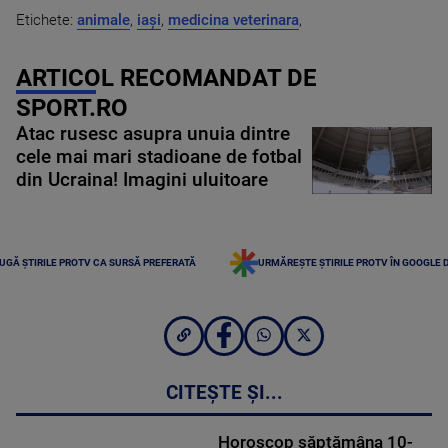
Etichete:
animale
,
iași
,
medicina veterinara
,
ARTICOL RECOMANDAT DE
SPORT.RO
Atac rusesc asupra unuia dintre
cele mai mari stadioane de fotbal
din Ucraina! Imagini uluitoare
UGĂ ȘTIRILE PROTV CA SURSĂ PREFERATĂ
URMĂREȘTE ȘTIRILE PROTV ÎN GOOGLE 
CITEȘTE ȘI...
Horoscop săptămâna 10-