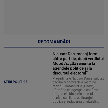
RECOMANDĂRI
Nicușor Dan, mesaj ferm
către partide, după verdictul
Moody's: „Să renunțe la
agendele politice şi la
discursul electoral”
Președintele Nicușor Dan a salutat
STIRI POLITICE
decizia Moody’s de a menține
ratingul României la „Baa3”,
afirmând că agenția a confirmat
progresele făcute în ultimul an
pentru echilibrarea finanțelor
publice și reducerea cheltuielilor.