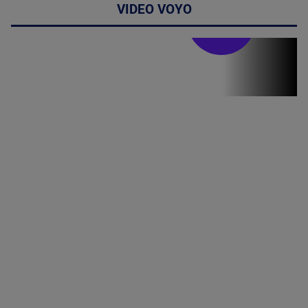
VIDEO VOYO
Stirile PRO TV
Stirile PRO
TV # 19.00 -
07 August
2026
MAI
MULTE
DETALII