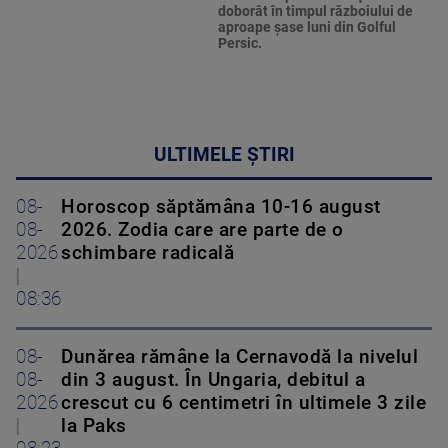
doborât în timpul războiului de
aproape şase luni din Golful
Persic.
ULTIMELE ȘTIRI
08-
Horoscop săptămâna 10-16 august
08-
2026. Zodia care are parte de o
2026
schimbare radicală
|
08:36
08-
Dunărea rămâne la Cernavodă la nivelul
08-
din 3 august. În Ungaria, debitul a
2026
crescut cu 6 centimetri în ultimele 3 zile
|
la Paks