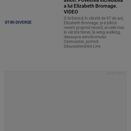
avion. Povestea incredibilă
a lui Elizabeth Bromage.
VIDEO
O britanică în vârstă de 97 de ani,
STIRI DIVERSE
Elizabeth Bromage, şi-a bătut
recent propriul record, al celei mai
în vârstă femei, la wing walking,
deasupra aerodromului
Cirencester, potrivit
Gloucestershire Live.