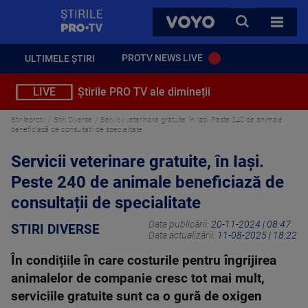
StirilePROTV
CAUTA
VOYO
TOATE 
PROTV NEWS LIVE
ULTIMELE ȘTIRI
LIVE
Știrile PRO TV ale dimineții
Stirileprotv
Stiri Diverse
Servicii veterinare gratuite, în Iași. Peste 240 de animale
beneficiază de consultații de specialitate
Servicii veterinare gratuite, în Iași.
Peste 240 de animale beneficiază de
consultații de specialitate
Data publicării:
20-11-2024 | 08:47
STIRI DIVERSE
Data actualizării:
11-08-2025 | 18:22
În condițiile în care costurile pentru îngrijirea
animalelor de companie cresc tot mai mult,
serviciile gratuite sunt ca o gură de oxigen