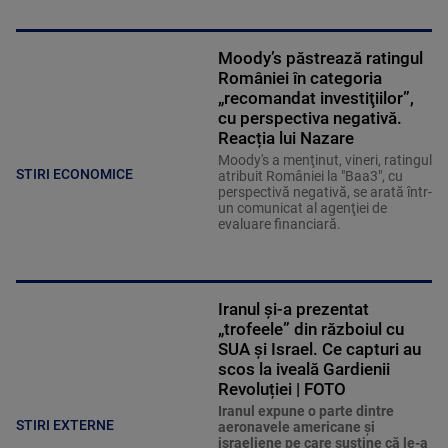
Moody’s păstrează ratingul
României în categoria
„recomandat investiţiilor”,
cu perspectiva negativă.
Reacția lui Nazare
Moody's a menţinut, vineri, ratingul
STIRI ECONOMICE
atribuit României la "Baa3", cu
perspectivă negativă, se arată într-
un comunicat al agenţiei de
evaluare financiară.
Iranul și-a prezentat
„trofeele” din războiul cu
SUA și Israel. Ce capturi au
scos la iveală Gardienii
Revoluției | FOTO
Iranul expune o parte dintre
STIRI EXTERNE
aeronavele americane şi
israeliene pe care susţine că le-a