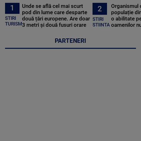
Unde se află cel mai scurt
Organismul 
1
2
pod din lume care desparte
populație di
STIRI
două țări europene. Are doar
o abilitate p
STIRI
TURISM
3 metri și două fusuri orare
oamenilor nu
STIINTA
PARTENERI