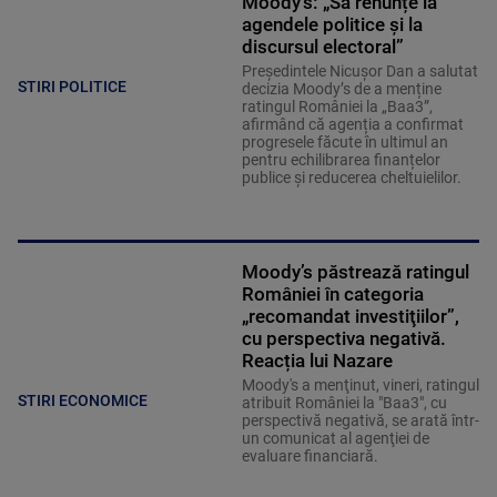
Moody's: „Să renunțe la
agendele politice şi la
discursul electoral”
Președintele Nicușor Dan a salutat
STIRI POLITICE
decizia Moody’s de a menține
ratingul României la „Baa3”,
afirmând că agenția a confirmat
progresele făcute în ultimul an
pentru echilibrarea finanțelor
publice și reducerea cheltuielilor.
Moody’s păstrează ratingul
României în categoria
„recomandat investiţiilor”,
cu perspectiva negativă.
Reacția lui Nazare
Moody's a menţinut, vineri, ratingul
STIRI ECONOMICE
atribuit României la "Baa3", cu
perspectivă negativă, se arată într-
un comunicat al agenţiei de
evaluare financiară.