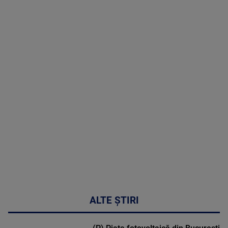
07 August
2026
MAI
MULTE
DETALII
48:24
ALTE ȘTIRI