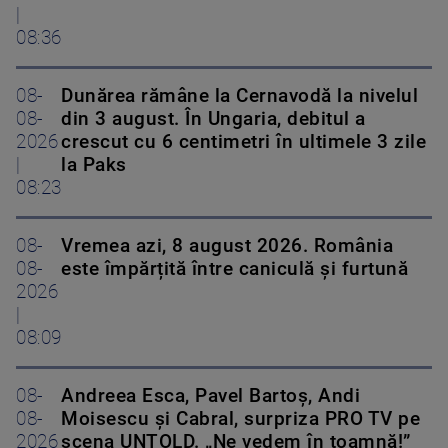
|
08:36
08-
Dunărea rămâne la Cernavodă la nivelul
08-
din 3 august. În Ungaria, debitul a
2026
crescut cu 6 centimetri în ultimele 3 zile
|
la Paks
08:23
08-
Vremea azi, 8 august 2026. România
08-
este împărțită între caniculă și furtună
2026
|
08:09
08-
Andreea Esca, Pavel Bartoș, Andi
08-
Moisescu și Cabral, surpriza PRO TV pe
2026
scena UNTOLD. „Ne vedem în toamnă!”