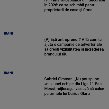
(P) Piața fotovoltaică din București
în 2026: ce se schimbă pentru
proprietarii de case și firme
IBANI
(P) Ești antreprenor? Află cum te
ajută o campanie de advertoriale
să crești vizibilitatea și încrederea
brandului tău
IBANI
Gabriel Cîrstean: „Nu pot spune
«nu» unei echipe din Liga 1”. Fan
Messi, mijlocașul visează să calce
pe urmele lui Darius Olaru