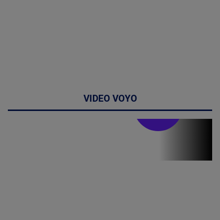
VIDEO VOYO
Stirile PRO TV
Stirile PRO
TV # 19.00 -