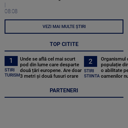
|
08:08
VEZI MAI MULTE ȘTIRI
TOP CITITE
Unde se află cel mai scurt
Organismul 
1
2
pod din lume care desparte
populație di
STIRI
două țări europene. Are doar
o abilitate p
STIRI
TURISM
3 metri și două fusuri orare
oamenilor nu
STIINTA
PARTENERI