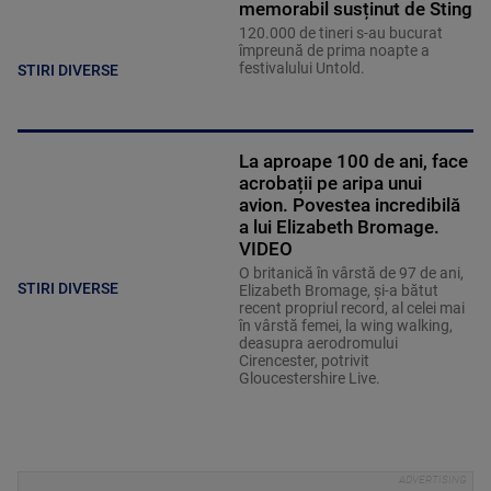
memorabil susținut de Sting
120.000 de tineri s-au bucurat
împreună de prima noapte a
festivalului Untold.
STIRI DIVERSE
La aproape 100 de ani, face
acrobații pe aripa unui
avion. Povestea incredibilă
a lui Elizabeth Bromage.
VIDEO
O britanică în vârstă de 97 de ani,
STIRI DIVERSE
Elizabeth Bromage, şi-a bătut
recent propriul record, al celei mai
în vârstă femei, la wing walking,
deasupra aerodromului
Cirencester, potrivit
Gloucestershire Live.