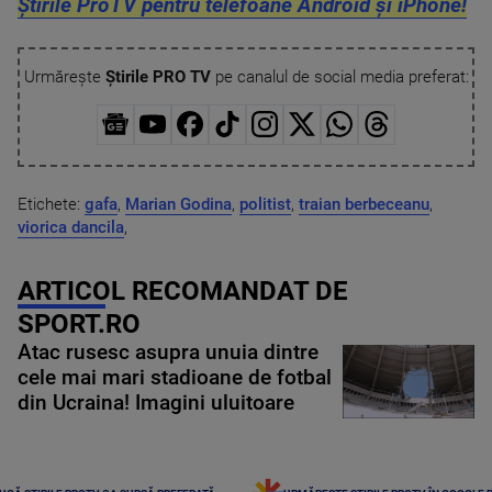
Știrile ProTV pentru telefoane Android și iPhone!
Urmărește
Știrile PRO TV
pe canalul de social media preferat:
Etichete:
gafa
,
Marian Godina
,
politist
,
traian berbeceanu
,
viorica dancila
,
ARTICOL RECOMANDAT DE
SPORT.RO
Atac rusesc asupra unuia dintre
cele mai mari stadioane de fotbal
din Ucraina! Imagini uluitoare