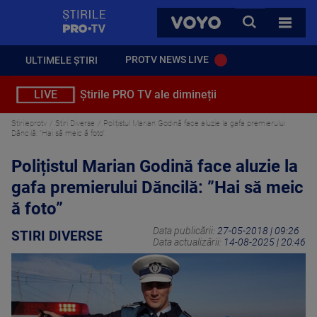
StirilePROTV
CAUTA
VOYO
TOATE 
PROTV NEWS LIVE
ULTIMELE ȘTIRI
LIVE
Știrile PRO TV ale dimineții
Stirileprotv
Stiri Diverse
Polițistul Marian Godină face aluzie la gafa premierului
Dăncilă: ”Hai să meic ă foto”
Polițistul Marian Godină face aluzie la
gafa premierului Dăncilă: ”Hai să meic
ă foto”
Data publicării:
27-05-2018 | 09:26
STIRI DIVERSE
Data actualizării:
14-08-2025 | 20:46