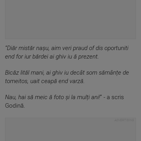
”Diăr mistăr nașu, aim veri praud of dis oportuniti
end for iur bărdei ai ghiv iu ă prezent.
Bicăz lităl mani, ai ghiv iu decât som sămânțe de
tomeitos, uait ceapă end varză.
Nau, hai să meic ă foto și la mulți ani!
” - a scris
Godină.