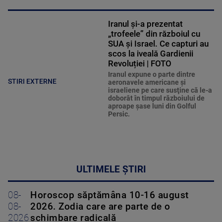
Iranul și-a prezentat
„trofeele” din războiul cu
SUA și Israel. Ce capturi au
scos la iveală Gardienii
Revoluției | FOTO
Iranul expune o parte dintre
STIRI EXTERNE
aeronavele americane şi
israeliene pe care susţine că le-a
doborât în timpul războiului de
aproape şase luni din Golful
Persic.
ULTIMELE ȘTIRI
08-
Horoscop săptămâna 10-16 august
08-
2026. Zodia care are parte de o
2026
schimbare radicală