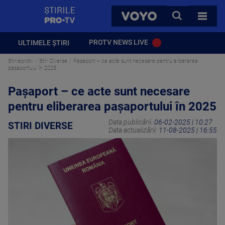
StirilePROTV
CAUTA
VOYO
TOATE 
PROTV NEWS LIVE
ULTIMELE ȘTIRI
Stirileprotv
Stiri Diverse
Pașaport – ce acte sunt necesare pentru eliberarea
pașaportului în 2025
Pașaport – ce acte sunt necesare
pentru eliberarea pașaportului în 2025
Data publicării:
06-02-2025 | 10:27
STIRI DIVERSE
Data actualizării:
11-08-2025 | 16:55