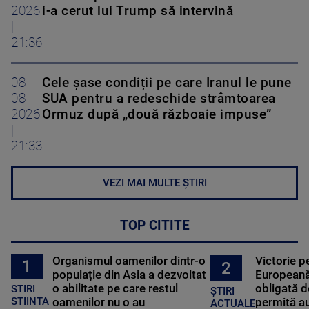
2026
i-a cerut lui Trump să intervină
|
21:36
08-
Cele șase condiții pe care Iranul le pune
08-
SUA pentru a redeschide strâmtoarea
2026
Ormuz după „două războaie impuse”
|
21:33
VEZI MAI MULTE ȘTIRI
TOP CITITE
Organismul oamenilor dintr-o
Victorie p
1
2
populație din Asia a dezvoltat
Europeană
o abilitate pe care restul
obligată d
STIRI
ȘTIRI
oamenilor nu o au
permită au
STIINTA
ACTUALE