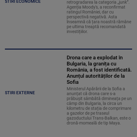
STIRI ECONOMICE
retrogradarea la categoria „junk”.
Agenția Moody's, a reconfirmat
ratingul României, dar cu
perspectivă negativă. Asta
înseamnă că țara noastră rămâne
pe ultima treaptă recomandată
investițiilor.
Drona care a explodat în
Bulgaria, la granița cu
România, a fost identificată.
Anunțul autorităților de la
Sofia
Ministerul Apărării de la Sofia a
STIRI EXTERNE
anunțat că drona care s-a
prăbușit sâmbătă dimineața pe un
câmp din Bulgaria, la circa un
kilometru de stația de comprimare
a gazelor de pe traseul
gazoductului Trans-Balkan, este o
dronă-momeală de tip Maya.