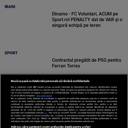
IBANI
Dinamo - FC Voluntari, ACUM pe
Sport.ro! PENALTY dat de VAR și o
singură echipă pe teren
SPORT
Contractul pregătit de PSG pentru
Ferran Torres
Nouă ne pasă ca datele tale personale să rămână confidențiale
Noi și partenerii noștri
201
stocăm și/sau accesăm informații pe dispozitivul dvs., precum identificatorii cookie
unici pentru prelucrarea datelor cu caracter personal. Puteți accepta sau gestiona alegerile dvs. făcând clic mai jos
sau în orice moment, pe pagina cu politica de confidențialitate. Aceste alegeri vor fi raportate partenerilor noștri și
nu vă vor afecta navigarea.
Mai multe detalii
SPORT
Noi si partenerii nostri (retelele de socializare si agentiile de publicitate partenere, precum si furnizorii nostri de
servicii de date analitice) prelucram date pentru a permite website-ului sa functioneze, pentru a personaliza
continutul si anunturile publicitare afisate in functie de interesele si/sau profilul dvs., pentru a va oferi
functionalitati aferente retelelor de socializare si pentru a analiza traficul pe website. Beneficiati de drepturile
prevazute de art. 15-22 din GDPR in legatura cu prelucrarea datelor cu caracter personal. Aceste drepturi pot fi
exercitate prin modalitatea indicata
aici
. Prin click pe “ACCEPT TOATE”, acceptati folosirea tuturor Tehnologiilor de
tip Cookie, care implica inclusiv acceptul dvs. cu privire la stocarea/accesarea informatiilor de catre Vendor-ii cu
care colaboram. Prin click pe “VREAU SA MODIFIC SETARILE INDIVIDUAL” puteti schimba preferintele in mod
individual, mai putin cele legate de cookie strict necesare pentru functionarea website-ului.
Atât noi, cât și partenerii noștri prelucrăm datele pentru a oferi: