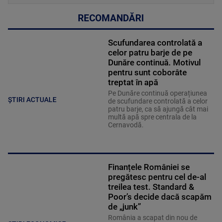
RECOMANDĂRI
Scufundarea controlată a
celor patru barje de pe
Dunăre continuă. Motivul
pentru sunt coborâte
treptat în apă
Pe Dunăre continuă operațiunea
ȘTIRI ACTUALE
de scufundare controlată a celor
patru barje, ca să ajungă cât mai
multă apă spre centrala de la
Cernavodă.
Finanțele României se
pregătesc pentru cel de-al
treilea test. Standard &
Poor’s decide dacă scapăm
de „junk”
România a scapat din nou de