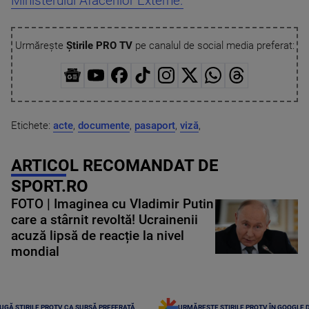
Ministerului Afacerilor Externe.
Urmărește
Știrile PRO TV
pe canalul de social media preferat:
Etichete:
acte
,
documente
,
pasaport
,
viză
,
ARTICOL RECOMANDAT DE
SPORT.RO
FOTO | Imaginea cu Vladimir Putin
care a stârnit revoltă! Ucrainenii
acuză lipsă de reacție la nivel
mondial
UGĂ ȘTIRILE PROTV CA SURSĂ PREFERATĂ
URMĂREȘTE ȘTIRILE PROTV ÎN GOOGLE 