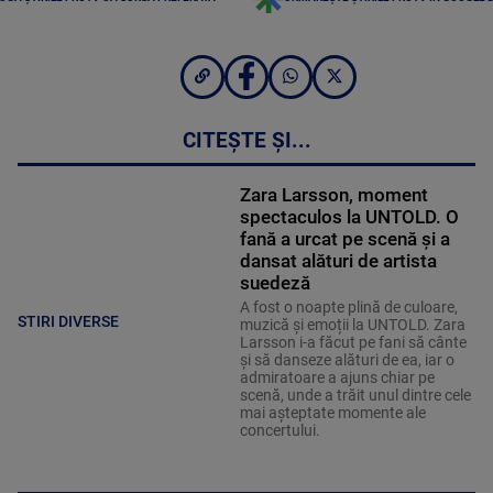
CITEȘTE ȘI...
Zara Larsson, moment
spectaculos la UNTOLD. O
fană a urcat pe scenă și a
dansat alături de artista
suedeză
A fost o noapte plină de culoare,
STIRI DIVERSE
muzică și emoții la UNTOLD. Zara
Larsson i-a făcut pe fani să cânte
și să danseze alături de ea, iar o
admiratoare a ajuns chiar pe
scenă, unde a trăit unul dintre cele
mai așteptate momente ale
concertului.