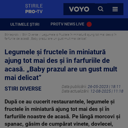
StirilePROTV
CAUTA
VOYO
TOATE 
PROTV NEWS LIVE
ULTIMELE ȘTIRI
Stirileprotv
Stiri Diverse
Legumele și fructele în miniatură ajung tot mai des şi în
farfuriile de acasă. „Baby prazul are un gust mult mai delicat”
Legumele și fructele în miniatură
ajung tot mai des şi în farfuriile de
acasă. „Baby prazul are un gust mult
mai delicat”
Data publicării:
26-05-2023 | 18:11
STIRI DIVERSE
Data actualizării:
12-08-2025 | 11:18
După ce au cucerit restaurantele, legumele și
fructele în miniatură ajung tot mai des şi în
farfuriile noastre de acasă. Pe lângă morcovi și
spanac, găsim de cumpărat vinete, dovlecei,