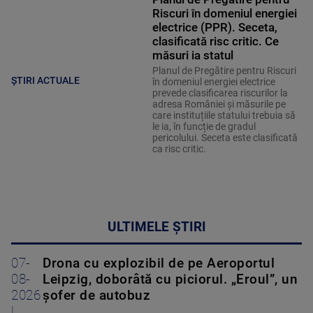
Riscuri în domeniul energiei
electrice (PPR). Seceta,
clasificată risc critic. Ce
măsuri ia statul
Planul de Pregătire pentru Riscuri
ȘTIRI ACTUALE
în domeniul energiei electrice
prevede clasificarea riscurilor la
adresa României și măsurile pe
care instituțiile statului trebuia să
le ia, în funcție de gradul
pericolului. Seceta este clasificată
ca risc critic.
ULTIMELE ȘTIRI
07-
Drona cu explozibil de pe Aeroportul
08-
Leipzig, doborâtă cu piciorul. „Eroul”, un
2026
șofer de autobuz
|