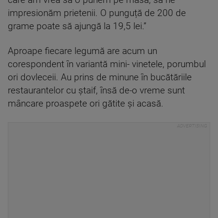
care am vrea să o punem pe masă, să ne
impresionăm prietenii. O punguță de 200 de
grame poate să ajungă la 19,5 lei.”
Aproape fiecare legumă are acum un
corespondent în variantă mini- vinetele, porumbul
ori dovleceii. Au prins de minune în bucătăriile
restaurantelor cu ștaif, însă de-o vreme sunt
mâncare proaspete ori gătite și acasă.