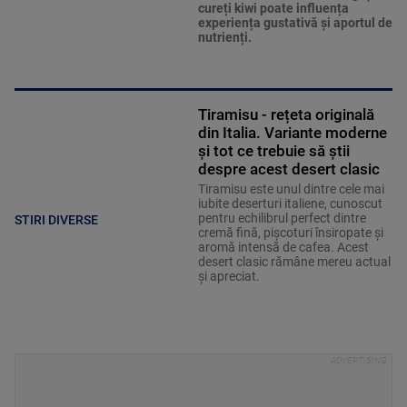
cureți kiwi poate influența
experiența gustativă și aportul de
nutrienți.
Tiramisu - rețeta originală
din Italia. Variante moderne
și tot ce trebuie să știi
despre acest desert clasic
Tiramisu este unul dintre cele mai
iubite deserturi italiene, cunoscut
pentru echilibrul perfect dintre
STIRI DIVERSE
cremă fină, pișcoturi însiropate și
aromă intensă de cafea. Acest
desert clasic rămâne mereu actual
și apreciat.