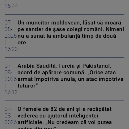
16:44
07-
Un muncitor moldovean, lăsat să moară
08-
pe șantier de șase colegi români. Nimeni
2026
nu a sunat la ambulanță timp de două
|
ore
16:20
07-
Arabia Saudită, Turcia și Pakistanul,
08-
acord de apărare comună. „Orice atac
2026
armat împotriva unuia, un atac împotriva
|
tuturor”
16:12
07-
O femeie de 82 de ani și-a recăpătat
08-
vederea cu ajutorul inteligenței
2026
artificiale. „Nu credeam că voi putea