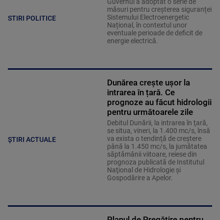
Guvernul a adoptat o serie de
măsuri pentru creșterea siguranței
Sistemului Electroenergetic
STIRI POLITICE
Național, în contextul unor
eventuale perioade de deficit de
energie electrică.
Dunărea crește ușor la
intrarea în țară. Ce
prognoze au făcut hidrologii
pentru următoarele zile
Debitul Dunării, la intrarea în ţară,
se situa, vineri, la 1.400 mc/s, însă
va exista o tendinţă de creştere
ȘTIRI ACTUALE
până la 1.450 mc/s, la jumătatea
săptămânii viitoare, reiese din
prognoza publicată de Institutul
Naţional de Hidrologie şi
Gospodărire a Apelor.
Planul de Pregătire pentru