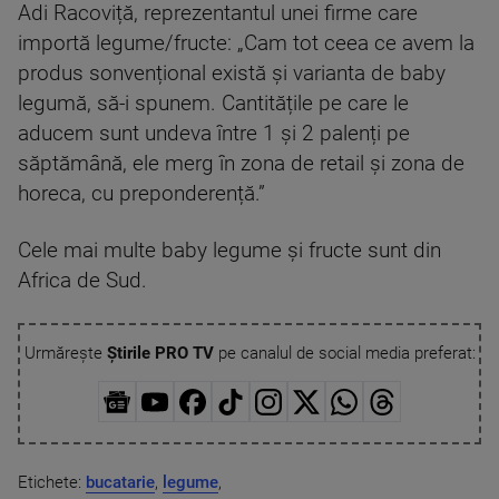
Adi Racoviță, reprezentantul unei firme care
importă legume/fructe: „Cam tot ceea ce avem la
produs sonvențional există și varianta de baby
legumă, să-i spunem. Cantitățile pe care le
aducem sunt undeva între 1 și 2 palenți pe
săptămână, ele merg în zona de retail și zona de
horeca, cu preponderență.”
Cele mai multe baby legume și fructe sunt din
Africa de Sud.
Urmărește
Știrile PRO TV
pe canalul de social media preferat:
Etichete:
bucatarie
,
legume
,