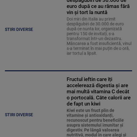
despăgubiri de 30.000 de
euro după ce au rămas fără
vin și tort la nuntă
Doi miri din Italia au primit
despăgubiri de 30.000 de euro
după ce nunta lor, organizată
STIRI DIVERSE
pentru 150 de invitați, s-a
transformat într-un dezastru.
Mâncarea a fost insuficientă, vinul
s-a terminat în mai puțin de o oră,
iar tortul a lipsit.
Fructul ieftin care îți
accelerează digestia și are
mai multă vitamina C decât
o portocală. Câte calorii are
de fapt un kiwi
Kiwi este un fruct plin de
STIRI DIVERSE
vitamine și antioxidanți,
recunoscut pentru beneficiile
asupra sistemului imunitar și
digestiv. Pe lângă valoarea
nutritivă, modul în care alegi și