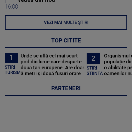
|
vedea din nou”
16:00
VEZI MAI MULTE ȘTIRI
TOP CITITE
Unde se află cel mai scurt
Organismul 
1
2
pod din lume care desparte
populație di
STIRI
două țări europene. Are doar
o abilitate p
STIRI
TURISM
3 metri și două fusuri orare
oamenilor nu
STIINTA
PARTENERI