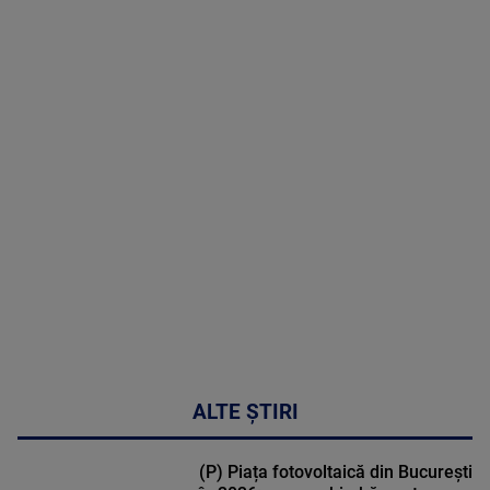
07 August
2026
MAI
MULTE
DETALII
50:53
ALTE ȘTIRI
(P) Piața fotovoltaică din București