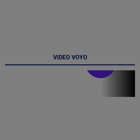
VIDEO VOYO
Stirile PRO TV
Stirile PRO
TV # 13.00 -