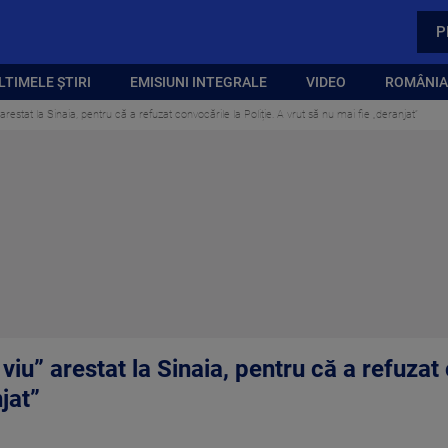
P
LTIMELE ȘTIRI
EMISIUNI INTEGRALE
VIDEO
ROMÂNIA,
 arestat la Sinaia, pentru că a refuzat convocările la Poliție. A vrut să nu mai fie „deranjat”
viu” arestat la Sinaia, pentru că a refuzat 
jat”