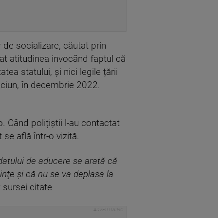
r de socializare, căutat prin
icat atitudinea invocând faptul că
a statului, și nici legile țării
răciun, în decembrie 2022.
. Când polițiștii l-au contactat
se află într-o vizită.
ndatului de aducere se arată că
inţe şi că nu se va deplasa la
 sursei citate