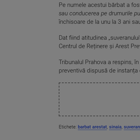
Pe numele acestui bărbat a fost
sau conducerea pe drumurile pub
închisoare de la unu la 3 ani s
Dat fiind atitudinea „suveranului
Centrul de Reținere și Arest Prev
Tribunalul Prahova a respins, în
preventivă dispusă de instanța 
Etichete:
barbat arestat
,
sinaia
,
suveran