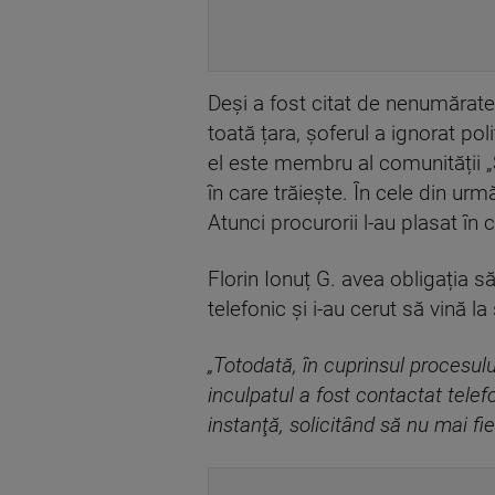
Deși a fost citat de nenumărate o
toată țara, șoferul a ignorat poli
el este membru al comunității „Suv
în care trăiește. În cele din ur
Atunci procurorii l-au plasat în co
Florin Ionuț G. avea obligația să
telefonic și i-au cerut să vină la
„Totodată, în cuprinsul procesul
inculpatul a fost contactat telef
instanţă, solicitând să nu mai fi