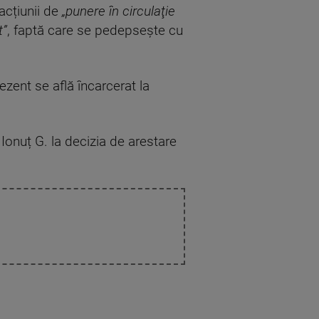
acțiunii de
„punere în circulaţie
t”
, faptă care se pedepseşte cu
rezent se află încarcerat la
Ionuț G. la decizia de arestare