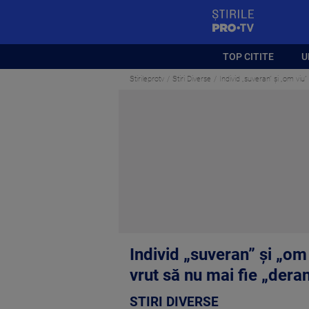
StirilePROTV
TOP CITITE
U
Stirileprotv
Stiri Diverse
Individ „suveran” și „om viu”
Individ „suveran” și „om 
vrut să nu mai fie „deran
STIRI DIVERSE