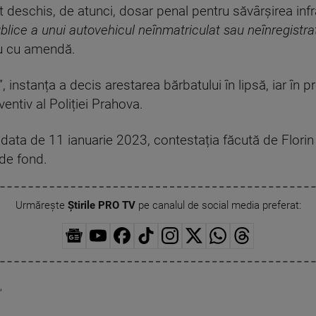
 deschis, de atunci, dosar penal pentru săvârșirea infr
lice a unui autovehicul neînmatriculat sau neînregistra
au cu amendă.
”, instanța a decis arestarea bărbatului în lipsă, iar în p
entiv al Poliției Prahova.
 data de 11 ianuarie 2023, contestația făcută de Florin 
de fond.
Urmărește
Știrile PRO TV
pe canalul de social media preferat:
,