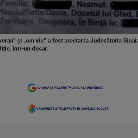
veran” și „om viu” a fost arestat la Judecătoria Sinai
iție, într-un dosar.
ADAUGĂ ȘTIRILE PROTV CA SURSĂ PREFERATĂ
URMĂREȘTE ȘTIRILE PROTV ÎN GOOGLE DISCOVER