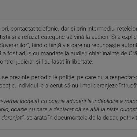
ri, contactat telefonic, dar și prin intermediul rețelelo
țiștii și a refuzat categoric să vină la audieri. Și-a expl
eranilor”, fiind o ființă vie care nu recunoaște autoritate
mă a fost adus cu mandate la audieri chiar înainte de C
ntrol judiciar și l-au lăsat în libertate.
 se prezinte periodic la poliție, pe care nu a respectat-o
 secție, individul le-a cerut să nu-l mai deranjeze întrucât 
ui-verbal încheiat cu ocazia aducerii la îndeplinire a ma
onic, ocazie cu care a declarat că se află la nişte cunoşt
e deranjat”
, se arată în documentele de la dosar, potrivit