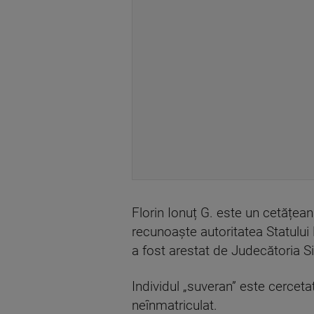
Florin Ionuț G. este un cetățea
recunoaște autoritatea Statulu
a fost arestat de Judecătoria Si
Individul „suveran” este cercet
neînmatriculat.