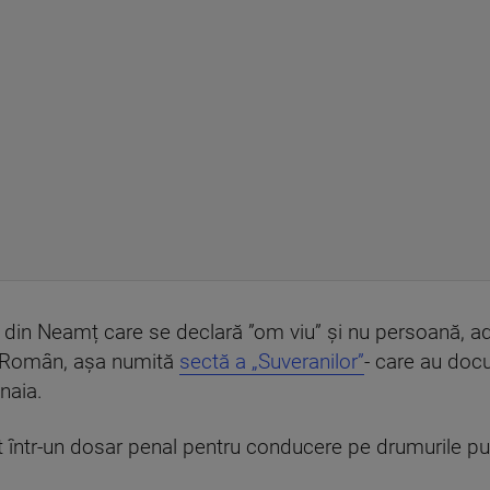
n din Neamț care se declară ”om viu” și nu persoană, ad
i Român, așa numită
sectă a „Suveranilor”
- care au docu
naia.
at într-un dosar penal pentru conducere pe drumurile pu