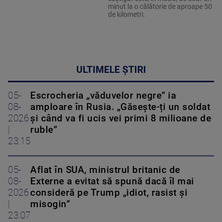
minut la o călătorie de aproape 50
de kilometri.
ULTIMELE ȘTIRI
05-
Escrocheria „văduvelor negre” ia
08-
amploare în Rusia. „Găsește-ți un soldat
2026
și când va fi ucis vei primi 8 milioane de
|
ruble”
23:15
05-
Aflat în SUA, ministrul britanic de
08-
Externe a evitat să spună dacă îl mai
2026
consideră pe Trump „idiot, rasist și
|
misogin”
23:07