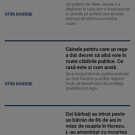
Un polițist din New Jersey s-a
deghizat în tufiș într-o încercare de
a-i prinde pe șoferii care se lasă
STIRI DIVERSE
distrași de telefonul mobil la
volan.
Câinele pentru care un rege
a dat decret să aibă voie în
toate clădirile publice. Ce
rasă este și cum arată
De-a lungul istoriei, puține animale
au fost tratate cu atâta respect
încât să beneficieze de privilegii
STIRI DIVERSE
stabilite prin lege.
Doi bărbați au intrat peste
un bătrân de 86 de ani în
miez de noapte în Horezu.
L-au amenințat cu moartea