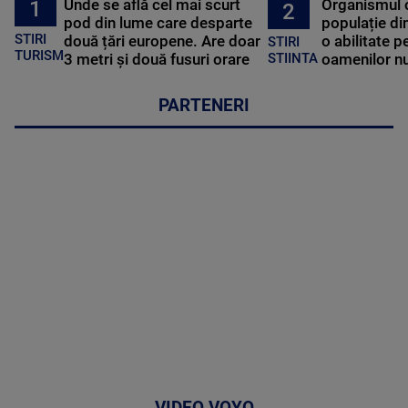
Unde se află cel mai scurt
Organismul 
1
2
pod din lume care desparte
populație di
STIRI
două țări europene. Are doar
o abilitate p
STIRI
TURISM
3 metri și două fusuri orare
oamenilor nu
STIINTA
PARTENERI
VIDEO VOYO