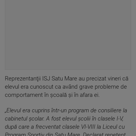
Reprezentanţii ISJ Satu Mare au precizat vineri că
elevul era cunoscut ca având grave probleme de
comportament în şcoală şi în afara ei.
„Elevul era cuprins într-un program de consiliere la
cabinetul şcolar. A fost elevul şcolii în clasele I-V,
după care a frecventat clasele VI-VIII la Liceul cu
Program Sportiv din Satu Mare. Declarat repetent