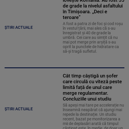
de grade la nivelul asfaltului
în Timișoara. „Deci e
teroare”
A fost a patra zi de foc și cod roșu
ȘTIRI ACTUALE
în vestul țării, mai ales că s-au
înregistrat și 40 de grade la
umbră. Cei care au simțit că nu
mai pot merge prin arșiță s-au
oprit la punctele de hidratare ca
să-și tragă sufletul.
Cât timp câștigă un șofer
care circulă cu viteză peste
limită față de unul care
merge regulamentar.
Concluziile unui studiu
Să apeși mai tare pe accelerație nu
ȘTIRI ACTUALE
înseamnă neapărat că ajungi mai
repede la destinație. Un studiu
recent, bazat pe monitorizarea a
mii de deplasări arată că timpul
câștigat este, în medie, de doar un