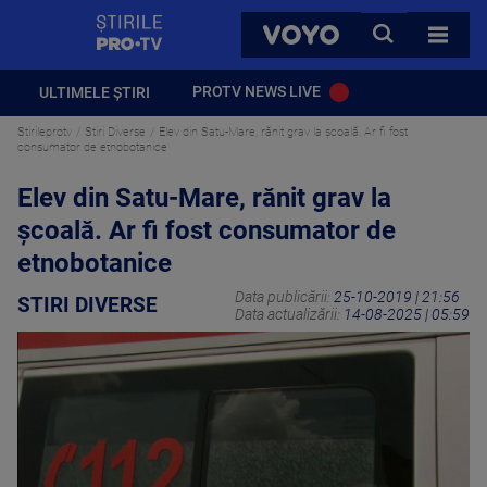
StirilePROTV
CAUTA
VOYO
TOATE 
PROTV NEWS LIVE
ULTIMELE ȘTIRI
Stirileprotv
Stiri Diverse
Elev din Satu-Mare, rănit grav la școală. Ar fi fost
consumator de etnobotanice
Elev din Satu-Mare, rănit grav la
școală. Ar fi fost consumator de
etnobotanice
Data publicării:
25-10-2019 | 21:56
STIRI DIVERSE
Data actualizării:
14-08-2025 | 05:59