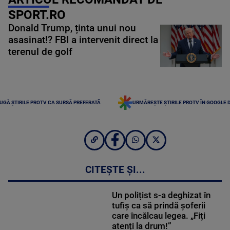
SPORT.RO
Donald Trump, ținta unui nou
asasinat!? FBI a intervenit direct la
terenul de golf
UGĂ ȘTIRILE PROTV CA SURSĂ PREFERATĂ
URMĂREȘTE ȘTIRILE PROTV ÎN GOOGLE 
CITEȘTE ȘI...
Un polițist s-a deghizat în
tufiș ca să prindă șoferii
care încălcau legea. „Fiți
atenți la drum!”