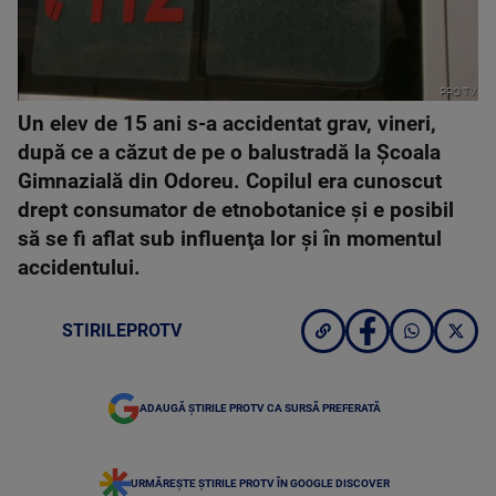
PRO TV
Un elev de 15 ani s-a accidentat grav, vineri,
după ce a căzut de pe o balustradă la Şcoala
Gimnazială din Odoreu. Copilul era cunoscut
drept consumator de etnobotanice şi e posibil
să se fi aflat sub influenţa lor şi în momentul
accidentului.
STIRILEPROTV
ADAUGĂ ȘTIRILE PROTV CA SURSĂ PREFERATĂ
URMĂREȘTE ȘTIRILE PROTV ÎN GOOGLE DISCOVER