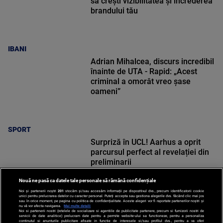
să crești vizibilitatea și încrederea
brandului tău
IBANI
Adrian Mihalcea, discurs incredibil
înainte de UTA - Rapid: „Acest
criminal a omorât vreo șase
oameni”
SPORT
Surpriză în UCL! Aarhus a oprit
parcursul perfect al revelației din
preliminarii
Nouă ne pasă ca datele tale personale să rămână confidențiale
Noi și partenerii noștri
201
stocăm și/sau accesăm informații pe dispozitivul dvs., precum identificatorii cookie
unici pentru prelucrarea datelor cu caracter personal. Puteți accepta sau gestiona alegerile dvs. făcând clic mai jos
sau în orice moment, pe pagina cu politica de confidențialitate. Aceste alegeri vor fi raportate partenerilor noștri și
nu vă vor afecta navigarea.
Mai multe detalii
SPORT
Noi si partenerii nostri (retelele de socializare si agentiile de publicitate partenere, precum si furnizorii nostri de
servicii de date analitice) prelucram date pentru a permite website-ului sa functioneze, pentru a personaliza
continutul si anunturile publicitare afisate in functie de interesele si/sau profilul dvs., pentru a va oferi