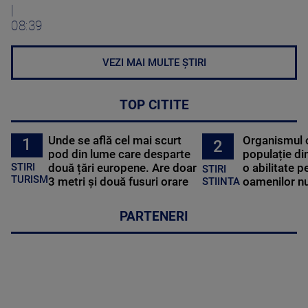
|
08:39
VEZI MAI MULTE ȘTIRI
TOP CITITE
Unde se află cel mai scurt
Organismul 
1
2
pod din lume care desparte
populație di
STIRI
două țări europene. Are doar
o abilitate p
STIRI
TURISM
3 metri și două fusuri orare
oamenilor nu
STIINTA
PARTENERI