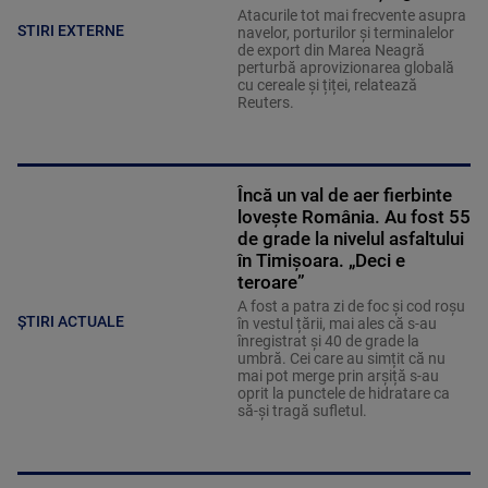
Atacurile tot mai frecvente asupra
STIRI EXTERNE
navelor, porturilor și terminalelor
de export din Marea Neagră
perturbă aprovizionarea globală
cu cereale și țiței, relatează
Reuters.
Încă un val de aer fierbinte
lovește România. Au fost 55
de grade la nivelul asfaltului
în Timișoara. „Deci e
teroare”
A fost a patra zi de foc și cod roșu
ȘTIRI ACTUALE
în vestul țării, mai ales că s-au
înregistrat și 40 de grade la
umbră. Cei care au simțit că nu
mai pot merge prin arșiță s-au
oprit la punctele de hidratare ca
să-și tragă sufletul.