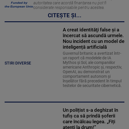
autoritatea care acordă finanțarea nu pot fi
Funded by
the European Union
considerate responsabile pentru acestea.
CITEȘTE ȘI...
A creat identităţi false şi a
încercat să ascundă urmele.
Nou incident cu un model de
inteligență artificială
Guvernul britanic a avertizat într-
un raport că modelele de IA
Mythos şi Sol, ale companiilor
STIRI DIVERSE
americane Anthropic şi, respectiv,
OpenAI, au demonstrat un
comportament autonom şi
înşelător fără precedent în timpul
testelor de securitate cibernetică.
Un polițist s-a deghizat în
tufiș ca să prindă șoferii
care încălcau legea. „Fiți
atenți la drum!”