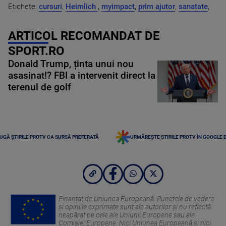
Etichete:
cursuri
,
Heimlich
,
myimpact
,
prim ajutor
,
sanatate
,
ARTICOL RECOMANDAT DE
SPORT.RO
Donald Trump, ținta unui nou
asasinat!? FBI a intervenit direct la
terenul de golf
UGĂ ȘTIRILE PROTV CA SURSĂ PREFERATĂ
URMĂREȘTE ȘTIRILE PROTV ÎN GOOGLE 
Finanțat de Uniunea Europeană. Punctele de vedere
și opiniile exprimate sunt ale autorilor și nu reflectă
neapărat pe cele ale Uniunii Europene sau ale
Comisiei Europene. Nici Uniunea Europeană și nici