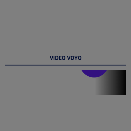
VIDEO VOYO
Stirile PRO TV
Stirile PRO
TV # 19.00 -