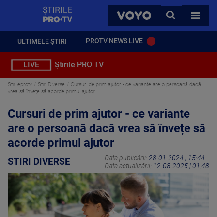
StirilePROTV
CAUTA
VOYO
TOATE 
PROTV NEWS LIVE
ULTIMELE ȘTIRI
LIVE
Știrile PRO TV
Stirileprotv
Stiri Diverse
Cursuri de prim ajutor - ce variante are o persoană dacă
vrea să învețe să acorde primul ajutor
Cursuri de prim ajutor - ce variante
are o persoană dacă vrea să învețe să
acorde primul ajutor
Data publicării:
28-01-2024 | 15:44
STIRI DIVERSE
Data actualizării:
12-08-2025 | 01:48