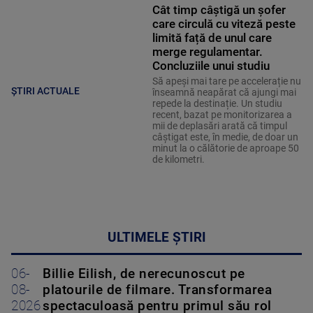
Cât timp câștigă un șofer
care circulă cu viteză peste
limită față de unul care
merge regulamentar.
Concluziile unui studiu
Să apeși mai tare pe accelerație nu
ȘTIRI ACTUALE
înseamnă neapărat că ajungi mai
repede la destinație. Un studiu
recent, bazat pe monitorizarea a
mii de deplasări arată că timpul
câștigat este, în medie, de doar un
minut la o călătorie de aproape 50
de kilometri.
ULTIMELE ȘTIRI
06-
Billie Eilish, de nerecunoscut pe
08-
platourile de filmare. Transformarea
2026
spectaculoasă pentru primul său rol