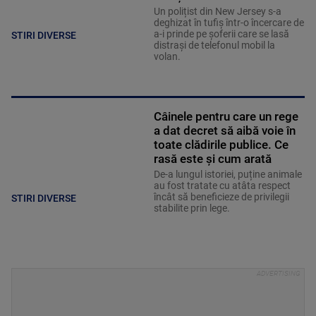
Un polițist din New Jersey s-a
deghizat în tufiș într-o încercare de
a-i prinde pe șoferii care se lasă
STIRI DIVERSE
distrași de telefonul mobil la
volan.
Câinele pentru care un rege
a dat decret să aibă voie în
toate clădirile publice. Ce
rasă este și cum arată
De-a lungul istoriei, puține animale
au fost tratate cu atâta respect
încât să beneficieze de privilegii
STIRI DIVERSE
stabilite prin lege.