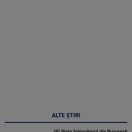
05 August
2026
MAI
MULTE
DETALII
50:27
ALTE ȘTIRI
(P) Piața fotovoltaică din București