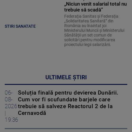
„Niciun venit salarial total nu
trebuie să scadă”
Federaţia Sanitas şi Federaţia
„Solidaritatea Sanitară” din
România au înaintat joi
STIRI SANATATE
Ministerului Muncii şi Ministerului
Sănătăţii un set comun de
solicitări pentru modificarea
proiectului legii salarizării.
ULTIMELE ȘTIRI
06-
Soluția finală pentru devierea Dunării.
08-
Cum vor fi scufundate barjele care
2026
trebuie să salveze Reactorul 2 de la
|
Cernavodă
19:36