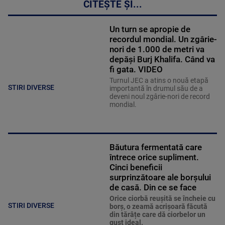
CITEȘTE ȘI...
Un turn se apropie de
recordul mondial. Un zgârie-
nori de 1.000 de metri va
depăși Burj Khalifa. Când va
fi gata. VIDEO
Turnul JEC a atins o nouă etapă
STIRI DIVERSE
importantă în drumul său de a
deveni noul zgârie-nori de record
mondial.
Băutura fermentată care
întrece orice supliment.
Cinci beneficii
surprinzătoare ale borșului
de casă. Din ce se face
Orice ciorbă reușită se încheie cu
STIRI DIVERSE
borș, o zeamă acrișoară făcută
din tărâțe care dă ciorbelor un
gust ideal.