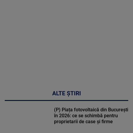
MAI
MULTE
DETALII
53:57
ALTE ȘTIRI
(P) Piața fotovoltaică din București
în 2026: ce se schimbă pentru
proprietarii de case și firme