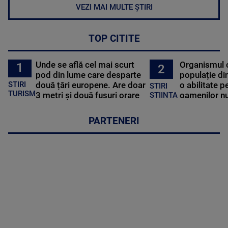
VEZI MAI MULTE ȘTIRI
TOP CITITE
Unde se află cel mai scurt
Organismul 
1
2
pod din lume care desparte
populație di
STIRI
două țări europene. Are doar
o abilitate p
STIRI
TURISM
3 metri și două fusuri orare
oamenilor nu
STIINTA
PARTENERI