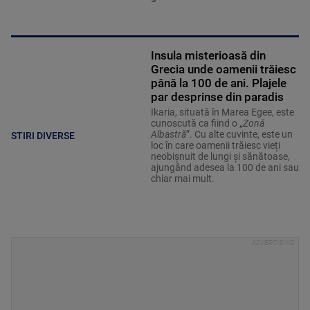
Insula misterioasă din
Grecia unde oamenii trăiesc
până la 100 de ani. Plajele
par desprinse din paradis
Ikaria, situată în Marea Egee, este
cunoscută ca fiind o „
Zonă
Albastră
”. Cu alte cuvinte, este un
STIRI DIVERSE
loc în care oamenii trăiesc vieți
neobișnuit de lungi și sănătoase,
ajungând adesea la 100 de ani sau
chiar mai mult.