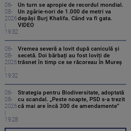
06-
Un turn se apropie de recordul mondial.
08-
Un zgârie-nori de 1.000 de metri va
2026
depăși Burj Khalifa. Când va fi gata.
|
VIDEO
19:32
06-
Vremea severă a lovit după caniculă și
08-
secetă. Doi bărbați au fost loviți de
2026
trăsnet în timp ce se răcoreau în Mureș
|
19:32
06-
Strategia pentru Biodiversitate, adoptată
08-
cu scandal. „Peste noapte, PSD s-a trezit
2026
că mai are încă 300 de amendamente”
|
19:28