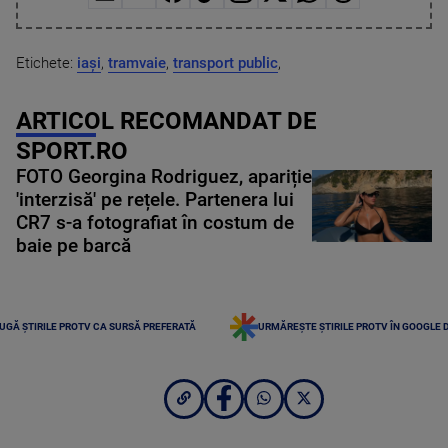
Etichete:
iași
,
tramvaie
,
transport public
,
ARTICOL RECOMANDAT DE
SPORT.RO
FOTO Georgina Rodriguez, apariție
'interzisă' pe rețele. Partenera lui
CR7 s-a fotografiat în costum de
baie pe barcă
UGĂ ȘTIRILE PROTV CA SURSĂ PREFERATĂ
URMĂREȘTE ȘTIRILE PROTV ÎN GOOGLE 