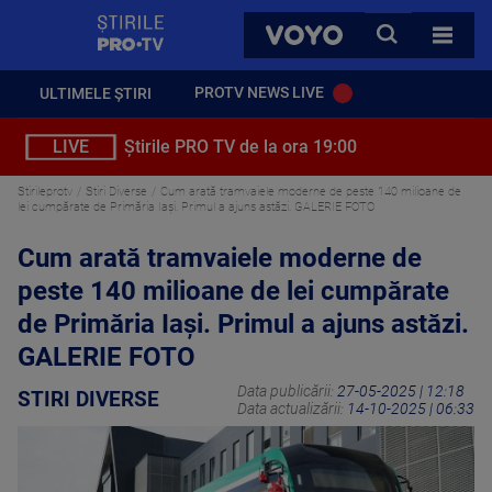
StirilePROTV
CAUTA
VOYO
TOATE 
PROTV NEWS LIVE
ULTIMELE ȘTIRI
LIVE
Știrile PRO TV de la ora 19:00
Stirileprotv
Stiri Diverse
Cum arată tramvaiele moderne de peste 140 milioane de
lei cumpărate de Primăria Iași. Primul a ajuns astăzi. GALERIE FOTO
Cum arată tramvaiele moderne de
peste 140 milioane de lei cumpărate
de Primăria Iași. Primul a ajuns astăzi.
GALERIE FOTO
Data publicării:
27-05-2025 | 12:18
STIRI DIVERSE
Data actualizării:
14-10-2025 | 06:33