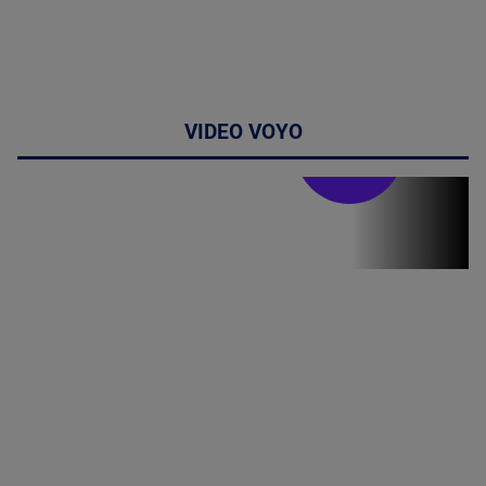
VIDEO VOYO
Stirile PRO TV
Stirile PRO
TV # 17.00 -
06 August
2026