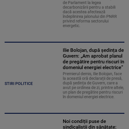
de Parlament la legea
decarbonizării pentru a stabili
dacă acestea afectează
îndeplinirea jalonului din PNRR
privind reforma sectorului
energetic.
Ilie Bolojan, după ședința de
Guvern: „Am aprobat planul
de pregătire pentru riscuri în
domeniul energiei electrice”
Premierul demis, Ilie Bolojan, face
la această oră declarații de presă,
după ședința de Guvern, care a
STIRI POLITICE
avut pe ordinea de zi, printre altele,
un plan de pregătire pentru riscuri
în domeniul energiei electrice.
Noi condiții puse de
sindicaliștii din sănătate: