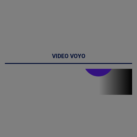
VIDEO VOYO
Stirile PRO TV
Stirile PRO
TV # 19.00 -