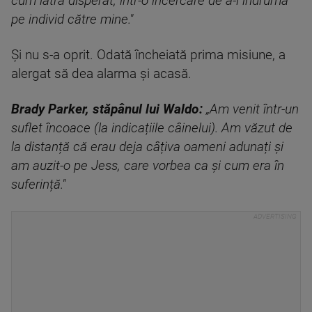
cum lătra disperat, într-o încercare de a-l îndruma
pe individ către mine."
Și nu s-a oprit. Odată încheiată prima misiune, a
alergat să dea alarma și acasă.
Brady Parker, stăpânul lui Waldo:
„Am venit într-un
suflet încoace (la indicațiile câinelui). Am văzut de
la distanță că erau deja câțiva oameni adunați și
am auzit-o pe Jess, care vorbea ca și cum era în
suferință."