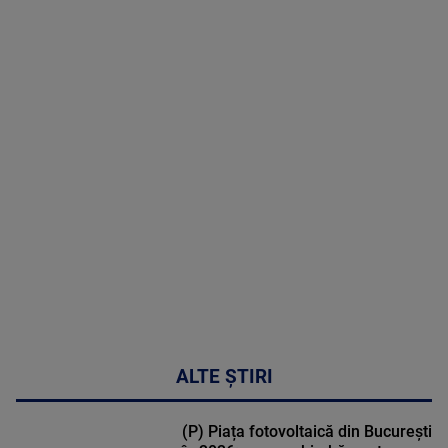
07 August
2026
MAI
MULTE
DETALII
48:24
ALTE ȘTIRI
(P) Piața fotovoltaică din București