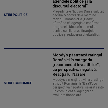
agendele politice şi la
discursul electoral”
Președintele Nicușor Dan a salutat
STIRI POLITICE
decizia Moody’s de a menține
ratingul României la „Baa3”,
afirmând că agenția a confirmat
progresele făcute în ultimul an
pentru echilibrarea finanțelor
publice și reducerea cheltuielilor.
Moody’s păstrează ratingul
României în categoria
„recomandat investiţiilor”,
cu perspectiva negativă.
Reacția lui Nazare
Moody's a menţinut, vineri, ratingul
STIRI ECONOMICE
atribuit României la "Baa3", cu
perspectivă negativă, se arată într-
un comunicat al agenţiei de
evaluare financiară.