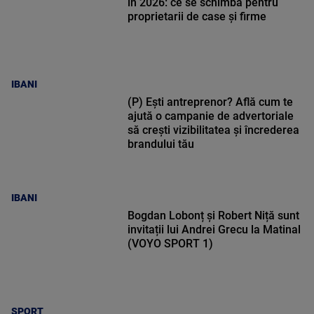
în 2026: ce se schimbă pentru
proprietarii de case și firme
IBANI
(P) Ești antreprenor? Află cum te
ajută o campanie de advertoriale
să crești vizibilitatea și încrederea
brandului tău
IBANI
Bogdan Lobonț și Robert Niță sunt
invitații lui Andrei Grecu la Matinal
(VOYO SPORT 1)
SPORT