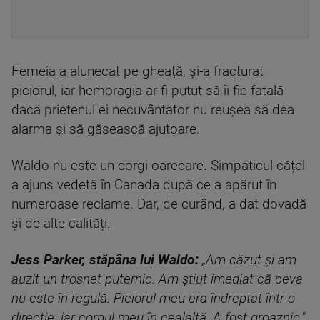
Femeia a alunecat pe gheață, și-a fracturat
piciorul, iar hemoragia ar fi putut să îi fie fatală
dacă prietenul ei necuvântător nu reușea să dea
alarma și să găsească ajutoare.
Waldo nu este un corgi oarecare. Simpaticul cățel
a ajuns vedetă în Canada după ce a apărut în
numeroase reclame. Dar, de curând, a dat dovadă
și de alte calități.
Jess Parker, stăpâna lui Waldo:
„Am căzut și am
auzit un trosnet puternic. Am știut imediat că ceva
nu este în regulă. Piciorul meu era îndreptat într-o
direcție, iar corpul meu în cealaltă. A fost groaznic."