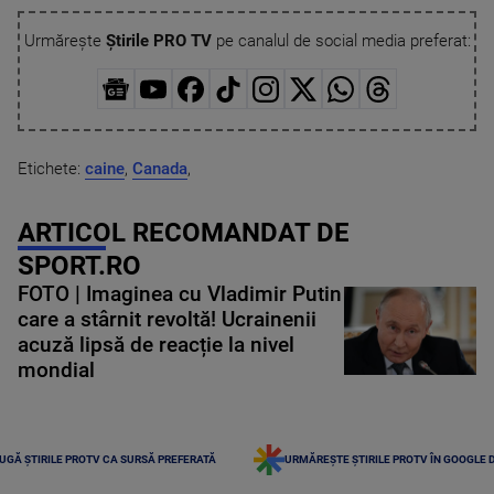
Urmărește
Știrile PRO TV
pe canalul de social media preferat:
Etichete:
caine
,
Canada
,
ARTICOL RECOMANDAT DE
SPORT.RO
FOTO | Imaginea cu Vladimir Putin
care a stârnit revoltă! Ucrainenii
acuză lipsă de reacție la nivel
mondial
UGĂ ȘTIRILE PROTV CA SURSĂ PREFERATĂ
URMĂREȘTE ȘTIRILE PROTV ÎN GOOGLE 