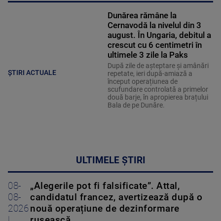
Dunărea rămâne la
Cernavodă la nivelul din 3
august. În Ungaria, debitul a
crescut cu 6 centimetri în
ultimele 3 zile la Paks
După zile de așteptare și amânări
ȘTIRI ACTUALE
repetate, ieri după-amiază a
început operațiunea de
scufundare controlată a primelor
două barje, în apropierea brațului
Bala de pe Dunăre.
ULTIMELE ȘTIRI
08-
„Alegerile pot fi falsificate”. Attal,
08-
candidatul francez, avertizează după o
2026
nouă operațiune de dezinformare
|
rusească