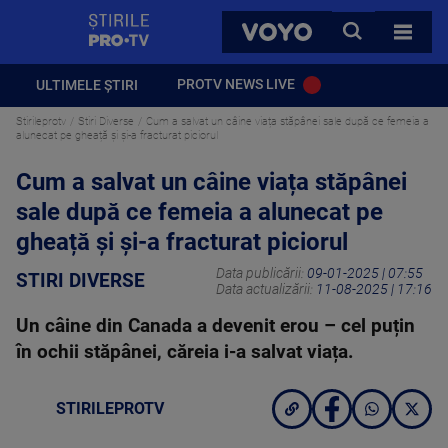
StirilePROTV
CAUTA
VOYO
TOATE 
PROTV NEWS LIVE
ULTIMELE ȘTIRI
Stirileprotv
Stiri Diverse
Cum a salvat un câine viața stăpânei sale după ce femeia a
alunecat pe gheață și și-a fracturat piciorul
Cum a salvat un câine viața stăpânei
sale după ce femeia a alunecat pe
gheață și și-a fracturat piciorul
Data publicării:
09-01-2025 | 07:55
STIRI DIVERSE
Data actualizării:
11-08-2025 | 17:16
Un câine din Canada a devenit erou – cel puțin
în ochii stăpânei, căreia i-a salvat viața.
STIRILEPROTV