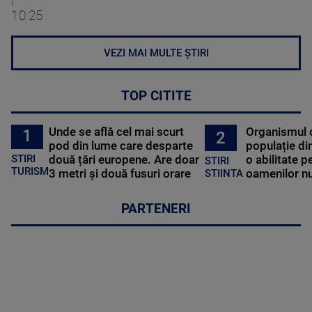
|
10:25
VEZI MAI MULTE ȘTIRI
TOP CITITE
Unde se află cel mai scurt
Organismul 
1
2
pod din lume care desparte
populație di
STIRI
două țări europene. Are doar
o abilitate p
STIRI
TURISM
3 metri și două fusuri orare
oamenilor nu
STIINTA
PARTENERI