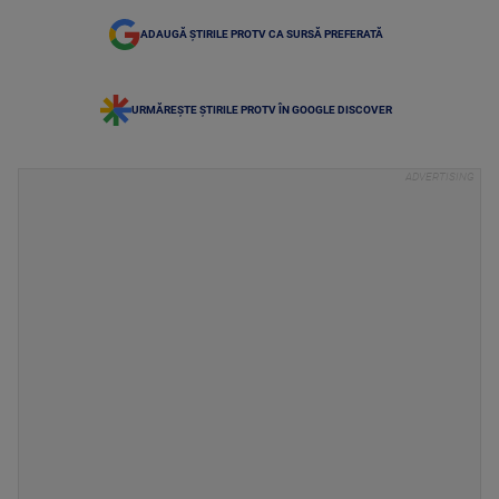
ADAUGĂ ȘTIRILE PROTV CA SURSĂ PREFERATĂ
URMĂREȘTE ȘTIRILE PROTV ÎN GOOGLE DISCOVER