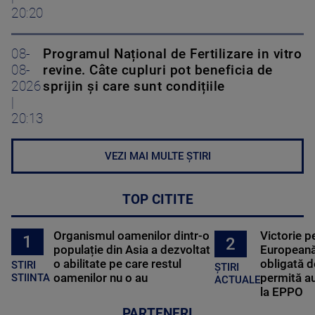
20:20
08-
Programul Național de Fertilizare in vitro
08-
revine. Câte cupluri pot beneficia de
2026
sprijin și care sunt condițiile
|
20:13
VEZI MAI MULTE ȘTIRI
TOP CITITE
Organismul oamenilor dintr-o
Victorie p
1
2
populație din Asia a dezvoltat
Europeană
o abilitate pe care restul
obligată d
STIRI
ȘTIRI
oamenilor nu o au
permită au
STIINTA
ACTUALE
la EPPO
PARTENERI