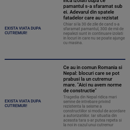
inca izolati dupa ce
pamantul s-a sfaramat sub
ei. Adevarul din spatele
fatadelor care au rezistat
Chiar si la 30 de zile de cand s-a
EXISTA VIATA DUPA
sfaramat pamantul, 300 de mii de
CUTREMUR!
nepalezi sunt in continuare izolati
in locuri in care nu se poate ajunge
cu masina.
Ce au in comun Romania si
Nepal: blocuri care se pot
prabusi la un cutremur
mare. "Aici nu avem norme
de constructie"
Tragedia din Nepal ridica mari
EXISTA VIATA DUPA
semne de intrebare privind
CUTREMUR!
rezistenta la seisme a
constructiilor si modul de acordare
a autorizatiilor. Iar situatia din
aceasta tara s-ar putea repeta si
la noi in cazul unui cutremur