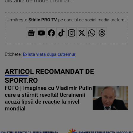
distanta de modelul chilian.
Urmărește
Știrile PRO TV
pe canalul de social media preferat:
Etichete:
Exista viata dupa cutremur
,
ARTICOL RECOMANDAT DE
SPORT.RO
FOTO | Imaginea cu Vladimir Putin
care a stârnit revoltă! Ucrainenii
acuză lipsă de reacție la nivel
mondial
UGĂ ȘTIRILE PROTV CA SURSĂ PREFERATĂ
URMĂREȘTE ȘTIRILE PROTV ÎN GOOGLE 