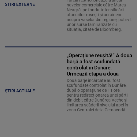
Turcia restricționează traficul
STIRI EXTERNE
navelor comerciale către Marea
Neagră, pe fondul intensificării
atacurilor rusești și ucrainene
asupra vaselor din regiune, potrivit
unor surse familiarizate cu
situația, citate de Bloomberg.
„Operațiune reușită!” A doua
barjă a fost scufundată
controlat în Dunăre.
Urmează etapa a doua
Două barje încărcate au fost
scufundate controlat în Dunăre,
după o operațiune de 11 ore,
ȘTIRI ACTUALE
pentru redirecționarea unei părți
din debit către Dunărea Veche și
limitarea scăderii nivelului apei în
zona Centralei de la Cernavodă.