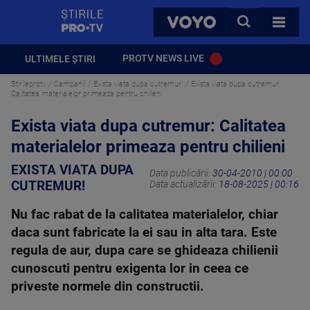
StirilePROTV
CAUTA
VOYO
TOATE 
PROTV NEWS LIVE
ULTIMELE ȘTIRI
Stirileprotv
Campanii
Exista viata dupa cutremur!
Exista viata dupa cutremur:
Calitatea materialelor primeaza pentru chilieni
Exista viata dupa cutremur: Calitatea
materialelor primeaza pentru chilieni
EXISTA VIATA DUPA
Data publicării:
30-04-2010 | 00:00
CUTREMUR!
Data actualizării:
18-08-2025 | 00:16
Nu fac rabat de la calitatea materialelor, chiar
daca sunt fabricate la ei sau in alta tara. Este
regula de aur, dupa care se ghideaza chilienii
cunoscuti pentru exigenta lor in ceea ce
priveste normele din constructii.