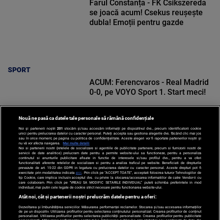
Farul Constanța - FK Csikszereda
se joacă acum! Csekus reușește
dubla! Emoții pentru gazde
SPORT
ACUM: Ferencvaros - Real Madrid
0-0, pe VOYO Sport 1. Start meci!
Nouă ne pasă ca datele tale personale să rămână confidențiale
Noi și partenerii noștri
201
stocăm și/sau accesăm informații pe dispozitivul dvs., precum identificatorii cookie
unici pentru prelucrarea datelor cu caracter personal. Puteți accepta sau gestiona alegerile dvs. făcând clic mai jos
sau în orice moment, pe pagina cu politica de confidențialitate. Aceste alegeri vor fi raportate partenerilor noștri și
nu vă vor afecta navigarea.
Mai multe detalii
SPORT
Noi si partenerii nostri (retelele de socializare si agentiile de publicitate partenere, precum si furnizorii nostri de
servicii de date analitice) prelucram date pentru a permite website-ului sa functioneze, pentru a personaliza
continutul si anunturile publicitare afisate in functie de interesele si/sau profilul dvs., pentru a va oferi
functionalitati aferente retelelor de socializare si pentru a analiza traficul pe website. Beneficiati de drepturile
prevazute de art. 15-22 din GDPR in legatura cu prelucrarea datelor cu caracter personal. Aceste drepturi pot fi
exercitate prin modalitatea indicata
aici
. Prin click pe “ACCEPT TOATE”, acceptati folosirea tuturor Tehnologiilor de
tip Cookie, care implica inclusiv acceptul dvs. cu privire la stocarea/accesarea informatiilor de catre Vendor-ii cu
care colaboram. Prin click pe “VREAU SA MODIFIC SETARILE INDIVIDUAL” puteti schimba preferintele in mod
individual, mai putin cele legate de cookie strict necesare pentru functionarea website-ului.
Atât noi, cât și partenerii noștri prelucrăm datele pentru a oferi:
Dezvoltarea și îmbunătățirea serviciilor. Măsurarea performanței reclamelor. Stocarea și/sau accesarea informațiilor
de pe un dispozitiv. Utilizarea profilurilor pentru selectarea conținutului personalizat. Crearea profilurilor de conținut
personalizat. Utilizarea profilurilor pentru selectarea publicității personalizate. Crearea profilurilor pentru publicitate