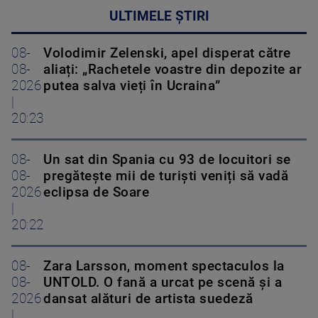
ULTIMELE ȘTIRI
08-
Volodimir Zelenski, apel disperat către
08-
aliați: „Rachetele voastre din depozite ar
2026
putea salva vieți în Ucraina”
|
20:23
08-
Un sat din Spania cu 93 de locuitori se
08-
pregătește mii de turiști veniți să vadă
2026
eclipsa de Soare
|
20:22
08-
Zara Larsson, moment spectaculos la
08-
UNTOLD. O fană a urcat pe scenă și a
2026
dansat alături de artista suedeză
|