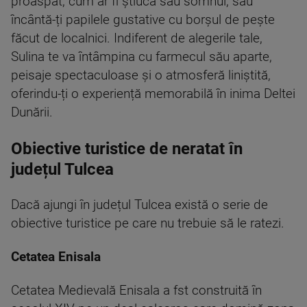
proaspăt, cum ar fi știuca sau somnul, sau
încântă-ți papilele gustative cu borșul de pește
făcut de localnici. Indiferent de alegerile tale,
Sulina te va întâmpina cu farmecul său aparte,
peisaje spectaculoase și o atmosferă liniștită,
oferindu-ți o experiență memorabilă în inima Deltei
Dunării.
Obiective turistice de neratat în
județul Tulcea
Dacă ajungi în județul Tulcea există o serie de
obiective turistice pe care nu trebuie să le ratezi.
Cetatea Enisala
Cetatea Medievală Enisala a fst construită în