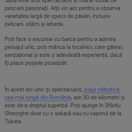
Satul este unul spectaculos și foarte vizitat de
pescarii pasionați. Alții vin aici pentru a observa
varietatea largă de specii de păsări, inclusiv
pelicani, stârci și lebede.
Poți face o excursie cu barca pentru a admira
peisajul unic, poți mânca la localnici, care gătesc
senzațional și este o adevărată experiență, dacă
îți place peștele proaspăt.
În acest loc unic și spectaculos,
plaja sălbatică,
cea mai lungă din România
, are 30 de kilometri și
este de-a dreptul superbă. Poți ajunge în Sfântu
Gheorghe doar cu o șalupă sau cu vaporul de la
Tulcea.