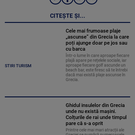
CITEȘTE ȘI...
Cele mai frumoase plaje
„ascunse” din Grecia la care
poți ajunge doar pe jos sau
cu barca
Într-o lume în care aproape fiecare
plajă apare pe rețelele sociale, iar
aproape fiecare golf ascunde un
STIRI TURISM
beach bar, este firesc să te întrebi
dacă mai există plaje ascunse în
Grecia.
Ghidul insulelor din Grecia
unde nu există mașini.
Colțurile de rai unde timpul
pare că s-a oprit
Printre cele mai mari atracții ale
Greciei se numără numeroasele