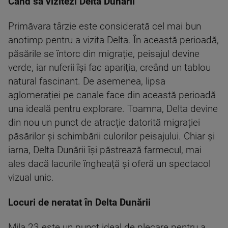
Când să vizitezi Delta Dunării
Primăvara târzie este considerată cel mai bun
anotimp pentru a vizita Delta. În această perioadă,
păsările se întorc din migrație, peisajul devine
verde, iar nuferii își fac apariția, creând un tablou
natural fascinant. De asemenea, lipsa
aglomerației pe canale face din această perioadă
una ideală pentru explorare. Toamna, Delta devine
din nou un punct de atracție datorită migrației
păsărilor și schimbării culorilor peisajului. Chiar și
iarna, Delta Dunării își păstrează farmecul, mai
ales dacă lacurile îngheață și oferă un spectacol
vizual unic.
Locuri de neratat în Delta Dunării
Mila 23 este un punct ideal de plecare pentru a