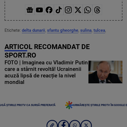
Etichete:
delta dunarii
,
sfantu gheorghe
,
sulina
,
tulcea
,
ARTICOL RECOMANDAT DE
SPORT.RO
FOTO | Imaginea cu Vladimir Putin
care a stârnit revoltă! Ucrainenii
acuză lipsă de reacție la nivel
mondial
UGĂ ȘTIRILE PROTV CA SURSĂ PREFERATĂ
URMĂREȘTE ȘTIRILE PROTV ÎN GOOGLE 