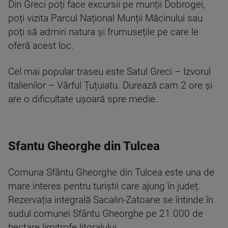
Din Greci poți face excursii pe munții Dobrogei,
poți vizita Parcul Național Munții Măcinului sau
poți să admiri natura și frumusețile pe care le
oferă acest loc.
Cel mai popular traseu este Satul Greci – Izvorul
Italienilor – Vârful Țuțuiatu. Durează cam 2 ore și
are o dificultate ușoară spre medie.
Sfantu Gheorghe din Tulcea
Comuna Sfântu Gheorghe din Tulcea este una de
mare interes pentru turiștii care ajung în județ.
Rezervația integrală Sacalin-Zatoane se întinde în
sudul comunei Sfântu Gheorghe pe 21.000 de
hectare limitrofe litoralului.