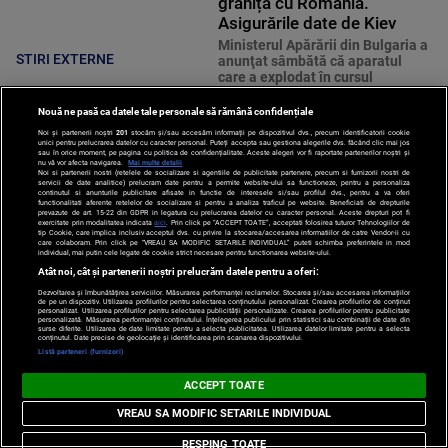
granița cu România.
Asigurările date de Kiev
Ministerul Apărării din Bulgaria a
STIRI EXTERNE
anunţat sâmbătă că aparatul
care a explodat în cursul
dimineţii în spaţiul aerian al ţării,
în apropiere de graniţa cu
Nouă ne pasă ca datele tale personale să rămână confidențiale
România şi de gazoductul
Noi și partenerii noștri
201
stocăm și/sau accesăm informații pe dispozitivul dvs., precum identificatorii cookie
transbalcanic, era probabil o
unici pentru prelucrarea datelor cu caracter personal. Puteți accepta sau gestiona alegerile dvs. făcând clic mai jos
sau în orice moment, pe pagina cu politica de confidențialitate. Aceste alegeri vor fi raportate partenerilor noștri și
dronă momeală ucraineană de tip
nu vă vor afecta navigarea.
Mai multe detalii
Maya.
Noi si partenerii nostri (retelele de socializare si agentiile de publicitate partenere, precum si furnizorii nostri de
servicii de date analitice) prelucram date pentru a permite website-ului sa functioneze, pentru a personaliza
continutul si anunturile publicitare afisate in functie de interesele si/sau profilul dvs., pentru a va oferi
functionalitati aferente retelelor de socializare si pentru a analiza traficul pe website. Beneficiati de drepturile
prevazute de art. 15-22 din GDPR in legatura cu prelucrarea datelor cu caracter personal. Aceste drepturi pot fi
exercitate prin modalitatea indicata
aici
. Prin click pe “ACCEPT TOATE”, acceptati folosirea tuturor Tehnologiilor de
tip Cookie, care implica inclusiv acceptul dvs. cu privire la stocarea/accesarea informatiilor de catre Vendor-ii cu
care colaboram. Prin click pe “VREAU SA MODIFIC SETARILE INDIVIDUAL” puteti schimba preferintele in mod
individual, mai putin cele legate de cookie strict necesare pentru functionarea website-ului.
Finanțele României se
Atât noi, cât și partenerii noștri prelucrăm datele pentru a oferi:
pregătesc pentru cel de-al
Dezvoltarea și îmbunătățirea serviciilor. Măsurarea performanței reclamelor. Stocarea și/sau accesarea informațiilor
treilea test. Standard &
de pe un dispozitiv. Utilizarea profilurilor pentru selectarea conținutului personalizat. Crearea profilurilor de conținut
personalizat. Utilizarea profilurilor pentru selectarea publicității personalizate. Crearea profilurilor pentru publicitate
Poor’s decide dacă scapăm
personalizată. Măsurarea performanței conținutului. Înțelegerea publicului prin statistici sau combinații de date din
surse diferite. Utilizarea de date limitate pentru a selecta publicitatea. Utilizarea datelor limitate pentru a selecta
de „junk”
conținutul. Date precise de geolocație și identificarea prin scanarea dispozitivului.
Listă parteneri (furnizori)
România a scapat din nou de
STIRI ECONOMICE
retrogradarea la categoria „junk”.
ACCEPT TOATE
Agenția Moody's, a reconfirmat
ratingul României, dar cu
VREAU SA MODIFIC SETARILE INDIVIDUAL
perspectivă negativă. Asta
înseamnă că țara noastră rămâne
RESPING TOATE