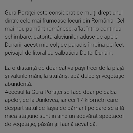
Gura Portiței este considerat de mulți drept unul
dintre cele mai frumoase locuri din România. Cel
mai nou pământ românesc, aflat într-o continuă
schimbare, datorită aluviunilor aduse de apele
Dunării, acest mic colț de paradis îmbină perfect
peisajul de litoral cu sălbăticia Deltei Dunării.
La o distanță de doar câțiva pași treci de la plajă
și valurile mării, la stufăriș, apă dulce și vegetație
abundentă.
Accesul la Gura Portiței se face doar pe calea
apelor, de la Jurilovca, iar cei 17 kilometri care
despart satul de fâșia de pământ pe care se află
mica stațiune sunt în sine un adevărat spectacol
de vegetație, păsări și faună acvatică.