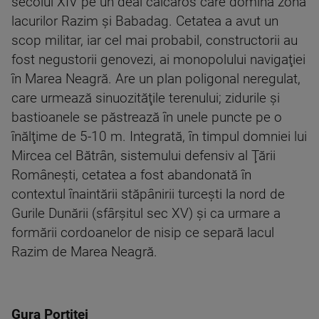
secolul XIV pe un deal calcaros care domină zona
lacurilor Razim și Babadag. Cetatea a avut un
scop militar, iar cel mai probabil, constructorii au
fost negustorii genovezi, ai monopolului navigaţiei
în Marea Neagră. Are un plan poligonal neregulat,
care urmează sinuozităţile terenului; zidurile şi
bastioanele se păstrează în unele puncte pe o
înălţime de 5-10 m. Integrată, în timpul domniei lui
Mircea cel Bătrân, sistemului defensiv al Ţării
Româneşti, cetatea a fost abandonată în
contextul înaintării stăpânirii turceşti la nord de
Gurile Dunării (sfârşitul sec XV) şi ca urmare a
formării cordoanelor de nisip ce separă lacul
Razim de Marea Neagră.
Gura Portiței