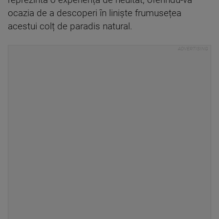
reprezintă o experiență de neuitat, oferindu-vă
ocazia de a descoperi în liniște frumusețea
acestui colț de paradis natural.