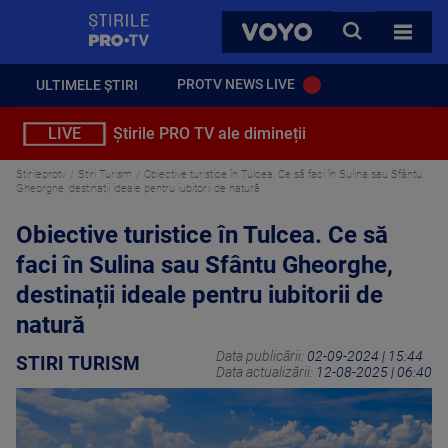
StirilePROTV
CAUTA
VOYO
TOATE 
PROTV NEWS LIVE
ULTIMELE ȘTIRI
LIVE
Știrile PRO TV ale dimineții
Stirileprotv
Stiri Turism
Obiective turistice în Tulcea. Ce să faci în Sulina sau Sfântu
Gheorghe, destinații ideale pentru iubitorii de natură
Obiective turistice în Tulcea. Ce să
faci în Sulina sau Sfântu Gheorghe,
destinații ideale pentru iubitorii de
natură
Data publicării:
02-09-2024 | 15:44
STIRI TURISM
Data actualizării:
12-08-2025 | 06:40