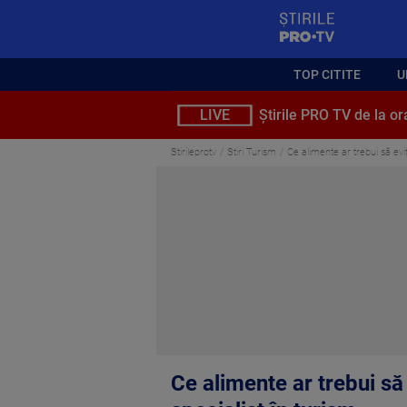
StirilePROTV
TOP CITITE
U
LIVE
Știrile PRO TV de la or
Stirileprotv
Stiri Turism
Ce alimente ar trebui să eviţi 
Ce alimente ar trebui să e