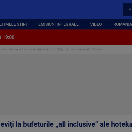
P
LTIMELE ȘTIRI
EMISIUNI INTEGRALE
VIDEO
ROMÂNIA,
a 19:00
la bufeturile „all inclusive” ale hotelurilor. Sfaturile unui specialist în turism
viţi la bufeturile „all inclusive” ale hotelur