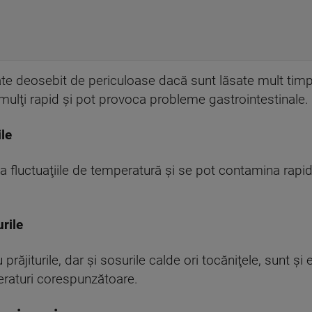
te deosebit de periculoase dacă sunt lăsate mult timp
nmulţi rapid şi pot provoca probleme gastrointestinale.
ile
a fluctuaţiile de temperatură şi se pot contamina rapi
rile
răjiturile, dar şi sosurile calde ori tocăniţele, sunt şi
eraturi corespunzătoare.