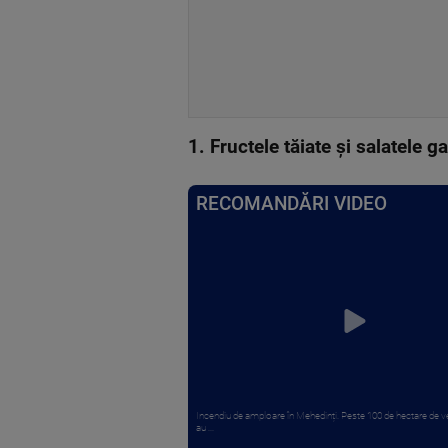
1. Fructele tăiate şi salatele g
RECOMANDĂRI VIDEO
Incendiu de amploare în Mehedinți. Peste 100 de hectare de v
au ...