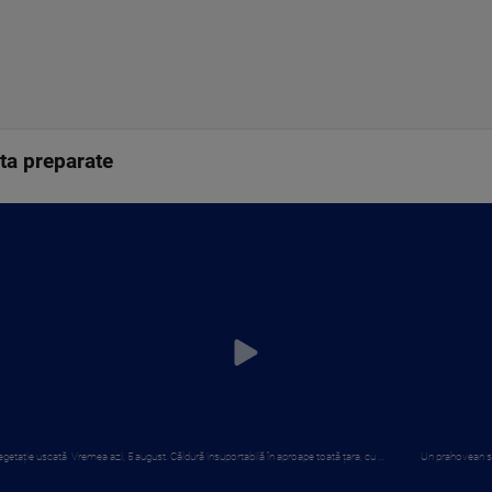
ata preparate
egetație uscată
Vremea azi, 5 august. Căldură insuportabilă în aproape toată țara, cu ...
Un prahovean s-a