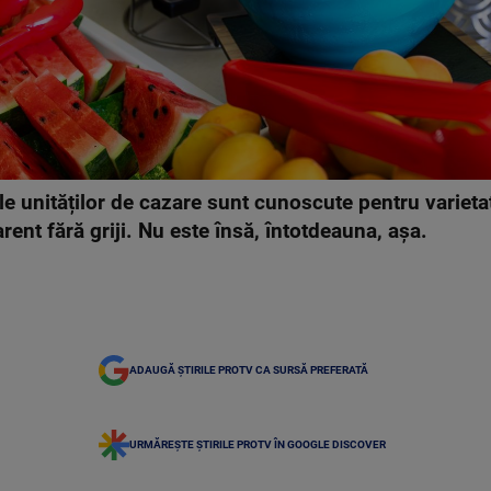
 ale unităților de cazare sunt cunoscute pentru variet
arent fără griji. Nu este însă, întotdeauna, așa.
ADAUGĂ ȘTIRILE PROTV CA SURSĂ PREFERATĂ
URMĂREȘTE ȘTIRILE PROTV ÎN GOOGLE DISCOVER