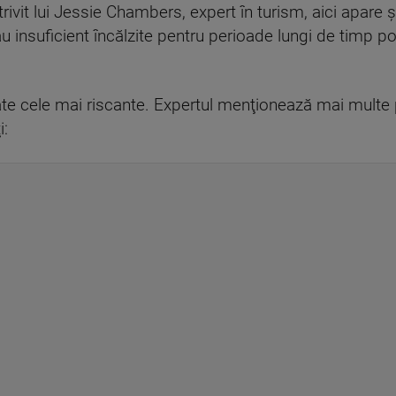
trivit lui Jessie Chambers, expert în turism, aici apare
au insuficient încălzite pentru perioade lungi de timp 
te cele mai riscante. Expertul menţionează mai multe p
i: