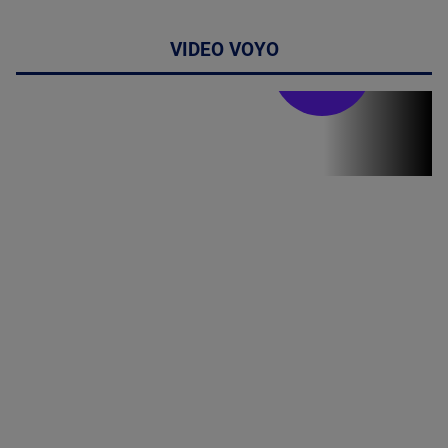
VIDEO VOYO
Stirile PRO TV
Stirile PRO
TV # 19.00 -
07 August
2026
MAI
MULTE