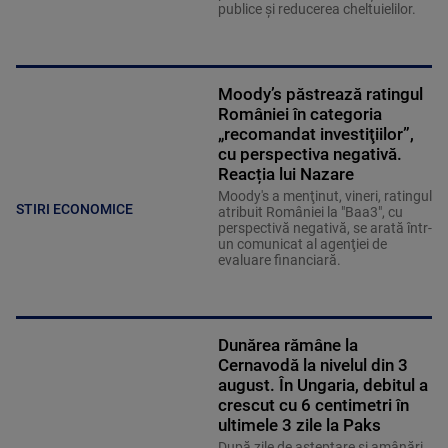
publice și reducerea cheltuielilor.
Moody’s păstrează ratingul
României în categoria
„recomandat investiţiilor”,
cu perspectiva negativă.
Reacția lui Nazare
Moody's a menţinut, vineri, ratingul
STIRI ECONOMICE
atribuit României la "Baa3", cu
perspectivă negativă, se arată într-
un comunicat al agenţiei de
evaluare financiară.
Dunărea rămâne la
Cernavodă la nivelul din 3
august. În Ungaria, debitul a
crescut cu 6 centimetri în
ultimele 3 zile la Paks
După zile de așteptare și amânări