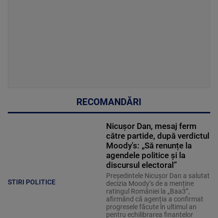
RECOMANDĂRI
Nicușor Dan, mesaj ferm
către partide, după verdictul
Moody's: „Să renunțe la
agendele politice şi la
discursul electoral”
Președintele Nicușor Dan a salutat
STIRI POLITICE
decizia Moody’s de a menține
ratingul României la „Baa3”,
afirmând că agenția a confirmat
progresele făcute în ultimul an
pentru echilibrarea finanțelor