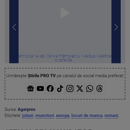
Incident bizar la Iași. Ce s-a întâmplat cu ”Malleus Maleficarum”,
Reac
o carte de ...
Urmărește
Știrile PRO TV
pe canalul de social media preferat:
Sursa:
Agerpres
Etichete:
joburi
,
muncitori
,
europa
,
locuri de munca
,
romani
,