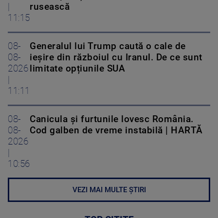
|
rusească
11:15
08-
Generalul lui Trump caută o cale de
08-
ieșire din războiul cu Iranul. De ce sunt
2026
limitate opțiunile SUA
|
11:11
08-
Canicula și furtunile lovesc România.
08-
Cod galben de vreme instabilă | HARTĂ
2026
|
10:56
VEZI MAI MULTE ȘTIRI