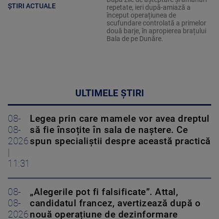
ȘTIRI ACTUALE
repetate, ieri după-amiază a
început operațiunea de
scufundare controlată a primelor
două barje, în apropierea brațului
Bala de pe Dunăre.
ULTIMELE ȘTIRI
08-
Legea prin care mamele vor avea dreptul
08-
să fie însoțite în sala de naștere. Ce
2026
spun specialiștii despre această practică
|
11:31
08-
„Alegerile pot fi falsificate”. Attal,
08-
candidatul francez, avertizează după o
2026
nouă operațiune de dezinformare