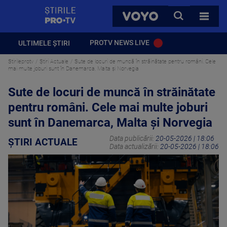
StirilePROTV
CAUTA
VOYO
TOATE 
PROTV NEWS LIVE
ULTIMELE ȘTIRI
Stirileprotv
Știri Actuale
Sute de locuri de muncă în străinătate pentru români. Cele
mai multe joburi sunt în Danemarca, Malta și Norvegia
Sute de locuri de muncă în străinătate
pentru români. Cele mai multe joburi
sunt în Danemarca, Malta și Norvegia
Data publicării:
20-05-2026 | 18:06
ȘTIRI ACTUALE
Data actualizării:
20-05-2026 | 18:06