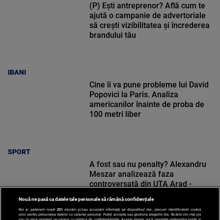
(P) Ești antreprenor? Află cum te
ajută o campanie de advertoriale
să crești vizibilitatea și încrederea
brandului tău
IBANI
Cine îi va pune probleme lui David
Popovici la Paris. Analiza
americanilor înainte de proba de
100 metri liber
SPORT
A fost sau nu penalty? Alexandru
Meszar analizează faza
controversată din UTA Arad -
Rapid: „Eu zic așa”
Nouă ne pasă ca datele tale personale să rămână confidențiale
Noi și partenerii noștri
201
stocăm și/sau accesăm informații pe dispozitivul dvs., precum identificatorii cookie
unici pentru prelucrarea datelor cu caracter personal. Puteți accepta sau gestiona alegerile dvs. făcând clic mai jos
sau în orice moment, pe pagina cu politica de confidențialitate. Aceste alegeri vor fi raportate partenerilor noștri și