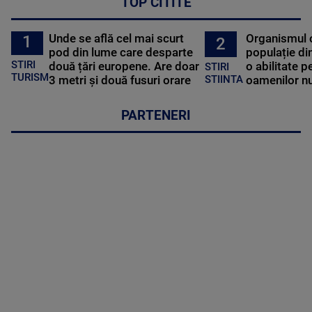
TOP CITITE
Unde se află cel mai scurt
Organismul 
1
2
pod din lume care desparte
populație di
STIRI
două țări europene. Are doar
o abilitate p
STIRI
TURISM
3 metri și două fusuri orare
oamenilor nu
STIINTA
PARTENERI