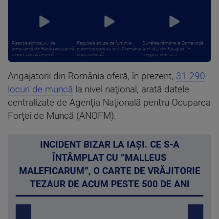
Reacția echipajului de
Pagubele aduse de furtunile
Dunărea rămâne la Cernavodă
ambulanță din Bacău acuzat că
puternice care au lovit România
la nivelul din 3 august. În
a oprit la piață în plină ...
după caniculă. ...
Ungaria, debitul a ...
Angajatorii din România oferă, în prezent,
31.290
locuri de muncă
la nivel naţional, arată datele
centralizate de Agenţia Naţională pentru Ocuparea
Forţei de Muncă (ANOFM).
INCIDENT BIZAR LA IAȘI. CE S-A
ÎNTÂMPLAT CU ”MALLEUS
MALEFICARUM”, O CARTE DE VRĂJITORIE
TEZAUR DE ACUM PESTE 500 DE ANI