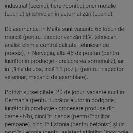
industrial (ucenic), fierar/confecţioner metalic
(ucenic) şi tehnician în automatizări (ucenic).
De asemenea, în Malta sunt vacante 65 locuri de
muncă (pentru: director vânzări ELV; tehnician;
analist chimie control calitate; tehnician de
proces), în Norvegia, alte 45 de posturi (pentru
lucrător în producţie - prelucrarea somonului), iar
în Ţările de Jos, încă 11 poziţii (pentru: inspector
veterinar; mecanic de asamblare).
Potrivit sursei citate, 20 de joburi vacante sunt în
Germania (pentru: lucrător ajutor in podgorie;
lucrător în producţie - procesare produse din
carne - f/b), cinci în Irlanda (pentru îngrijitor
persoane), cinci în Estonia (pentru betonist) şi un
post în Letonia (pentru asistent ştiinţific Oncologie