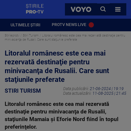
StirilePROTV
CAUTA
VOYO
TOATE 
PROTV NEWS LIVE
ULTIMELE ȘTIRI
Stirileprotv
Stiri Turism
Litoralul românesc este cea mai rezervată destinaţie pentru
minivacanţa de Rusalii. Care sunt staţiunile preferate
Litoralul românesc este cea mai
rezervată destinaţie pentru
minivacanţa de Rusalii. Care sunt
staţiunile preferate
Data publicării:
21-06-2024 | 19:19
STIRI TURISM
Data actualizării:
11-08-2025 | 21:45
Litoralul românesc este cea mai rezervată
destinaţie pentru minivacanţa de Rusalii,
staţiunile Mamaia şi Eforie Nord fiind în topul
preferinţelor.