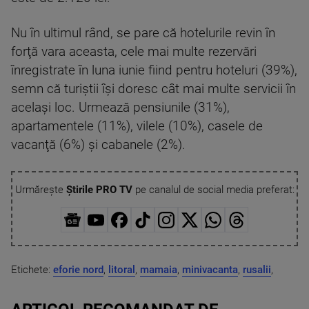
Nu în ultimul rând, se pare că hotelurile revin în
forţă vara aceasta, cele mai multe rezervări
înregistrate în luna iunie fiind pentru hoteluri (39%),
semn că turiştii îşi doresc cât mai multe servicii în
acelaşi loc. Urmează pensiunile (31%),
apartamentele (11%), vilele (10%), casele de
vacanţă (6%) şi cabanele (2%).
Urmărește
Știrile PRO TV
pe canalul de social media preferat:
Etichete:
eforie nord
,
litoral
,
mamaia
,
minivacanta
,
rusalii
,