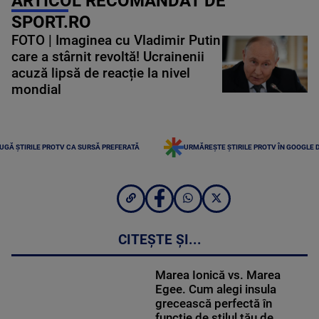
ARTICOL RECOMANDAT DE
SPORT.RO
FOTO | Imaginea cu Vladimir Putin
care a stârnit revoltă! Ucrainenii
acuză lipsă de reacție la nivel
mondial
UGĂ ȘTIRILE PROTV CA SURSĂ PREFERATĂ
URMĂREȘTE ȘTIRILE PROTV ÎN GOOGLE 
CITEȘTE ȘI...
Marea Ionică vs. Marea
Egee. Cum alegi insula
grecească perfectă în
funcție de stilul tău de