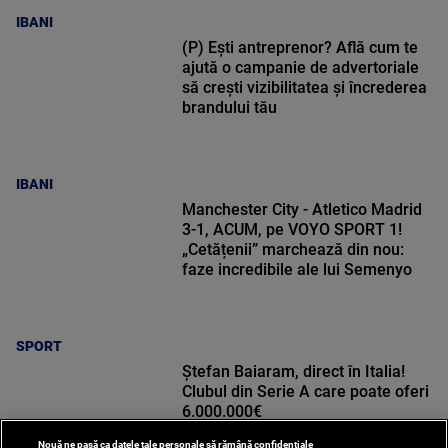
IBANI
(P) Ești antreprenor? Află cum te
ajută o campanie de advertoriale
să crești vizibilitatea și încrederea
brandului tău
IBANI
Manchester City - Atletico Madrid
3-1, ACUM, pe VOYO SPORT 1!
„Cetățenii” marchează din nou:
faze incredibile ale lui Semenyo
SPORT
Ștefan Baiaram, direct în Italia!
Clubul din Serie A care poate oferi
6.000.000€
Nouă ne pasă ca datele tale personale să rămână confidențiale