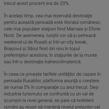
trecut acest procent era de 20%.
În acelaşi timp, cea mai rezervată destinaţie
pentru această perioadă este litoralul românesc,
cele mai populare staţiuni fiind Mamaia şi Eforie
Nord. De asemenea, turiştii vor să-şi petreacă
weekend-ul de Rusalii şi într-un city break,
Braşovul şi Sibiul fiind din nou în topul
preferinţelor acestora, în staţiunile de la munte
sau într-o destinaţie balneoclimaterică.
În ceea ce priveşte tarifele unităţilor de cazare în
perioada Rusaliilor, platforma anunţă o creştere
de numai 5% în comparaţie cu anul trecut. Deşi
industria turismului se confruntă cu un val de
scumpiri la nivel general, se pare că hotelierii
români au reuşit să menţină nivelul preţurilor cel