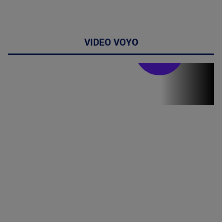
VIDEO VOYO
Stirile PRO TV
Stirile PRO
TV # 07.00 -
09 August
2026
MAI