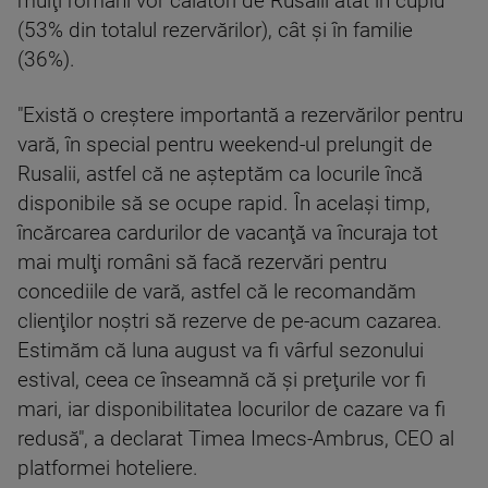
mulţi români vor călători de Rusalii atât în cuplu
(53% din totalul rezervărilor), cât şi în familie
(36%).
"Există o creştere importantă a rezervărilor pentru
vară, în special pentru weekend-ul prelungit de
Rusalii, astfel că ne aşteptăm ca locurile încă
disponibile să se ocupe rapid. În acelaşi timp,
încărcarea cardurilor de vacanţă va încuraja tot
mai mulţi români să facă rezervări pentru
concediile de vară, astfel că le recomandăm
clienţilor noştri să rezerve de pe-acum cazarea.
Estimăm că luna august va fi vârful sezonului
estival, ceea ce înseamnă că şi preţurile vor fi
mari, iar disponibilitatea locurilor de cazare va fi
redusă", a declarat Timea Imecs-Ambrus, CEO al
platformei hoteliere.