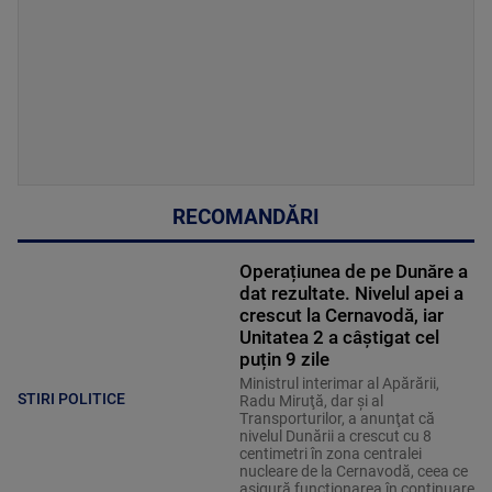
RECOMANDĂRI
Operațiunea de pe Dunăre a
dat rezultate. Nivelul apei a
crescut la Cernavodă, iar
Unitatea 2 a câștigat cel
puțin 9 zile
Ministrul interimar al Apărării,
STIRI POLITICE
Radu Miruţă, dar şi al
Transporturilor, a anunţat că
nivelul Dunării a crescut cu 8
centimetri în zona centralei
nucleare de la Cernavodă, ceea ce
asigură funcţionarea în continuare