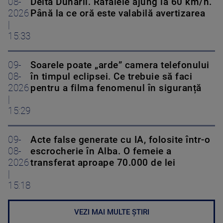
08-
Delta Dunării. Rafalele ajung la 60 km/h.
2026
Până la ce oră este valabilă avertizarea
|
15:33
09-
Soarele poate „arde” camera telefonului
08-
în timpul eclipsei. Ce trebuie să faci
2026
pentru a filma fenomenul în siguranță
|
15:29
09-
Acte false generate cu IA, folosite într-o
08-
escrocherie în Alba. O femeie a
2026
transferat aproape 70.000 de lei
|
15:18
VEZI MAI MULTE ȘTIRI