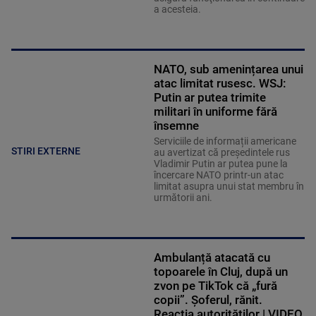
a acesteia.
NATO, sub amenințarea unui
atac limitat rusesc. WSJ:
Putin ar putea trimite
militari în uniforme fără
însemne
Serviciile de informații americane
STIRI EXTERNE
au avertizat că președintele rus
Vladimir Putin ar putea pune la
încercare NATO printr-un atac
limitat asupra unui stat membru în
următorii ani.
Ambulanță atacată cu
topoarele în Cluj, după un
zvon pe TikTok că „fură
copii”. Șoferul, rănit.
Reacția autorităților | VIDEO