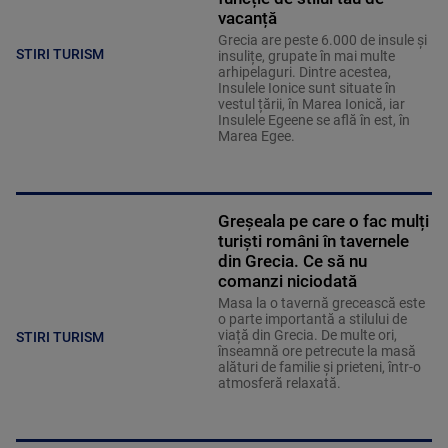
vacanță
Grecia are peste 6.000 de insule și
STIRI TURISM
insulițe, grupate în mai multe
arhipelaguri. Dintre acestea,
Insulele Ionice sunt situate în
vestul țării, în Marea Ionică, iar
Insulele Egeene se află în est, în
Marea Egee.
Greșeala pe care o fac mulți
turiști români în tavernele
din Grecia. Ce să nu
comanzi niciodată
Masa la o tavernă grecească este
o parte importantă a stilului de
viață din Grecia. De multe ori,
STIRI TURISM
înseamnă ore petrecute la masă
alături de familie și prieteni, într-o
atmosferă relaxată.