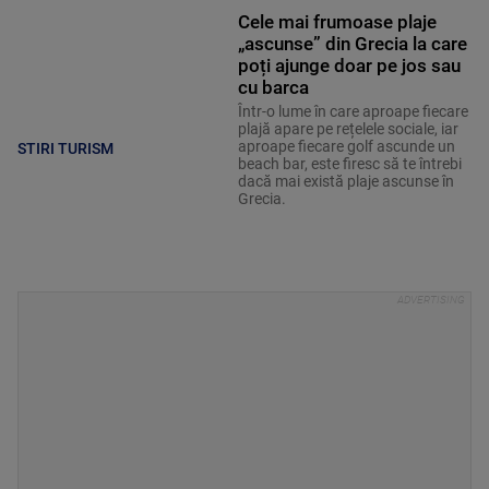
Cele mai frumoase plaje
„ascunse” din Grecia la care
poți ajunge doar pe jos sau
cu barca
Într-o lume în care aproape fiecare
plajă apare pe rețelele sociale, iar
aproape fiecare golf ascunde un
STIRI TURISM
beach bar, este firesc să te întrebi
dacă mai există plaje ascunse în
Grecia.