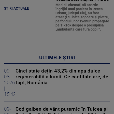
Medicii chemaţi să acorde
ȘTIRI ACTUALE
îngrijiri unui pacient în Recea
Cristur, judeţul Cluj, au fost
atacaţi cu bâte, topoare şi pietre,
pe fondul unor zvonuri propagate
pe TikTok despre o presupusă
„ambulanţă care fură copii”.
ULTIMELE ȘTIRI
09-
Cinci state dețin 43,2% din apa dulce
08-
regenerabilă a lumii. Ce cantitate are, de
2026
fapt, România
|
15:42
09-
Cod galben de vânt puternic în Tulcea și