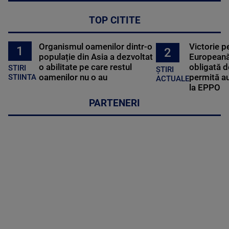
TOP CITITE
Organismul oamenilor dintr-o
Victorie p
1
2
populație din Asia a dezvoltat
Europeană
o abilitate pe care restul
obligată d
STIRI
ȘTIRI
oamenilor nu o au
permită au
STIINTA
ACTUALE
la EPPO
PARTENERI