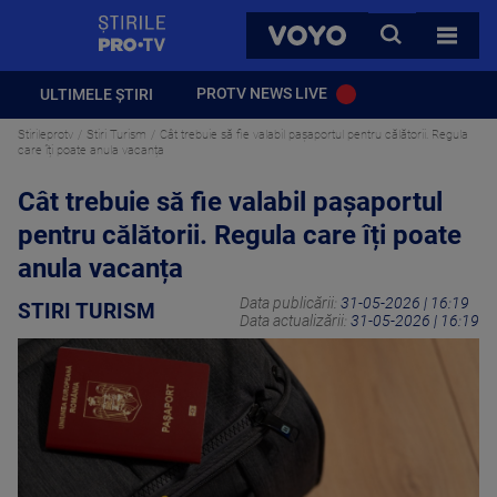
StirilePROTV
CAUTA
VOYO
TOATE 
PROTV NEWS LIVE
ULTIMELE ȘTIRI
Stirileprotv
Stiri Turism
Cât trebuie să fie valabil pașaportul pentru călătorii. Regula
care îți poate anula vacanța
Cât trebuie să fie valabil pașaportul
pentru călătorii. Regula care îți poate
anula vacanța
Data publicării:
31-05-2026 | 16:19
STIRI TURISM
Data actualizării:
31-05-2026 | 16:19