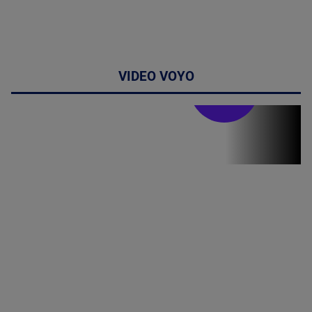
VIDEO VOYO
Stirile PRO TV
Stirile PRO
TV # 19.00 -
07 August
2026