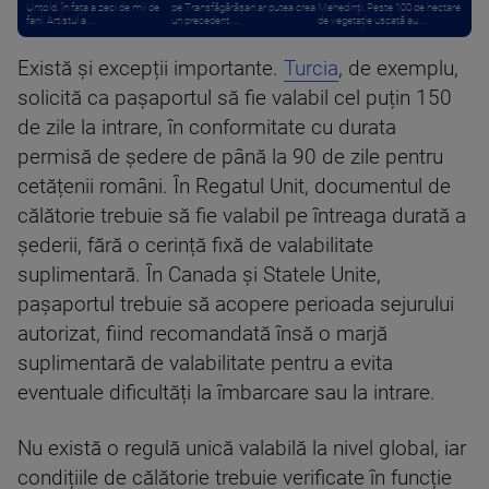
Untold, în fața a zeci de mii de
pe Transfăgărășan ar putea crea
Mehedinți. Peste 100 de hectare
fani. Artistul a ...
un precedent. ...
de vegetație uscată au ...
Există și excepții importante.
Turcia
, de exemplu,
solicită ca pașaportul să fie valabil cel puțin 150
de zile la intrare, în conformitate cu durata
permisă de ședere de până la 90 de zile pentru
cetățenii români. În Regatul Unit, documentul de
călătorie trebuie să fie valabil pe întreaga durată a
șederii, fără o cerință fixă de valabilitate
suplimentară. În Canada și Statele Unite,
pașaportul trebuie să acopere perioada sejurului
autorizat, fiind recomandată însă o marjă
suplimentară de valabilitate pentru a evita
eventuale dificultăți la îmbarcare sau la intrare.
Nu există o regulă unică valabilă la nivel global, iar
condițiile de călătorie trebuie verificate în funcție