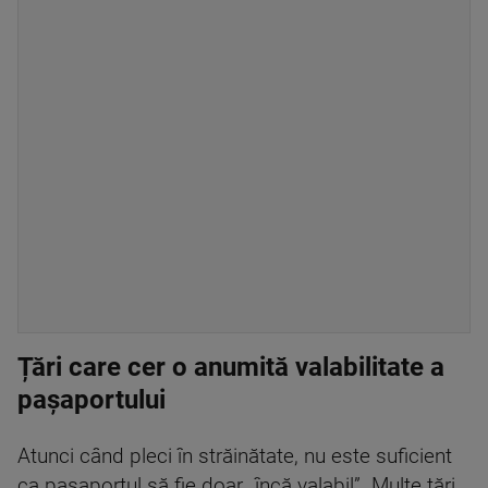
Țări care cer o anumită valabilitate a
pașaportului
Atunci când pleci în străinătate, nu este suficient
ca pașaportul să fie doar „încă valabil”. Multe țări