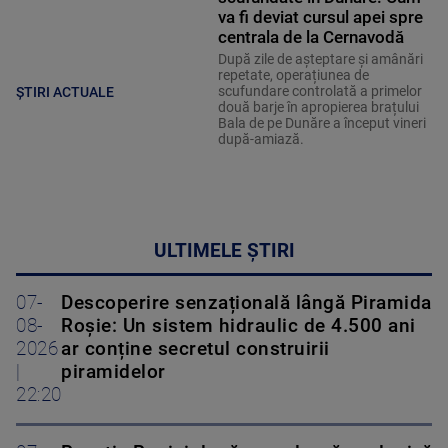
va fi deviat cursul apei spre
centrala de la Cernavodă
După zile de așteptare și amânări
repetate, operațiunea de
scufundare controlată a primelor
ȘTIRI ACTUALE
două barje în apropierea brațului
Bala de pe Dunăre a început vineri
după-amiază.
ULTIMELE ȘTIRI
07-
Descoperire senzațională lângă Piramida
08-
Roșie: Un sistem hidraulic de 4.500 ani
2026
ar conține secretul construirii
|
piramidelor
22:20