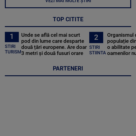
VEZI MAI MULTE ȘTIRI
TOP CITITE
Unde se află cel mai scurt
Organismul 
1
2
pod din lume care desparte
populație di
STIRI
două țări europene. Are doar
o abilitate p
STIRI
TURISM
3 metri și două fusuri orare
oamenilor nu
STIINTA
PARTENERI