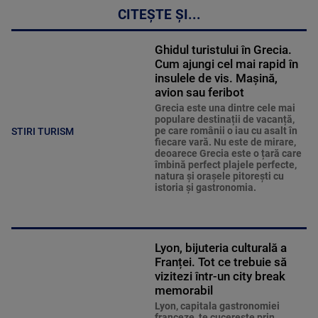
CITEȘTE ȘI...
Ghidul turistului în Grecia.
Cum ajungi cel mai rapid în
insulele de vis. Mașină,
avion sau feribot
Grecia este una dintre cele mai
populare destinații de vacanță,
pe care românii o iau cu asalt în
STIRI TURISM
fiecare vară. Nu este de mirare,
deoarece Grecia este o țară care
îmbină perfect plajele perfecte,
natura și orașele pitorești cu
istoria și gastronomia.
Lyon, bijuteria culturală a
Franței. Tot ce trebuie să
vizitezi într-un city break
memorabil
Lyon, capitala gastronomiei
franceze, te cucerește prin