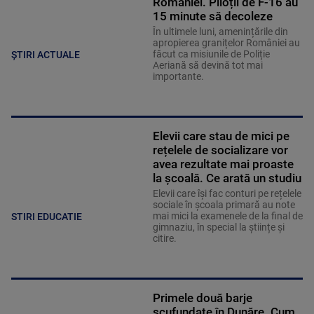
României. Piloții de F-16 au
15 minute să decoleze
În ultimele luni, amenințările din
apropierea granițelor României au
făcut ca misiunile de Poliție
ȘTIRI ACTUALE
Aeriană să devină tot mai
importante.
Elevii care stau de mici pe
rețelele de socializare vor
avea rezultate mai proaste
la școală. Ce arată un studiu
Elevii care îşi fac conturi pe rețelele
sociale în școala primară au note
mai mici la examenele de la final de
STIRI EDUCATIE
gimnaziu, în special la științe și
citire.
Primele două barje
scufundate în Dunăre. Cum