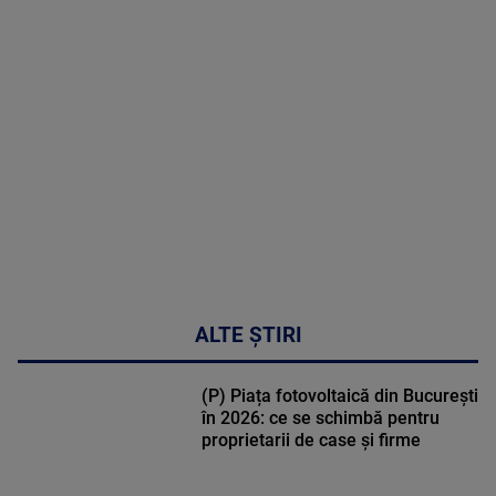
MAI
MULTE
DETALII
48:24
ALTE ȘTIRI
(P) Piața fotovoltaică din București
în 2026: ce se schimbă pentru
proprietarii de case și firme