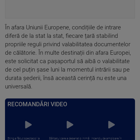
În afara Uniunii Europene, condițiile de intrare
diferă de la stat la stat, fiecare țară stabilind
propriile reguli privind valabilitatea documentelor
de călătorie. În multe destinații din afara Europei,
este solicitat ca pașaportul să aibă o valabilitate
de cel puțin șase luni la momentul intrării sau pe
durata șederii, însă această cerință nu este una
universală.
RECOMANDĂRI VIDEO
Sting a făcut spectacol la
Bărbatul care a desenat o inimă
Incendiu de amploare în