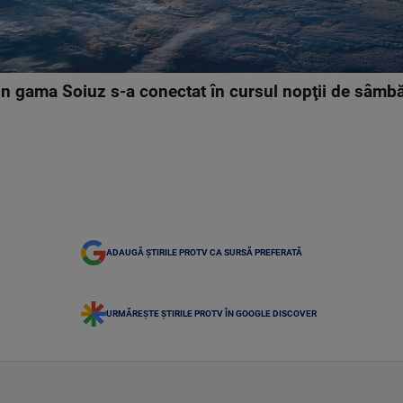
in gama Soiuz s-a conectat în cursul nopţii de sâmbă
ADAUGĂ ȘTIRILE PROTV CA SURSĂ PREFERATĂ
URMĂREȘTE ȘTIRILE PROTV ÎN GOOGLE DISCOVER