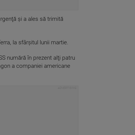
rgenţă şi a ales să trimită
a, la sfârşitul lunii martie.
ISS numără în prezent alţi patru
Dragon a companiei americane