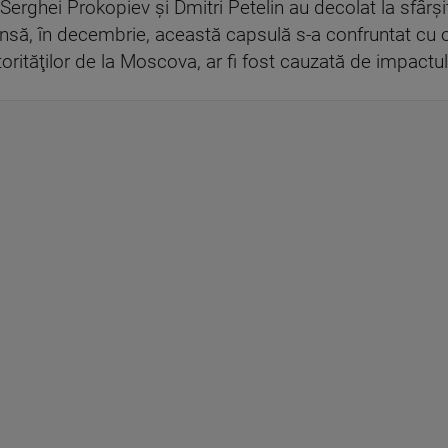
Serghei Prokopiev şi Dmitri Petelin au decolat la sfârş
Însă, în decembrie, această capsulă s-a confruntat cu o
utorităţilor de la Moscova, ar fi fost cauzată de impac