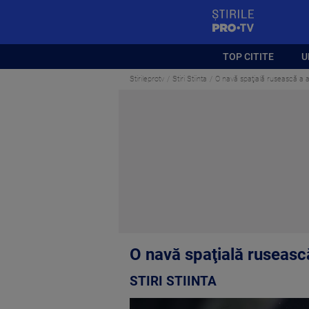
StirilePROTV
TOP CITITE
U
Stirileprotv
Stiri Stiinta
O navă spaţială rusească a aj
O navă spaţială rusească
STIRI STIINTA