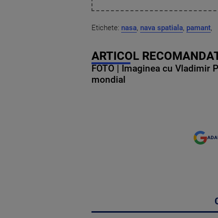
Etichete:
nasa
,
nava spatiala
,
pamant
,
ARTICOL RECOMANDAT
FOTO | Imaginea cu Vladimir Put
mondial
ADA