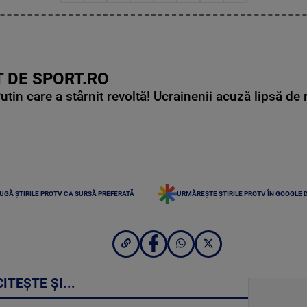
 DE SPORT.RO
in care a stârnit revoltă! Ucrainenii acuză lipsă de r
UGĂ ȘTIRILE PROTV CA SURSĂ PREFERATĂ
URMĂREȘTE ȘTIRILE PROTV ÎN GOOGLE 
CITEȘTE ȘI...