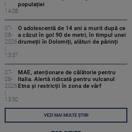
|
populației
14:08
07-
O adolescentă de 14 ani a murit după ce
08-
a căzut în gol 90 de metri, în timpul unei
2026
drumeții în Dolomiți, alături de părinți
|
13:57
07-
MAE, atenționare de călătorie pentru
08-
Italia. Alertă ridicată pentru vulcanul
2026
Etna și restricții în zona de vârf
|
13:50
VEZI MAI MULTE ȘTIRI