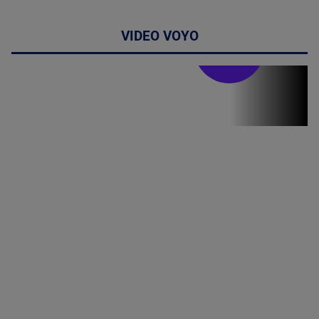
VIDEO VOYO
Stirile PRO TV
Stirile PRO
TV # 06.00 -
07 August
2026
MAI
MULTE