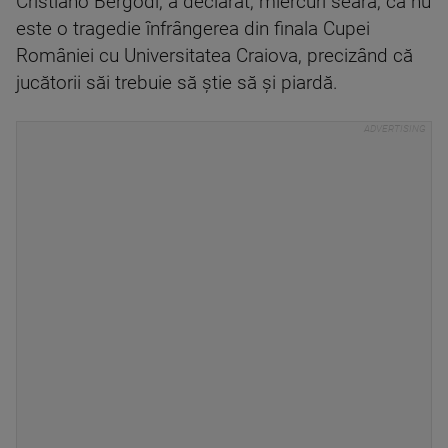
Cristiano Bergodi, a declarat, miercuri seara, că nu
este o tragedie înfrângerea din finala Cupei
României cu Universitatea Craiova, precizând că
jucătorii săi trebuie să ştie să şi piardă.