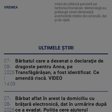
Valul de căldură persistă pe
VREMEA
teritoriul României. Meterologii au
prelungit vineri dimineață
avertizările meteo de caniculă, dar
și de vijelii.
ULTIMELE ȘTIRI
07-
Bărbatul care a desenat o declaraţie de
08-
dragoste pentru Anna, pe
2026
Transfăgărăşan, a fost identificat. Ce
|
amendă riscă. VIDEO
14:09
07-
Bărbat aflat în arest la domiciliu cu
08-
brățară electronică, dat în urmărire după
2026
ce a evadat. Poliția cere ajutorul