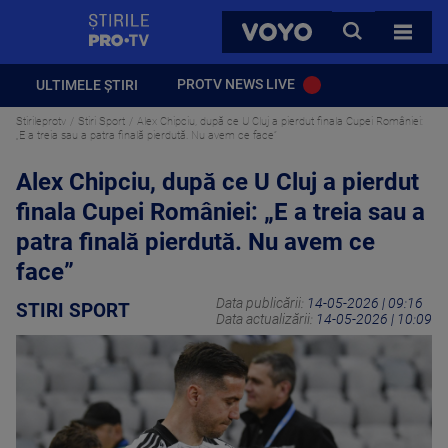
StirilePROTV
CAUTA
VOYO
TOATE 
PROTV NEWS LIVE
ULTIMELE ȘTIRI
Stirileprotv
Stiri Sport
Alex Chipciu, după ce U Cluj a pierdut finala Cupei României:
„E a treia sau a patra finală pierdută. Nu avem ce face”
Alex Chipciu, după ce U Cluj a pierdut
finala Cupei României: „E a treia sau a
patra finală pierdută. Nu avem ce
face”
Data publicării:
14-05-2026 | 09:16
STIRI SPORT
Data actualizării:
14-05-2026 | 10:09