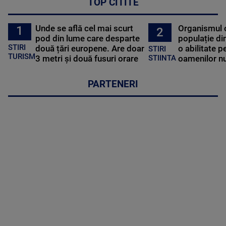
TOP CITITE
Unde se află cel mai scurt
Organismul 
1
2
pod din lume care desparte
populație di
STIRI
două țări europene. Are doar
o abilitate p
STIRI
TURISM
3 metri și două fusuri orare
oamenilor nu
STIINTA
PARTENERI