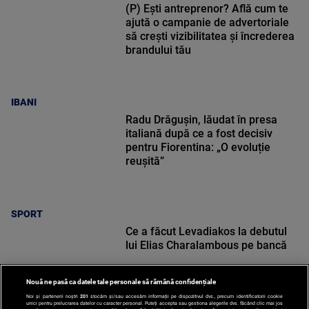
(P) Ești antreprenor? Află cum te
ajută o campanie de advertoriale
să crești vizibilitatea și încrederea
brandului tău
IBANI
Radu Drăgușin, lăudat în presa
italiană după ce a fost decisiv
pentru Fiorentina: „O evoluție
reușită”
SPORT
Ce a făcut Levadiakos la debutul
lui Elias Charalambous pe bancă
Nouă ne pasă ca datele tale personale să rămână confidențiale
Noi și partenerii noștri
201
stocăm și/sau accesăm informații pe dispozitivul dvs., precum identificatorii cookie
unici pentru prelucrarea datelor cu caracter personal. Puteți accepta sau gestiona alegerile dvs. făcând clic mai jos