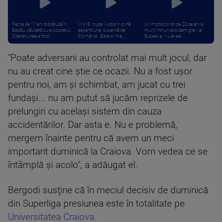
Fetița de 11 ani dispărută în
WHIB, trupa K-pop în plină
Un motociclist de 23 de ani a
Bacău, căutată cu elicopterul.
ascensiune, cucerită de
murit într-un accident grav la
Operațiunea a fost ...
România: „Este și mai ...
Suceava. Nu avea ...
"Poate adversarii au controlat mai mult jocul, dar
nu au creat cine ştie ce ocazii. Nu a fost uşor
pentru noi, am şi schimbat, am jucat cu trei
fundaşi... nu am putut să jucăm reprizele de
prelungiri cu acelaşi sistem din cauza
accidentărilor. Dar asta e. Nu e problemă,
mergem înainte pentru că avem un meci
important duminică la Craiova. Vom vedea ce se
întâmplă şi acolo", a adăugat el.
Bergodi susţine că în meciul decisiv de duminică
din Superliga presiunea este în totalitate pe
Universitatea Craiova.