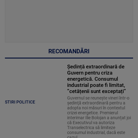
RECOMANDĂRI
Ședință extraordinară de
Guvern pentru criza
energetică. Consumul
industrial poate fi limitat,
”cetățenii sunt exceptați”
Guvernul se reuneşte vineri într-o
STIRI POLITICE
şedinţă extraordinară pentru a
adopta noi măsuri în contextul
crizei energetice. Premierul
interimar Ilie Bolojan a anunțat joi
că Executivul va autoriza
Transelectrica să limiteze
consumul industrial, dacă este
cazul.