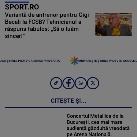
SPORT.RO
Variantă de antrenor pentru Gigi
Becali la FCSB? Tehnicianul a
răspuns fabulos: „Să o luăm
sincer!”
UGĂ ȘTIRILE PROTV CA SURSĂ PREFERATĂ
URMĂREȘTE ȘTIRILE PROTV ÎN GOOGLE 
CITEȘTE ȘI...
Concertul Metallica de la
București, cea mai mare
audiență găzduită vreodată
pe Arena Națională.