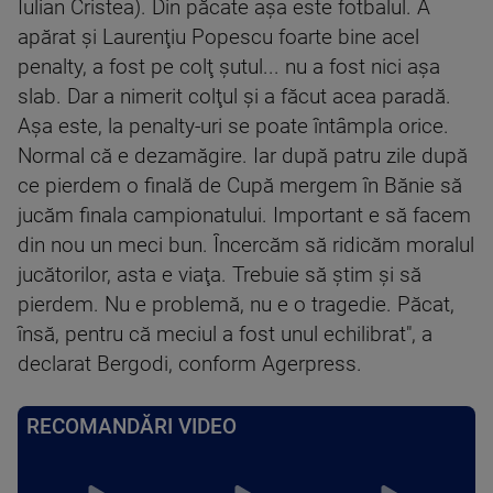
Iulian Cristea). Din păcate aşa este fotbalul. A
apărat şi Laurenţiu Popescu foarte bine acel
penalty, a fost pe colţ şutul... nu a fost nici aşa
slab. Dar a nimerit colţul şi a făcut acea paradă.
Aşa este, la penalty-uri se poate întâmpla orice.
Normal că e dezamăgire. Iar după patru zile după
ce pierdem o finală de Cupă mergem în Bănie să
jucăm finala campionatului. Important e să facem
din nou un meci bun. Încercăm să ridicăm moralul
jucătorilor, asta e viaţa. Trebuie să ştim şi să
pierdem. Nu e problemă, nu e o tragedie. Păcat,
însă, pentru că meciul a fost unul echilibrat", a
declarat Bergodi, conform Agerpress.
RECOMANDĂRI VIDEO