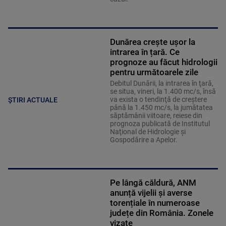
Dunărea crește ușor la
intrarea în țară. Ce
prognoze au făcut hidrologii
pentru următoarele zile
Debitul Dunării, la intrarea în ţară,
se situa, vineri, la 1.400 mc/s, însă
va exista o tendinţă de creştere
ȘTIRI ACTUALE
până la 1.450 mc/s, la jumătatea
săptămânii viitoare, reiese din
prognoza publicată de Institutul
Naţional de Hidrologie şi
Gospodărire a Apelor.
Pe lângă căldură, ANM
anunță vijelii și averse
torențiale în numeroase
județe din România. Zonele
vizate