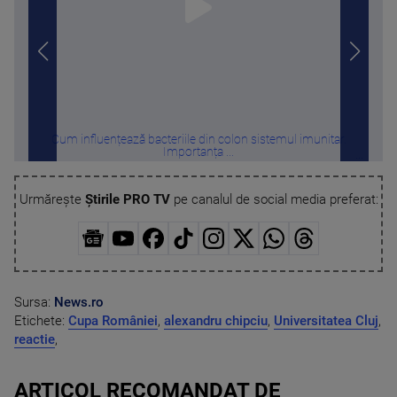
Cum influențează bacteriile din colon sistemul imunitar.
F
Importanța ...
Urmărește
Știrile PRO TV
pe canalul de social media preferat:
Sursa:
News.ro
Etichete:
Cupa României
,
alexandru chipciu
,
Universitatea Cluj
,
reactie
,
ARTICOL RECOMANDAT DE