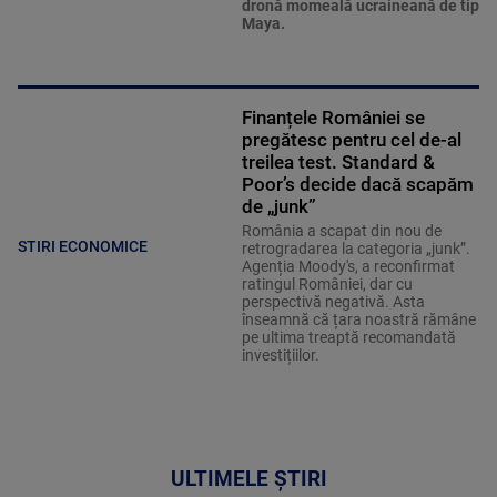
dronă momeală ucraineană de tip
Maya.
Finanțele României se
pregătesc pentru cel de-al
treilea test. Standard &
Poor’s decide dacă scapăm
de „junk”
România a scapat din nou de
STIRI ECONOMICE
retrogradarea la categoria „junk”.
Agenția Moody's, a reconfirmat
ratingul României, dar cu
perspectivă negativă. Asta
înseamnă că țara noastră rămâne
pe ultima treaptă recomandată
investițiilor.
ULTIMELE ȘTIRI