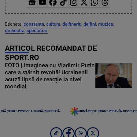
Etichete:
constanta
,
cultura
,
delfinariu
,
delfini
,
muzica
,
orchestra
,
spectatori
,
ARTICOL RECOMANDAT DE
SPORT.RO
FOTO | Imaginea cu Vladimir Putin
care a stârnit revoltă! Ucrainenii
acuză lipsă de reacție la nivel
mondial
UGĂ ȘTIRILE PROTV CA SURSĂ PREFERATĂ
URMĂREȘTE ȘTIRILE PROTV ÎN GOOGLE 