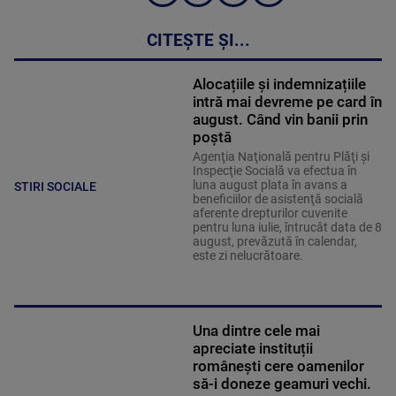
CITEȘTE ȘI...
Alocațiile și indemnizațiile
intră mai devreme pe card în
august. Când vin banii prin
poștă
Agenţia Naţională pentru Plăţi şi
Inspecţie Socială va efectua în
luna august plata în avans a
STIRI SOCIALE
beneficiilor de asistenţă socială
aferente drepturilor cuvenite
pentru luna iulie, întrucât data de 8
august, prevăzută în calendar,
este zi nelucrătoare.
Una dintre cele mai
apreciate instituții
românești cere oamenilor
să-i doneze geamuri vechi.