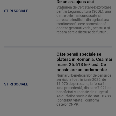
De ce s-a ajuns aici
Stațiunea de Cercetare-Dezvoltare
STIRI SOCIALE
pentru Legumicultură (SCDL), una
dintre cele mai cunoscute și
apreciate instituții din agricultura
românească, cere oamenilor să-i
doneze geamuri vechi, pentru a-și
repara serele distruse de furtuni.
Câte pensii speciale se
plătesc în România. Cea mai
mare: 25.613 lei/lună. Ce
pensie are un parlamentar
Numărul beneficiarilor de pensii de
serviciu a fost, în iunie 2026, de
11.970 de persoane, la fel ca în
STIRI SOCIALE
luna precedentă, din care 7.921 de
beneficiari cu pensie din Bugetul
Asigurărilor Sociale de Stat - BASS
(contributivitate), conform
datelor CNPP.