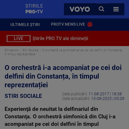
StirilePROTV
CAUTA
VOYO
TOATE 
PROTV NEWS LIVE
ULTIMELE ȘTIRI
LIVE
Știrile PRO TV ale dimineții
Stirileprotv
Stiri Sociale
O orchestră i-a acompaniat pe cei doi delfini din Constanța,
în timpul reprezentației
O orchestră i-a acompaniat pe cei doi
delfini din Constanța, în timpul
reprezentației
Data publicării:
11-08-2017 | 18:38
STIRI SOCIALE
Data actualizării:
15-08-2025 | 05:09
Experienţă de neuitat la delfinariul din
Constanţa. O orchestră simfonică din Cluj i-a
acompaniat pe cei doi delfini în timpul