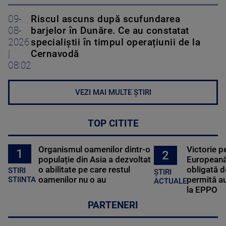
09-
Riscul ascuns după scufundarea
08-
barjelor în Dunăre. Ce au constatat
2026
specialiștii în timpul operațiunii de la
|
Cernavodă
08:02
VEZI MAI MULTE ȘTIRI
TOP CITITE
Organismul oamenilor dintr-o
Victorie p
1
2
populație din Asia a dezvoltat
Europeană
o abilitate pe care restul
obligată d
STIRI
ȘTIRI
oamenilor nu o au
permită au
STIINTA
ACTUALE
la EPPO
PARTENERI