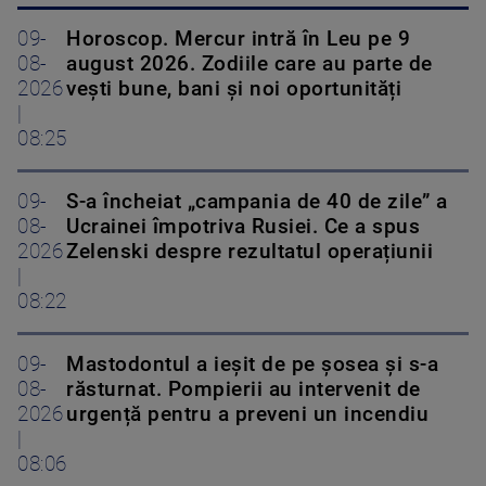
09-
Horoscop. Mercur intră în Leu pe 9
08-
august 2026. Zodiile care au parte de
2026
vești bune, bani și noi oportunități
|
08:25
09-
S-a încheiat „campania de 40 de zile” a
08-
Ucrainei împotriva Rusiei. Ce a spus
2026
Zelenski despre rezultatul operațiunii
|
08:22
09-
Mastodontul a ieșit de pe șosea și s-a
08-
răsturnat. Pompierii au intervenit de
2026
urgență pentru a preveni un incendiu
|
08:06