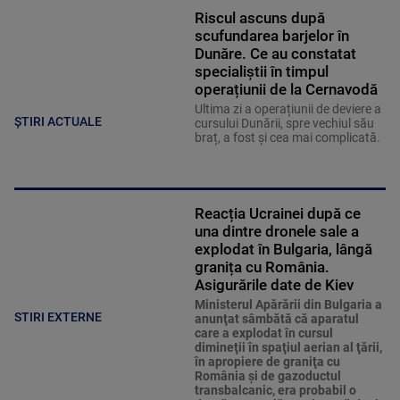
Riscul ascuns după
scufundarea barjelor în
Dunăre. Ce au constatat
specialiștii în timpul
operațiunii de la Cernavodă
Ultima zi a operațiunii de deviere a
ȘTIRI ACTUALE
cursului Dunării, spre vechiul său
braț, a fost și cea mai complicată.
Reacția Ucrainei după ce
una dintre dronele sale a
explodat în Bulgaria, lângă
granița cu România.
Asigurările date de Kiev
Ministerul Apărării din Bulgaria a
STIRI EXTERNE
anunţat sâmbătă că aparatul
care a explodat în cursul
dimineţii în spaţiul aerian al ţării,
în apropiere de graniţa cu
România şi de gazoductul
transbalcanic, era probabil o