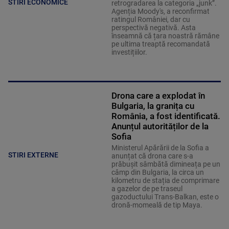
STIRI ECONOMICE
retrogradarea la categoria „junk”.
Agenția Moody's, a reconfirmat
ratingul României, dar cu
perspectivă negativă. Asta
înseamnă că țara noastră rămâne
pe ultima treaptă recomandată
investițiilor.
Drona care a explodat în
Bulgaria, la granița cu
România, a fost identificată.
Anunțul autorităților de la
Sofia
Ministerul Apărării de la Sofia a
STIRI EXTERNE
anunțat că drona care s-a
prăbușit sâmbătă dimineața pe un
câmp din Bulgaria, la circa un
kilometru de stația de comprimare
a gazelor de pe traseul
gazoductului Trans-Balkan, este o
dronă-momeală de tip Maya.