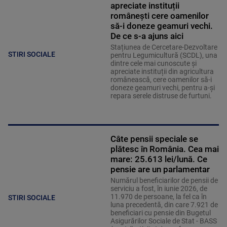
apreciate instituții
românești cere oamenilor
să-i doneze geamuri vechi.
De ce s-a ajuns aici
Stațiunea de Cercetare-Dezvoltare
STIRI SOCIALE
pentru Legumicultură (SCDL), una
dintre cele mai cunoscute și
apreciate instituții din agricultura
românească, cere oamenilor să-i
doneze geamuri vechi, pentru a-și
repara serele distruse de furtuni.
Câte pensii speciale se
plătesc în România. Cea mai
mare: 25.613 lei/lună. Ce
pensie are un parlamentar
Numărul beneficiarilor de pensii de
serviciu a fost, în iunie 2026, de
11.970 de persoane, la fel ca în
STIRI SOCIALE
luna precedentă, din care 7.921 de
beneficiari cu pensie din Bugetul
Asigurărilor Sociale de Stat - BASS