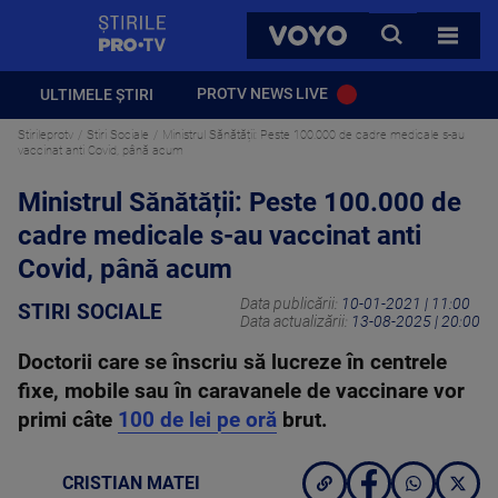
StirilePROTV
CAUTA
VOYO
TOATE 
PROTV NEWS LIVE
ULTIMELE ȘTIRI
Stirileprotv
Stiri Sociale
Ministrul Sănătății: Peste 100.000 de cadre medicale s-au
vaccinat anti Covid, până acum
Ministrul Sănătății: Peste 100.000 de
cadre medicale s-au vaccinat anti
Covid, până acum
Data publicării:
10-01-2021 | 11:00
STIRI SOCIALE
Data actualizării:
13-08-2025 | 20:00
Doctorii care se înscriu să lucreze în centrele
fixe, mobile sau în caravanele de vaccinare vor
primi câte
100 de lei pe oră
brut.
CRISTIAN MATEI