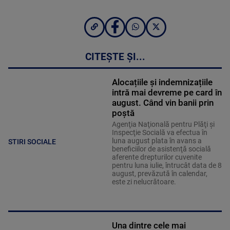
CITEȘTE ȘI...
Alocațiile și indemnizațiile
intră mai devreme pe card în
august. Când vin banii prin
poștă
Agenţia Naţională pentru Plăţi şi
Inspecţie Socială va efectua în
luna august plata în avans a
STIRI SOCIALE
beneficiilor de asistenţă socială
aferente drepturilor cuvenite
pentru luna iulie, întrucât data de 8
august, prevăzută în calendar,
este zi nelucrătoare.
Una dintre cele mai