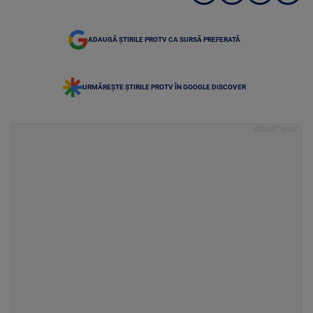
ADAUGĂ ȘTIRILE PROTV CA SURSĂ PREFERATĂ
URMĂREȘTE ȘTIRILE PROTV ÎN GOOGLE DISCOVER