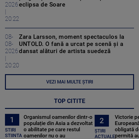
2026
eclipsa de Soare
|
20:22
08-
Zara Larsson, moment spectaculos la
08-
UNTOLD. O fană a urcat pe scenă și a
2026
dansat alături de artista suedeză
|
20:20
VEZI MAI MULTE ȘTIRI
TOP CITITE
Organismul oamenilor dintr-o
Victorie p
1
2
populație din Asia a dezvoltat
Europeană
o abilitate pe care restul
obligată d
STIRI
ȘTIRI
oamenilor nu o au
permită au
STIINTA
ACTUALE