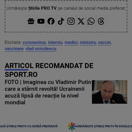
Urmărește
Știrile PRO TV
pe canalul de social media preferat:
Etichete:
coronavirus
,
interviu
,
medici
,
ministru
,
vaccin
,
vaccinare
,
vlad voiculescu
,
ARTICOL RECOMANDAT DE
SPORT.RO
FOTO | Imaginea cu Vladimir Putin
care a stârnit revoltă! Ucrainenii
acuză lipsă de reacție la nivel
mondial
UGĂ ȘTIRILE PROTV CA SURSĂ PREFERATĂ
URMĂREȘTE ȘTIRILE PROTV ÎN GOOGLE 