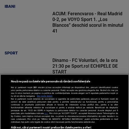
IBANI
ACUM: Ferencvaros - Real Madrid
0-2, pe VOYO Sport 1. „Los
Blancos” deschid scorul în minutul
41
SPORT
Dinamo - FC Voluntari, de la ora
21:30 pe Sport.ro! ECHIPELE DE
START
Nouă ne pasă ca datele tale personale să rămână confidențiale
Noi și partenerii noștri
201
stocăm și/sau accesăm informații pe dispozitivul dvs., precum identificatorii cookie
unici pentru prelucrarea datelor cu caracter personal. Puteți accepta sau gestiona alegerile dvs. făcând clic mai jos
sau în orice moment, pe pagina cu politica de confidențialitate. Aceste alegeri vor fi raportate partenerilor noștri și
nu vă vor afecta navigarea.
Mai multe detalii
SPORT
Noi si partenerii nostri (retelele de socializare si agentiile de publicitate partenere, precum si furnizorii nostri de
servicii de date analitice) prelucram date pentru a permite website-ului sa functioneze, pentru a personaliza
continutul si anunturile publicitare afisate in functie de interesele si/sau profilul dvs., pentru a va oferi
functionalitati aferente retelelor de socializare si pentru a analiza traficul pe website. Beneficiati de drepturile
prevazute de art. 15-22 din GDPR in legatura cu prelucrarea datelor cu caracter personal. Aceste drepturi pot fi
exercitate prin modalitatea indicata
aici
. Prin click pe “ACCEPT TOATE”, acceptati folosirea tuturor Tehnologiilor de
tip Cookie, care implica inclusiv acceptul dvs. cu privire la stocarea/accesarea informatiilor de catre Vendor-ii cu
care colaboram. Prin click pe “VREAU SA MODIFIC SETARILE INDIVIDUAL” puteti schimba preferintele in mod
individual, mai putin cele legate de cookie strict necesare pentru functionarea website-ului.
Atât noi, cât și partenerii noștri prelucrăm datele pentru a oferi: