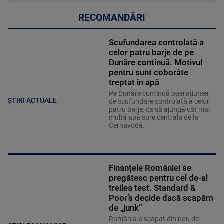
RECOMANDĂRI
Scufundarea controlată a
celor patru barje de pe
Dunăre continuă. Motivul
pentru sunt coborâte
treptat în apă
Pe Dunăre continuă operațiunea
ȘTIRI ACTUALE
de scufundare controlată a celor
patru barje, ca să ajungă cât mai
multă apă spre centrala de la
Cernavodă.
Finanțele României se
pregătesc pentru cel de-al
treilea test. Standard &
Poor’s decide dacă scapăm
de „junk”
România a scapat din nou de