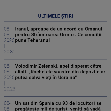
ULTIMELE ȘTIRI
08-
Iranul, aproape de un acord cu Omanul
08-
pentru Strâmtoarea Ormuz. Ce condiții
2026
pune Teheranul
|
20:31
08-
Volodimir Zelenski, apel disperat către
08-
aliați: „Rachetele voastre din depozite ar
2026
putea salva vieți în Ucraina”
|
20:23
08-
Un sat din Spania cu 93 de locuitori se
08-
pregătește mii de turiști veniți să vadă