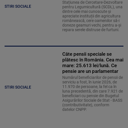
Stațiunea de Cercetare-Dezvoltare
STIRI SOCIALE
pentru Legumicultură (SCDL), una
dintre cele mai cunoscute și
apreciate instituții din agricultura
românească, cere oamenilor să-i
doneze geamuri vechi, pentru a-și
repara serele distruse de furtuni.
Câte pensii speciale se
plătesc în România. Cea mai
mare: 25.613 lei/lună. Ce
pensie are un parlamentar
Numărul beneficiarilor de pensii de
serviciu a fost, în iunie 2026, de
11.970 de persoane, la fel ca în
STIRI SOCIALE
luna precedentă, din care 7.921 de
beneficiari cu pensie din Bugetul
Asigurărilor Sociale de Stat - BASS
(contributivitate), conform
datelor CNPP.