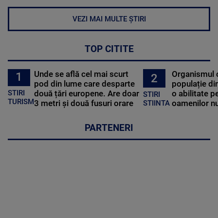
VEZI MAI MULTE ȘTIRI
TOP CITITE
Unde se află cel mai scurt
Organismul 
1
2
pod din lume care desparte
populație di
STIRI
două țări europene. Are doar
o abilitate p
STIRI
TURISM
3 metri și două fusuri orare
oamenilor nu
STIINTA
PARTENERI