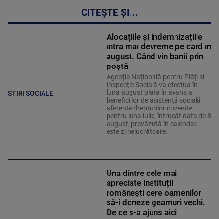
CITEȘTE ȘI...
Alocațiile și indemnizațiile
intră mai devreme pe card în
august. Când vin banii prin
poștă
Agenţia Naţională pentru Plăţi şi
Inspecţie Socială va efectua în
luna august plata în avans a
STIRI SOCIALE
beneficiilor de asistenţă socială
aferente drepturilor cuvenite
pentru luna iulie, întrucât data de 8
august, prevăzută în calendar,
este zi nelucrătoare.
Una dintre cele mai
apreciate instituții
românești cere oamenilor
să-i doneze geamuri vechi.
De ce s-a ajuns aici