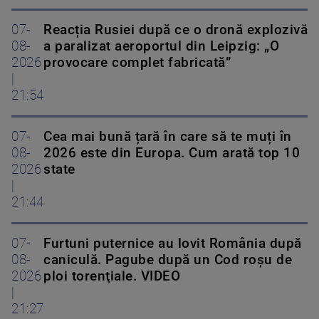
07-
Reacția Rusiei după ce o dronă explozivă
08-
a paralizat aeroportul din Leipzig: „O
2026
provocare complet fabricată”
|
21:54
07-
Cea mai bună țară în care să te muți în
08-
2026 este din Europa. Cum arată top 10
2026
state
|
21:44
07-
Furtuni puternice au lovit România după
08-
caniculă. Pagube după un Cod roşu de
2026
ploi torenţiale. VIDEO
|
21:27