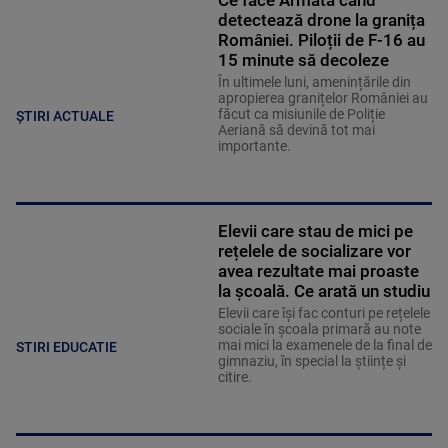
Ce face Armata când
detectează drone la granița
României. Piloții de F-16 au
15 minute să decoleze
În ultimele luni, amenințările din
apropierea granițelor României au
făcut ca misiunile de Poliție
ȘTIRI ACTUALE
Aeriană să devină tot mai
importante.
Elevii care stau de mici pe
rețelele de socializare vor
avea rezultate mai proaste
la școală. Ce arată un studiu
Elevii care îşi fac conturi pe rețelele
sociale în școala primară au note
mai mici la examenele de la final de
STIRI EDUCATIE
gimnaziu, în special la științe și
citire.