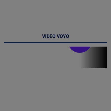
VIDEO VOYO
Stirile PRO TV
Stirile PRO
TV # 19.00 -
07 August