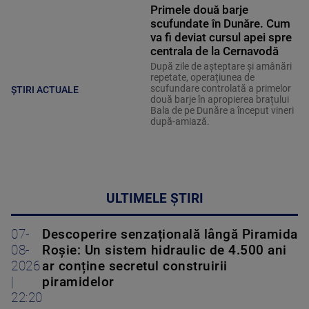
Primele două barje
scufundate în Dunăre. Cum
va fi deviat cursul apei spre
centrala de la Cernavodă
După zile de așteptare și amânări
repetate, operațiunea de
scufundare controlată a primelor
ȘTIRI ACTUALE
două barje în apropierea brațului
Bala de pe Dunăre a început vineri
după-amiază.
ULTIMELE ȘTIRI
07-
Descoperire senzațională lângă Piramida
08-
Roșie: Un sistem hidraulic de 4.500 ani
2026
ar conține secretul construirii
|
piramidelor
22:20