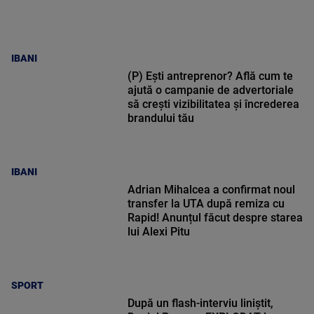
IBANI
(P) Ești antreprenor? Află cum te
ajută o campanie de advertoriale
să crești vizibilitatea și încrederea
brandului tău
IBANI
Adrian Mihalcea a confirmat noul
transfer la UTA după remiza cu
Rapid! Anunțul făcut despre starea
lui Alexi Pitu
SPORT
După un flash-interviu liniștit,