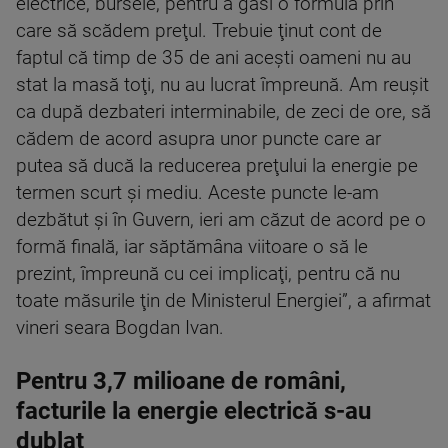
electrice, bursele, pentru a găsi o formulă prin
care să scădem preţul. Trebuie ţinut cont de
faptul că timp de 35 de ani aceşti oameni nu au
stat la masă toţi, nu au lucrat împreună. Am reuşit
ca după dezbateri interminabile, de zeci de ore, să
cădem de acord asupra unor puncte care ar
putea să ducă la reducerea preţului la energie pe
termen scurt şi mediu. Aceste puncte le-am
dezbătut şi în Guvern, ieri am căzut de acord pe o
formă finală, iar săptămâna viitoare o să le
prezint, împreună cu cei implicaţi, pentru că nu
toate măsurile ţin de Ministerul Energiei”, a afirmat
vineri seara Bogdan Ivan.
Pentru 3,7 milioane de români,
facturile la energie electrică s-au
dublat