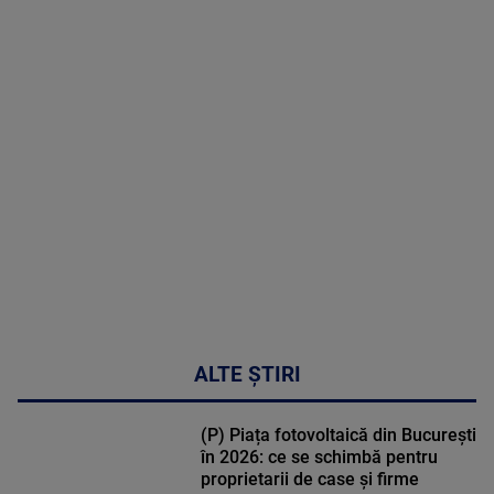
2026
MAI
MULTE
DETALII
48:24
ALTE ȘTIRI
(P) Piața fotovoltaică din București
în 2026: ce se schimbă pentru
proprietarii de case și firme