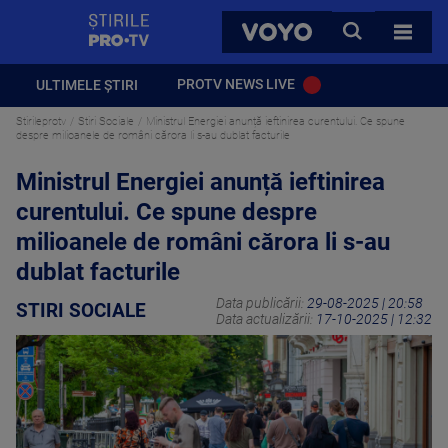
StirilePROTV
CAUTA
VOYO
TOATE 
PROTV NEWS LIVE
ULTIMELE ȘTIRI
Stirileprotv
Stiri Sociale
Ministrul Energiei anunță ieftinirea curentului. Ce spune
despre milioanele de români cărora li s-au dublat facturile
Ministrul Energiei anunță ieftinirea
curentului. Ce spune despre
milioanele de români cărora li s-au
dublat facturile
Data publicării:
29-08-2025 | 20:58
STIRI SOCIALE
Data actualizării:
17-10-2025 | 12:32