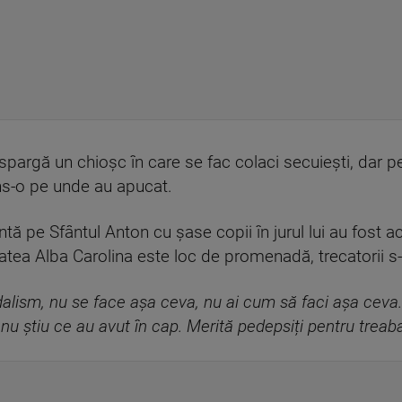
spargă un chioșc în care se fac colaci secuiești, dar pe
ins-o pe unde au apucat.
intă pe Sfântul Anton cu șase copii în jurul lui au fost 
atea Alba Carolina este loc de promenadă, trecatorii s-
dalism, nu se face așa ceva, nu ai cum să faci așa cev
nu știu ce au avut în cap. Merită pedepsiți pentru treab