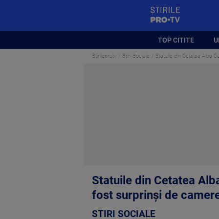
StirilePROTV
TOP CITITE
U
Stirileprotv
Stiri Sociale
Statuile din Cetatea Alba C
Statuile din Cetatea Alb
fost surprinși de camer
STIRI SOCIALE