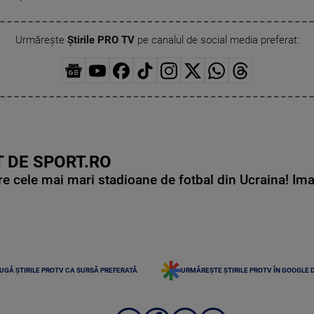
Urmărește
Știrile PRO TV
pe canalul de social media preferat:
 DE SPORT.RO
e cele mai mari stadioane de fotbal din Ucraina! Ima
UGĂ ȘTIRILE PROTV CA SURSĂ PREFERATĂ
URMĂREȘTE ȘTIRILE PROTV ÎN GOOGLE 