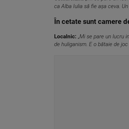
ca Alba Iulia să fie așa ceva. 
În cetate sunt camere d
Localnic:
„
Mi se pare un lucru i
de huliganism. E o bătaie de joc 