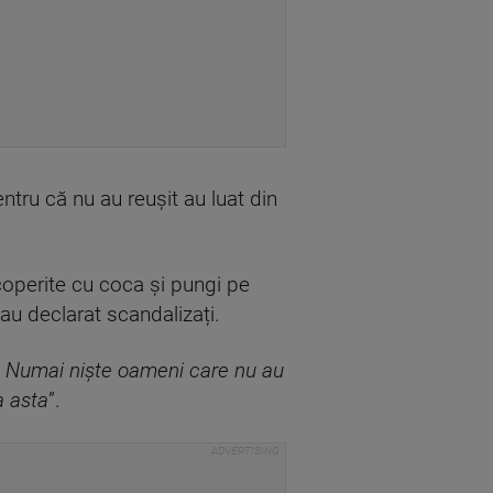
ntru că nu au reușit au luat din
acoperite cu coca și pungi pe
au declarat scandalizați.
a. Numai niște oameni care nu au
a asta
”.