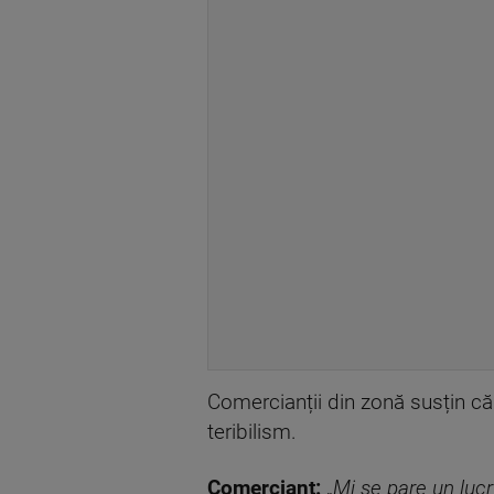
Comercianții din zonă susțin că 
teribilism.
Comerciant:
„
Mi se pare un lucr