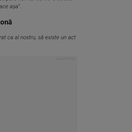
face așa
”.
zonă
at ca al nostru, să existe un act