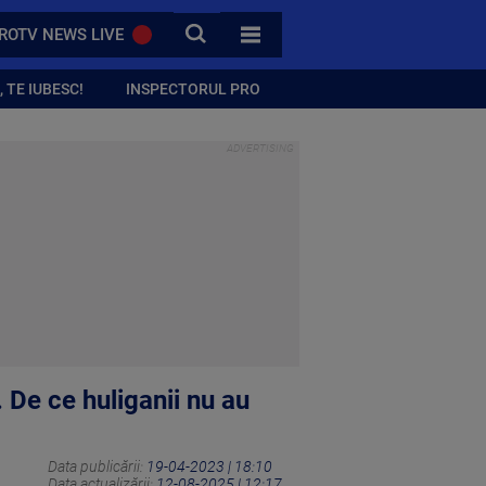
CAUTA
ROTV NEWS LIVE
TOATE CATEGORIILE
 TE IUBESC!
INSPECTORUL PRO
 De ce huliganii nu au
Data publicării:
19-04-2023 | 18:10
Data actualizării:
12-08-2025 | 12:17