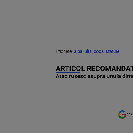
Etichete:
alba iulia
,
coca
,
statuie
,
ARTICOL RECOMANDAT
Atac rusesc asupra unuia dintr
ADA