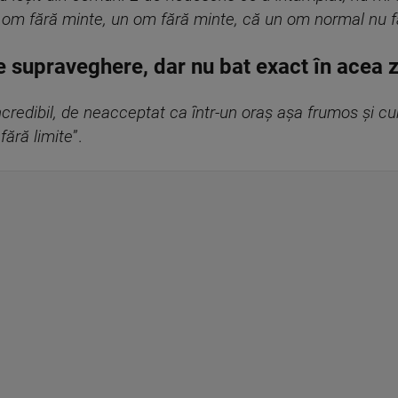
Un om fără minte, un om fără minte, că un om normal nu 
e supraveghere, dar nu bat exact în acea 
ncredibil, de neacceptat ca într-un oraș așa frumos și cur
fără limite
”.