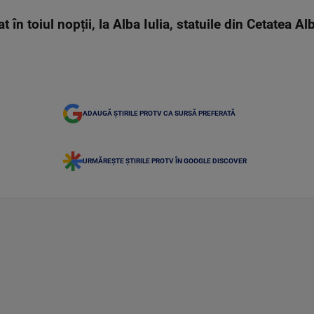
 în toiul nopții, la Alba Iulia, statuile din Cetatea Al
ADAUGĂ ȘTIRILE PROTV CA SURSĂ PREFERATĂ
URMĂREȘTE ȘTIRILE PROTV ÎN GOOGLE DISCOVER