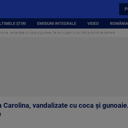
P
LTIMELE ȘTIRI
EMISIUNI INTEGRALE
VIDEO
ROMÂNIA,
arolina, vandalizate cu coca și gunoaie. De ce huliganii nu au fost surprinși de camere
a Carolina, vandalizate cu coca și gunoaie.
e