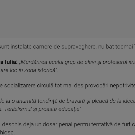
 sunt instalate camere de supraveghere, nu bat tocmai 
a Iulia:
„
Murdărirea acelui grup de elevi și profesorul iez
 are loc în zona istorică
”.
 socializarere circulă tot mai des provocări nepotrivite,
de la o anumită tendință de bravură și pleacă de la id
. Teribilismul și proasta educație
”.
 au deschis deja un dosar penal pentru tentativă de furt c
chioșc.