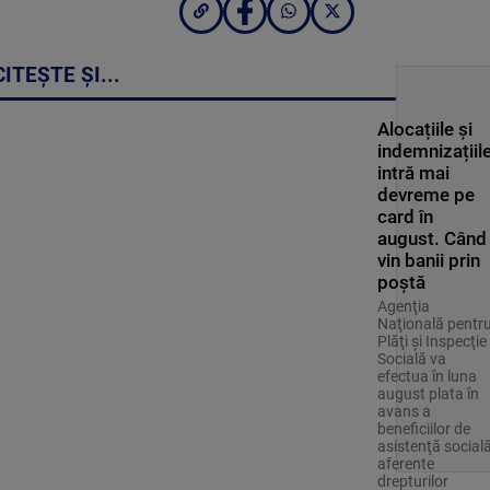
CITEȘTE ȘI...
Alocațiile și
indemnizațiil
intră mai
devreme pe
card în
august. Când
vin banii prin
poștă
Agenţia
Naţională pentr
Plăţi şi Inspecţie
Socială va
efectua în luna
august plata în
avans a
beneficiilor de
asistenţă social
aferente
drepturilor