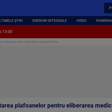
P
LTIMELE ȘTIRI
EMISIUNI INTEGRALE
VIDEO
ROMÂNIA,
a 13:00
rea plafoanelor pentru eliberarea medicamentelor
ntarea plafoanelor pentru eliberarea medi