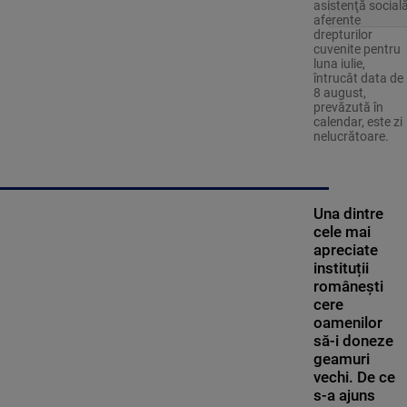
asistenţă social
aferente
drepturilor
cuvenite pentru
luna iulie,
întrucât data de
8 august,
prevăzută în
calendar, este zi
nelucrătoare.
Una dintre
cele mai
apreciate
instituții
românești
cere
oamenilor
să-i doneze
geamuri
vechi. De ce
s-a ajuns