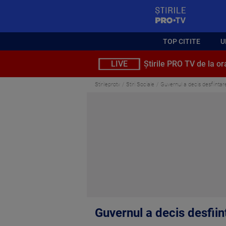
StirilePROTV
TOP CITITE
U
LIVE
Știrile PRO TV de la or
Stirileprotv
Stiri Sociale
Guvernul a decis desfiinta
Guvernul a decis desfii