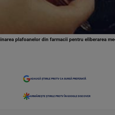
minarea plafoanelor din farmacii pentru eliberarea 
ADAUGĂ ȘTIRILE PROTV CA SURSĂ PREFERATĂ
URMĂREȘTE ȘTIRILE PROTV ÎN GOOGLE DISCOVER