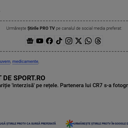
.
Urmărește
Știrile PRO TV
pe canalul de social media preferat:
uvern
,
medicamente
,
 DE SPORT.RO
ie 'interzisă' pe rețele. Partenera lui CR7 s-a fotog
UGĂ ȘTIRILE PROTV CA SURSĂ PREFERATĂ
URMĂREȘTE ȘTIRILE PROTV ÎN GOOGLE 