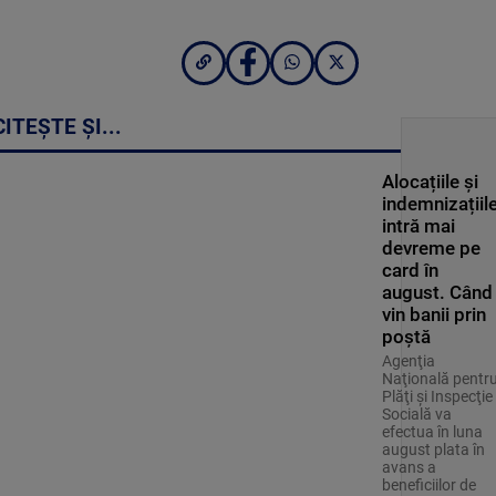
CITEȘTE ȘI...
Alocațiile și
indemnizațiil
intră mai
devreme pe
card în
august. Când
vin banii prin
poștă
Agenţia
Naţională pentr
Plăţi şi Inspecţie
Socială va
efectua în luna
august plata în
avans a
beneficiilor de