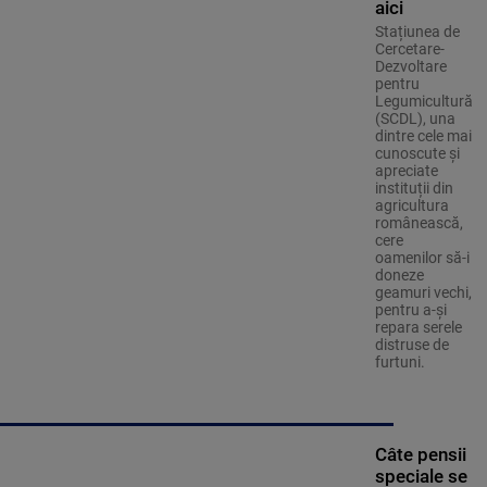
aici
Stațiunea de
Cercetare-
Dezvoltare
pentru
Legumicultură
(SCDL), una
dintre cele mai
cunoscute și
apreciate
instituții din
agricultura
românească,
cere
oamenilor să-i
doneze
geamuri vechi,
pentru a-și
repara serele
distruse de
furtuni.
Câte pensii
speciale se