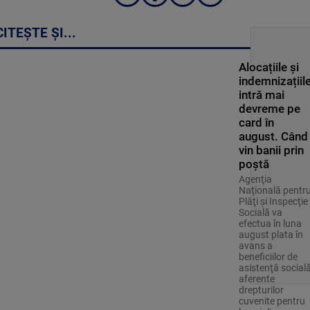
CITEȘTE ȘI...
Alocațiile și
indemnizațiil
intră mai
devreme pe
card în
august. Când
vin banii prin
poștă
Agenţia
Naţională pentr
Plăţi şi Inspecţie
Socială va
efectua în luna
august plata în
avans a
beneficiilor de
asistenţă social
aferente
drepturilor
cuvenite pentru