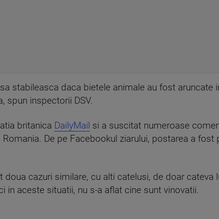
a sa stabileasca daca bietele animale au fost aruncate 
a, spun inspectorii DSV.
catia britanica
DailyMail
si a suscitat numeroase comenta
in Romania. De pe Facebookul ziarului, postarea a fost
st doua cazuri similare, cu alti catelusi, de doar cateva l
 in aceste situatii, nu s-a aflat cine sunt vinovatii.