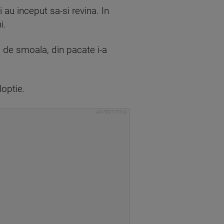
si au inceput sa-si revina. In
i.
e de smoala, din pacate i-a
doptie.