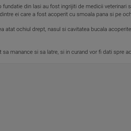
o fundatie din Iasi au fost ingrijiti de medicii veterinari 
dintre ei care a fost acoperit cu smoala pana si pe och
ea atat ochiul drept, nasul si cavitatea bucala acoperit
put sa manance si sa latre, si in curand vor fi dati spre a