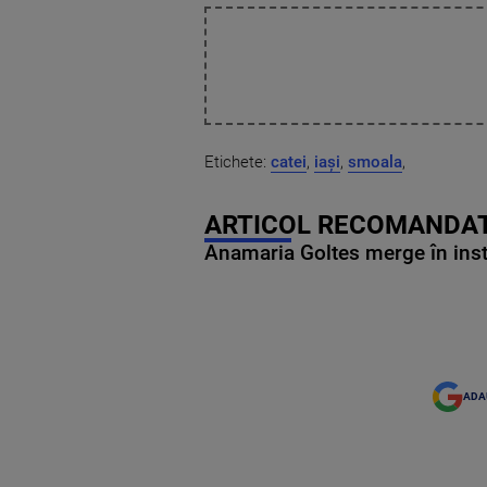
Etichete:
catei
,
iași
,
smoala
,
ARTICOL RECOMANDAT
Anamaria Goltes merge în ins
ADA