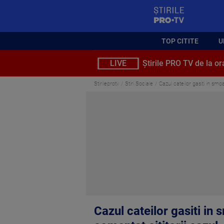
StirilePROTV
TOP CITITE
U
LIVE
Știrile PRO TV de la or
Stirileprotv
Stiri Sociale
Cazul cateilor gasiti in smoa
Cazul cateilor gasiti in 