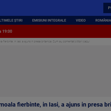
P
LTIMELE ȘTIRI
EMISIUNI INTEGRALE
VIDEO
ROMÂNIA,
a 19:00
la fierbinte, in Iasi, a ajuns in presa britanica. Cum au comentat cititorii cazul
smoala fierbinte, in Iasi, a ajuns in presa 