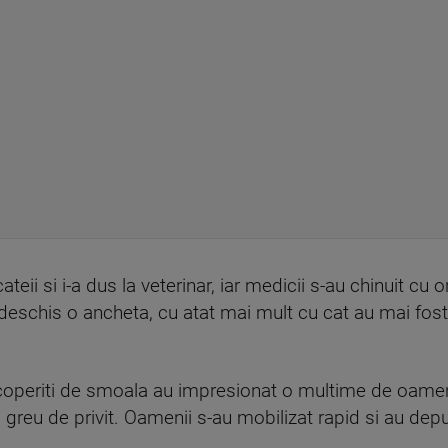
teii si i-a dus la veterinar, iar medicii s-au chinuit cu ore
u deschis o ancheta, cu atat mai mult cu cat au mai fost
 acoperiti de smoala au impresionat o multime de oam
fii greu de privit. Oamenii s-au mobilizat rapid si au dep