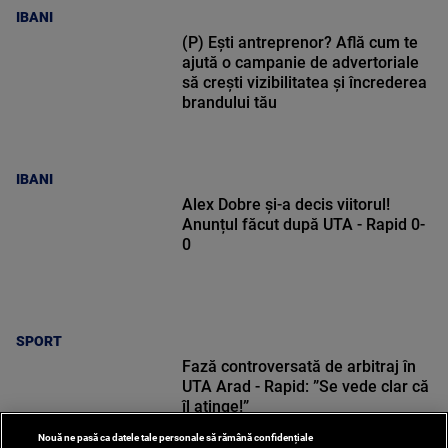
IBANI
(P) Ești antreprenor? Află cum te
ajută o campanie de advertoriale
să crești vizibilitatea și încrederea
brandului tău
IBANI
Alex Dobre și-a decis viitorul!
Anunțul făcut după UTA - Rapid 0-
0
SPORT
Fază controversată de arbitraj în
UTA Arad - Rapid: ”Se vede clar că
îl atinge!”
Nouă ne pasă ca datele tale personale să rămână confidențiale