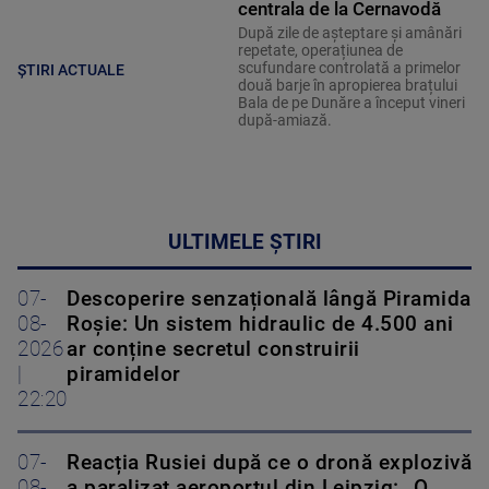
centrala de la Cernavodă
După zile de așteptare și amânări
repetate, operațiunea de
scufundare controlată a primelor
ȘTIRI ACTUALE
două barje în apropierea brațului
Bala de pe Dunăre a început vineri
după-amiază.
ULTIMELE ȘTIRI
07-
Descoperire senzațională lângă Piramida
08-
Roșie: Un sistem hidraulic de 4.500 ani
2026
ar conține secretul construirii
|
piramidelor
22:20
07-
Reacția Rusiei după ce o dronă explozivă
08-
a paralizat aeroportul din Leipzig: „O