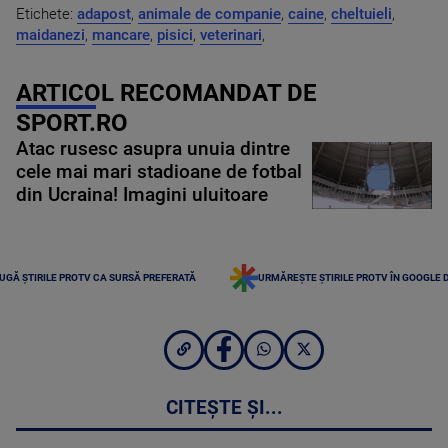
Etichete:
adapost
,
animale de companie
,
caine
,
cheltuieli
,
maidanezi
,
mancare
,
pisici
,
veterinari
,
ARTICOL RECOMANDAT DE
SPORT.RO
Atac rusesc asupra unuia dintre
cele mai mari stadioane de fotbal
din Ucraina! Imagini uluitoare
UGĂ ȘTIRILE PROTV CA SURSĂ PREFERATĂ
URMĂREȘTE ȘTIRILE PROTV ÎN GOOGLE 
CITEȘTE ȘI...