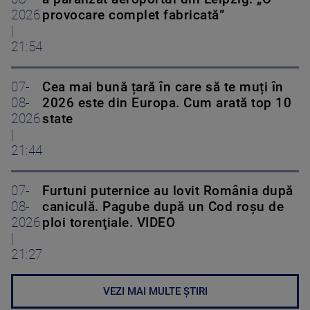
2026
provocare complet fabricată”
|
21:54
07-
Cea mai bună țară în care să te muți în
08-
2026 este din Europa. Cum arată top 10
2026
state
|
21:44
07-
Furtuni puternice au lovit România după
08-
caniculă. Pagube după un Cod roşu de
2026
ploi torenţiale. VIDEO
|
21:27
VEZI MAI MULTE ȘTIRI