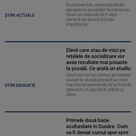
În ultimele luni, amenințările din
apropierea granițelor României au
făcut ca misiunile de Poliție
ȘTIRI ACTUALE
Aeriană să devină tot mai
importante.
Elevii care stau de mici pe
rețelele de socializare vor
avea rezultate mai proaste
la școală. Ce arată un studiu
Elevii care îşi fac conturi pe rețelele
sociale în școala primară au note
mai mici la examenele de la final de
STIRI EDUCATIE
gimnaziu, în special la științe și
citire.
Primele două barje
scufundate în Dunăre. Cum
va fi deviat cursul apei spre