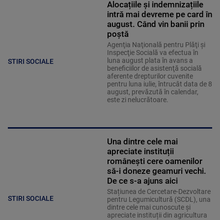
Alocațiile și indemnizațiile
intră mai devreme pe card în
august. Când vin banii prin
poștă
Agenţia Naţională pentru Plăţi şi
Inspecţie Socială va efectua în
luna august plata în avans a
STIRI SOCIALE
beneficiilor de asistenţă socială
aferente drepturilor cuvenite
pentru luna iulie, întrucât data de 8
august, prevăzută în calendar,
este zi nelucrătoare.
Una dintre cele mai
apreciate instituții
românești cere oamenilor
să-i doneze geamuri vechi.
De ce s-a ajuns aici
Stațiunea de Cercetare-Dezvoltare
STIRI SOCIALE
pentru Legumicultură (SCDL), una
dintre cele mai cunoscute și
apreciate instituții din agricultura