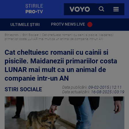
StirilePROTV
CAUTA
VOYO
TOATE 
PROTV NEWS LIVE
ULTIMELE ȘTIRI
Stirileprotv
Stiri Sociale
Cat cheltuiesc romanii cu cainii si pisicile. Maidanezii
primariilor costa LUNAR mai mult ca un animal de companie intr-un AN
Cat cheltuiesc romanii cu cainii si
pisicile. Maidanezii primariilor costa
LUNAR mai mult ca un animal de
companie intr-un AN
Data publicării:
09-02-2015 | 12:11
STIRI SOCIALE
Data actualizării:
16-08-2025 | 03:19