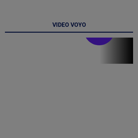
VIDEO VOYO
Stirile PRO TV
Stirile PRO
TV # 19.00 -
07 August
2026
MAI