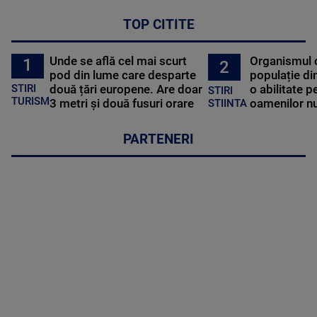
TOP CITITE
Unde se află cel mai scurt
Organismul 
1
2
pod din lume care desparte
populație di
STIRI
două țări europene. Are doar
o abilitate p
STIRI
TURISM
3 metri și două fusuri orare
oamenilor nu
STIINTA
PARTENERI