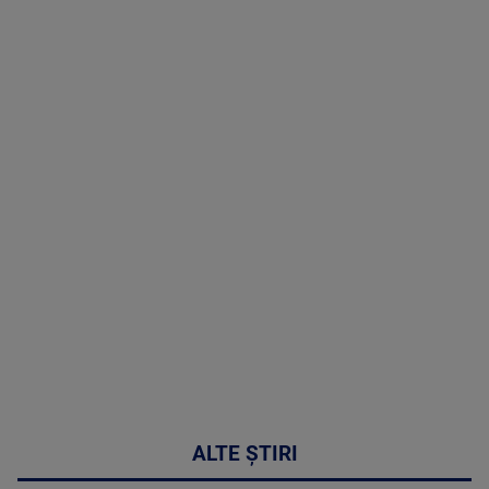
TV # 17.00 -
07 August
2026
MAI
MULTE
DETALII
50:51
ALTE ȘTIRI