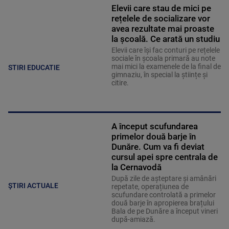
Elevii care stau de mici pe
rețelele de socializare vor
avea rezultate mai proaste
la școală. Ce arată un studiu
Elevii care îşi fac conturi pe rețelele
sociale în școala primară au note
mai mici la examenele de la final de
STIRI EDUCATIE
gimnaziu, în special la științe și
citire.
A început scufundarea
primelor două barje în
Dunăre. Cum va fi deviat
cursul apei spre centrala de
la Cernavodă
După zile de așteptare și amânări
ȘTIRI ACTUALE
repetate, operațiunea de
scufundare controlată a primelor
două barje în apropierea brațului
Bala de pe Dunăre a început vineri
după-amiază.