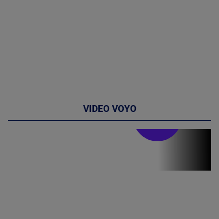
VIDEO VOYO
Stirile PRO TV
Stirile PRO