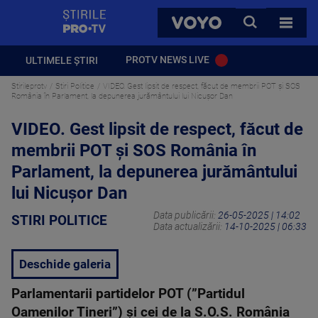
StirilePROTV
CAUTA
VOYO
TOATE 
PROTV NEWS LIVE
ULTIMELE ȘTIRI
Stirileprotv
Stiri Politice
VIDEO. Gest lipsit de respect, făcut de membrii POT și SOS
România în Parlament, la depunerea jurământului lui Nicușor Dan
VIDEO. Gest lipsit de respect, făcut de
membrii POT și SOS România în
Parlament, la depunerea jurământului
lui Nicușor Dan
Data publicării:
26-05-2025 | 14:02
STIRI POLITICE
Data actualizării:
14-10-2025 | 06:33
Deschide galeria
Parlamentarii partidelor POT (”Partidul
Oamenilor Tineri”) și cei de la S.O.S. România