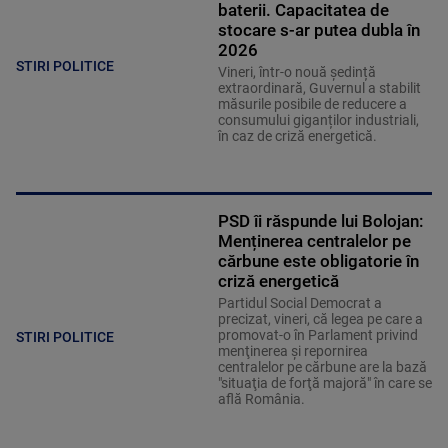
baterii. Capacitatea de
stocare s-ar putea dubla în
2026
STIRI POLITICE
Vineri, într-o nouă ședință
extraordinară, Guvernul a stabilit
măsurile posibile de reducere a
consumului giganților industriali,
în caz de criză energetică.
PSD îi răspunde lui Bolojan:
Menținerea centralelor pe
cărbune este obligatorie în
criză energetică
Partidul Social Democrat a
precizat, vineri, că legea pe care a
promovat-o în Parlament privind
STIRI POLITICE
menţinerea şi repornirea
centralelor pe cărbune are la bază
"situaţia de forţă majoră" în care se
află România.