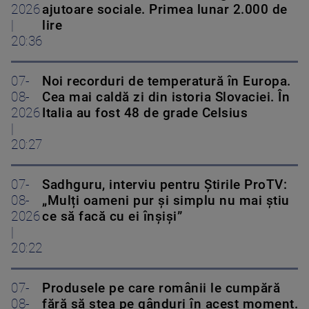
2026
ajutoare sociale. Primea lunar 2.000 de
|
lire
20:36
07-
Noi recorduri de temperatură în Europa.
08-
Cea mai caldă zi din istoria Slovaciei. În
2026
Italia au fost 48 de grade Celsius
|
20:27
07-
Sadhguru, interviu pentru Știrile ProTV:
08-
„Mulți oameni pur și simplu nu mai știu
2026
ce să facă cu ei înșiși”
|
20:22
07-
Produsele pe care românii le cumpără
08-
fără să stea pe gânduri în acest moment.