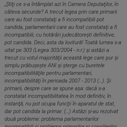
„Ştiţi ce s-a întâmplat azi în Camera Deputaţilor, în
câteva secunde? A trecut legea prin care primarii
care au fost constataţi a fi incompatibili pot
candida, parlamentarii care au fost constataţi a fi
incompatibili, cu hotărâri judecătoreşti definitive,
pot candida. Deci, asta da lovitură! Toată lumea s-a
uitat pe 303 (Legea 303/2004 - n.r.) şi astăzi a
trecut cu votul majorităţii această lege care pur şi
simplu prăbuşeşte ANI şi şterge cu buretele
incompatibilităţile pentru parlamentari,
incompatibilităţi în perioada 2007 - 2013 (...). Şi
primarii, despre care se spune aşa: dacă s-a
constatat incompatibilitatea în mod definitiv, în
instanţă, nu pot ocupa funcţii în aparatul de stat,
dar pot candida la primar. (...) Astăzi şi-au rezolvat
două probleme: problema parlamentarilor
incompatibili şi problema primarilor şi consilierilor