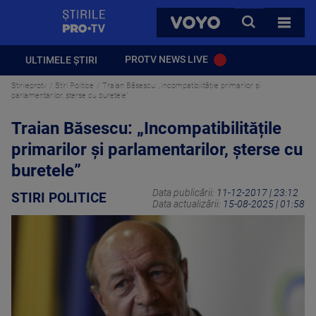
StirilePROTV
CAUTA
VOYO
TOATE 
PROTV NEWS LIVE
ULTIMELE ȘTIRI
Stirileprotv
Stiri Politice
Traian Băsescu: „Incompatibilitățile primarilor și
parlamentarilor, șterse cu buretele”
Traian Băsescu: „Incompatibilitățile
primarilor și parlamentarilor, șterse cu
buretele”
Data publicării:
11-12-2017 | 23:12
STIRI POLITICE
Data actualizării:
15-08-2025 | 01:58