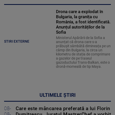
Drona care a explodat în
Bulgaria, la granița cu
România, a fost identificată.
Anunțul autorităților de la
Sofia
Ministerul Apărării de la Sofia a
STIRI EXTERNE
anunțat că drona care s-a
prăbușit sâmbătă dimineața pe un
câmp din Bulgaria, la circa un
kilometru de stația de comprimare
a gazelor de pe traseul
gazoductului Trans-Balkan, este o
dronă-momeală de tip Maya.
ULTIMELE ȘTIRI
08-
Care este mâncarea preferată a lui Florin
08-
Dumitrescu. Juratul MastrerChef a vorbit