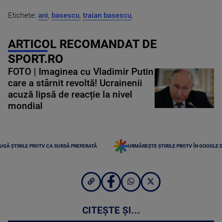
Etichete:
ani
,
basescu
,
traian basescu
,
ARTICOL RECOMANDAT DE
SPORT.RO
FOTO | Imaginea cu Vladimir Putin
care a stârnit revoltă! Ucrainenii
acuză lipsă de reacție la nivel
mondial
UGĂ ȘTIRILE PROTV CA SURSĂ PREFERATĂ
URMĂREȘTE ȘTIRILE PROTV ÎN GOOGLE 
CITEȘTE ȘI...