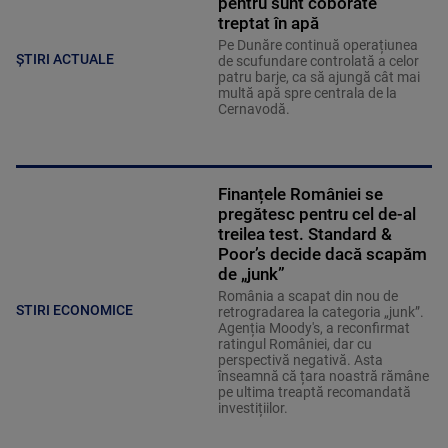
pentru sunt coborâte
treptat în apă
Pe Dunăre continuă operațiunea
ȘTIRI ACTUALE
de scufundare controlată a celor
patru barje, ca să ajungă cât mai
multă apă spre centrala de la
Cernavodă.
Finanțele României se
pregătesc pentru cel de-al
treilea test. Standard &
Poor’s decide dacă scapăm
de „junk”
România a scapat din nou de
STIRI ECONOMICE
retrogradarea la categoria „junk”.
Agenția Moody's, a reconfirmat
ratingul României, dar cu
perspectivă negativă. Asta
înseamnă că țara noastră rămâne
pe ultima treaptă recomandată
investițiilor.