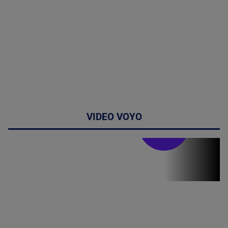
VIDEO VOYO
Stirile PRO TV
Stirile PRO