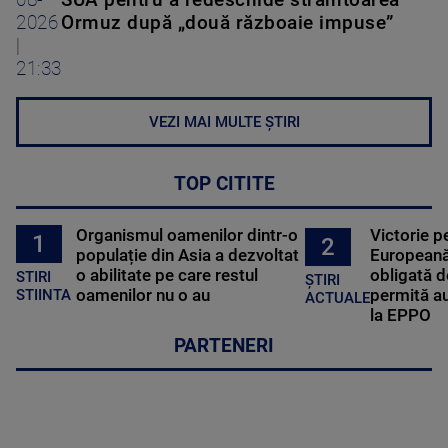
08-
SUA pentru a redeschide strâmtoarea
2026
Ormuz după „două războaie impuse”
|
21:33
VEZI MAI MULTE ȘTIRI
TOP CITITE
Organismul oamenilor dintr-o
Victorie p
1
2
populație din Asia a dezvoltat
Europeană
o abilitate pe care restul
obligată d
STIRI
ȘTIRI
oamenilor nu o au
permită au
STIINTA
ACTUALE
la EPPO
PARTENERI