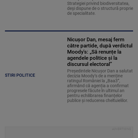
Strategiei privind biodiversitatea,
deși dispune de o structură proprie
de specialitate.
Nicușor Dan, mesaj ferm
către partide, după verdictul
Moody's: „Să renunțe la
agendele politice şi la
discursul electoral”
Președintele Nicușor Dan a salutat
STIRI POLITICE
decizia Moody’s de a menține
ratingul României la „Baa3”,
afirmând că agenția a confirmat
progresele făcute în ultimul an
pentru echilibrarea finanțelor
publice și reducerea cheltuielilor.