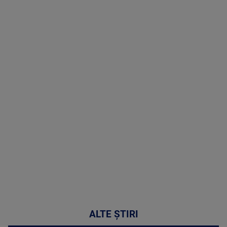
TV # 19.00 -
8 August
2026
MAI
MULTE
DETALII
30:33
ALTE ȘTIRI