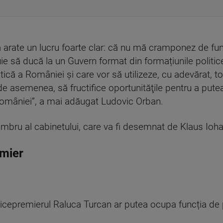
 arate un lucru foarte clar: că nu mă cramponez de fun
uie să ducă la un Guvern format din formațiunile politi
ntică a României şi care vor să utilizeze, cu adevărat, t
de asemenea, să fructifice oportunităţile pentru a putea
 României”, a mai adăugat Ludovic Orban.
bru al cabinetului, care va fi desemnat de Klaus Iohan
emier
, vicepremierul Raluca Turcan ar putea ocupa funcția de