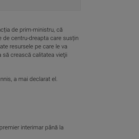
cția de prim-ministru, că
ce de centru-dreapta care susțin
oate resursele pe care le va
 să crească calitatea vieţii
nis, a mai declarat el.
 premier interimar până la