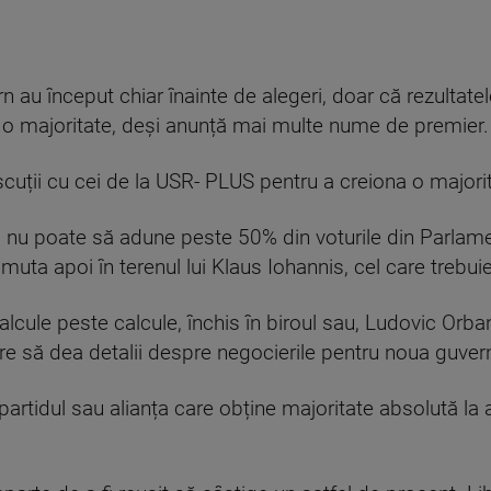
rn au început chiar înainte de alegeri, doar că rezultate
 o majoritate, deși anunță mai multe nume de premier.
discuții cu cei de la USR- PLUS pentru a creiona o majori
nu poate să adune peste 50% din voturile din Parlamen
muta apoi în terenul lui Klaus Iohannis, cel care treb
lcule peste calcule, închis în biroul sau, Ludovic Orba
care să dea detalii despre negocierile pentru noua guver
artidul sau alianța care obține majoritate absolută la