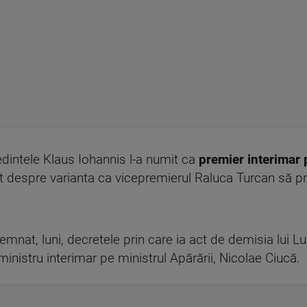
edintele Klaus Iohannis l-a numit ca
premier interimar 
utat despre varianta ca vicepremierul Raluca Turcan să pr
mnat, luni, decretele prin care ia act de demisia lui L
nistru interimar pe ministrul Apărării, Nicolae Ciucă.