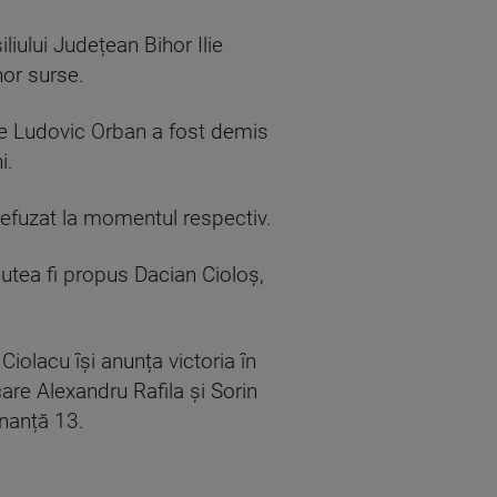
liului Județean Bihor Ilie
nor surse.
ce Ludovic Orban a fost demis
i.
 refuzat la momentul respectiv.
utea fi propus Dacian Cioloș,
iolacu își anunța victoria în
care Alexandru Rafila și Sorin
onanță 13.