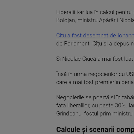
Liberalii i-ar lua în calcul pent
Bolojan, ministru Apărării Nicola
Cîțu a fost desemnat de Iohann
de Parlament. Cîțu și-a depu
Și Nicolae Ciucă a mai fost luat
Însă în urma negocierilor cu US
care a mai fost premier în per
Negocierile se poartă și în tabă
fața liberalilor, cu peste 30%. I
Grindeanu, fostul prim-ministru
Calcule și scenarii comp