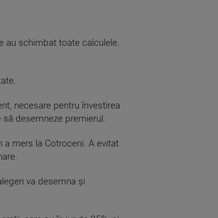
le au schimbat toate calculele.
tate.
t, necesare pentru învestirea
uie să desemneze premierul.
n a mers la Cotroceni. A evitat
nare.
 alegeri va desemna și