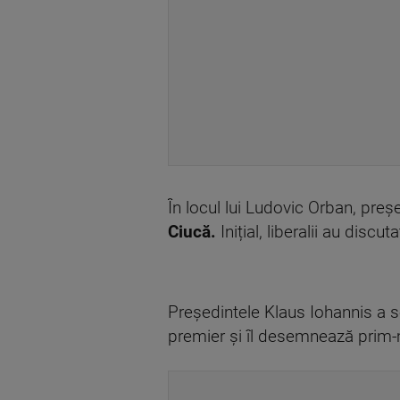
În locul lui Ludovic Orban, preș
Ciucă.
Inițial, liberalii au disc
Preşedintele Klaus Iohannis a se
premier şi îl desemnează prim-mi