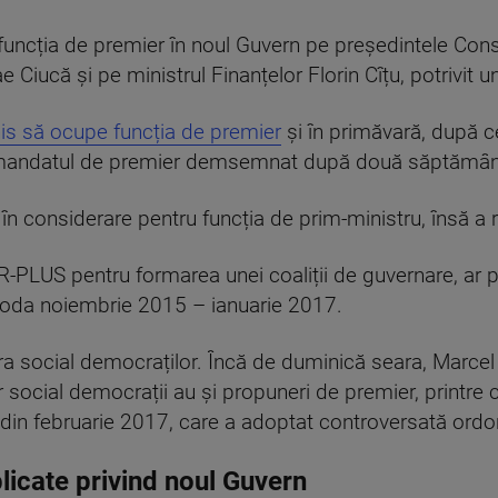
ru funcția de premier în noul Guvern pe președintele Consi
e Ciucă și pe ministrul Finanțelor Florin Cîțu, potrivit u
is să ocupe funcția de premier
și în primăvară, după 
s mandatul de premier demsemnat după două săptămân
 în considerare pentru funcția de prim-ministru, însă a
R-PLUS pentru formarea unei coaliții de guvernare, ar p
iaoda noiembrie 2015 – ianuarie 2017.
ra social democraților. Încă de duminică seara, Marcel C
ar social democrații au și propuneri de premier, printre 
 din februarie 2017, care a adoptat controversată ord
licate privind noul Guvern