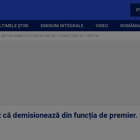
P
LTIMELE ȘTIRI
EMISIUNI INTEGRALE
VIDEO
ROMÂNIA,
demisionează din funcția de premier. Nicolae Ciucă va fi interimar
 că demisionează din funcția de premier. 