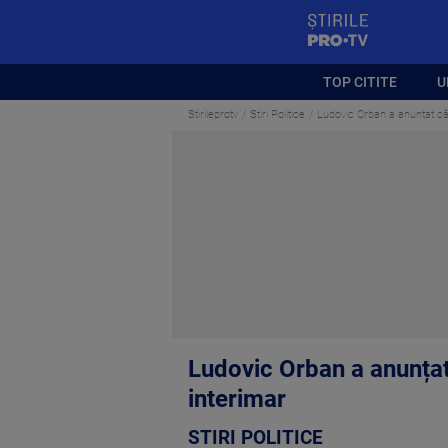
StirilePROTV
TOP CITITE
U
Stirileprotv
Stiri Politice
Ludovic Orban a anunțat că 
Ludovic Orban a anunțat
interimar
STIRI POLITICE