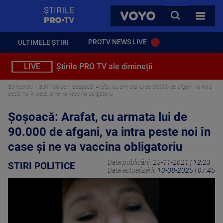
StirilePROTV
CAUTA
VOYO
TOATE 
PROTV NEWS LIVE
ULTIMELE ȘTIRI
LIVE
Știrile PRO TV ale dimineții
Stirileprotv
Stiri Politice
Şoşoacă: Arafat, cu armata lui de 90.000 de afgani, va intra
peste noi în case şi ne va vaccina obligatoriu
Şoşoacă: Arafat, cu armata lui de
90.000 de afgani, va intra peste noi în
case şi ne va vaccina obligatoriu
Data publicării:
25-11-2021 | 12:23
STIRI POLITICE
Data actualizării:
13-08-2025 | 07:45