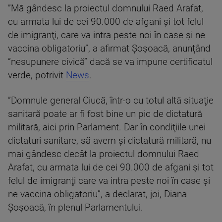
”Mă gândesc la proiectul domnului Raed Arafat,
cu armata lui de cei 90.000 de afgani şi tot felul
de imigranţi, care va intra peste noi în case şi ne
vaccina obligatoriu”, a afirmat Şoşoacă, anunţând
”nesupunere civică” dacă se va impune certificatul
verde, potrivit
News
.
”Domnule general Ciucă, într-o cu totul altă situaţie
sanitară poate ar fi fost bine un pic de dictatură
militară, aici prin Parlament. Dar în condiţiile unei
dictaturi sanitare, să avem şi dictatură militară, nu
mai gândesc decât la proiectul domnului Raed
Arafat, cu armata lui de cei 90.000 de afgani şi tot
felul de imigranţi care va intra peste noi în case şi
ne vaccina obligatoriu”, a declarat, joi, Diana
Şoşoacă, în plenul Parlamentului.