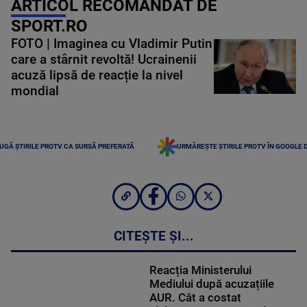
ARTICOL RECOMANDAT DE
SPORT.RO
FOTO | Imaginea cu Vladimir Putin
care a stârnit revoltă! Ucrainenii
acuză lipsă de reacție la nivel
mondial
UGĂ ȘTIRILE PROTV CA SURSĂ PREFERATĂ
URMĂREȘTE ȘTIRILE PROTV ÎN GOOGLE 
CITEȘTE ȘI...
Reacția Ministerului
Mediului după acuzațiile
AUR. Cât a costat