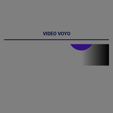
VIDEO VOYO
Stirile PRO TV
Stirile PRO
TV # 19.00 -
8 August
2026