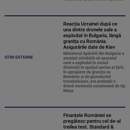
Reacția Ucrainei după ce
una dintre dronele sale a
explodat în Bulgaria, lângă
granița cu România.
Asigurările date de Kiev
Ministerul Apărării din Bulgaria a
STIRI EXTERNE
anunţat sâmbătă că aparatul
care a explodat în cursul
dimineţii în spaţiul aerian al ţării,
în apropiere de graniţa cu
România şi de gazoductul
transbalcanic, era probabil o
dronă momeală ucraineană de tip
Maya.
Finanțele României se
pregătesc pentru cel de-al
treilea test. Standard &