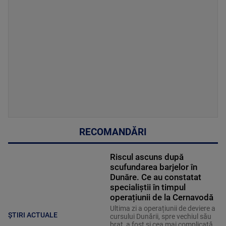
RECOMANDĂRI
Riscul ascuns după
scufundarea barjelor în
Dunăre. Ce au constatat
specialiștii în timpul
operațiunii de la Cernavodă
Ultima zi a operațiunii de deviere a
ȘTIRI ACTUALE
cursului Dunării, spre vechiul său
braț, a fost și cea mai complicată.