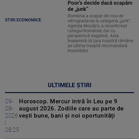
Poor’s decide dacă scapăm
de „junk”
România a scapat din nou de
STIRI ECONOMICE
retrogradarea la categoria „junk”.
Agenția Moody's, a reconfirmat
ratingul României, dar cu
perspectivă negativă. Asta
înseamnă că țara noastră rămâne
pe ultima treaptă recomandată
investițiilor.
ULTIMELE ȘTIRI
09-
Horoscop. Mercur intră în Leu pe 9
08-
august 2026. Zodiile care au parte de
2026
vești bune, bani și noi oportunități
|
08:25