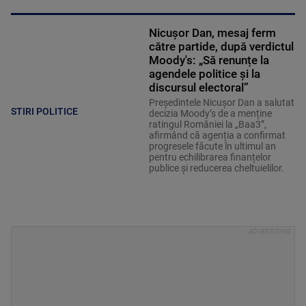
Nicușor Dan, mesaj ferm
către partide, după verdictul
Moody's: „Să renunțe la
agendele politice şi la
discursul electoral”
Președintele Nicușor Dan a salutat
STIRI POLITICE
decizia Moody’s de a menține
ratingul României la „Baa3”,
afirmând că agenția a confirmat
progresele făcute în ultimul an
pentru echilibrarea finanțelor
publice și reducerea cheltuielilor.