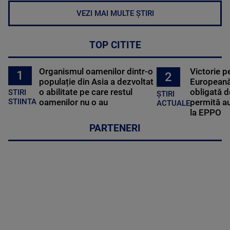
VEZI MAI MULTE ȘTIRI
TOP CITITE
Organismul oamenilor dintr-o
Victorie p
1
2
populație din Asia a dezvoltat
Europeană
o abilitate pe care restul
obligată d
STIRI
ȘTIRI
oamenilor nu o au
permită au
STIINTA
ACTUALE
la EPPO
PARTENERI