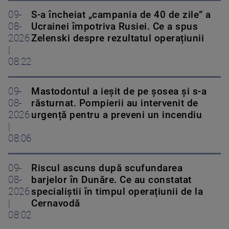
09-
S-a încheiat „campania de 40 de zile” a
08-
Ucrainei împotriva Rusiei. Ce a spus
2026
Zelenski despre rezultatul operațiunii
|
08:22
09-
Mastodontul a ieșit de pe șosea și s-a
08-
răsturnat. Pompierii au intervenit de
2026
urgență pentru a preveni un incendiu
|
08:06
09-
Riscul ascuns după scufundarea
08-
barjelor în Dunăre. Ce au constatat
2026
specialiștii în timpul operațiunii de la
|
Cernavodă
08:02