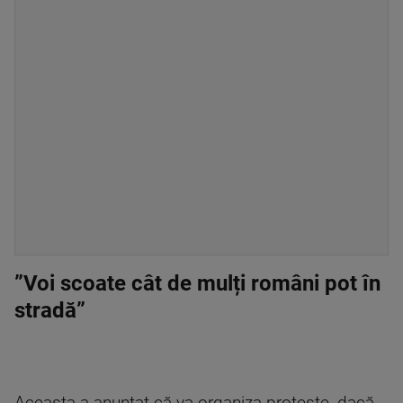
”Voi scoate cât de mulți români pot în
stradă”
Aceasta a anunţat că va organiza proteste, dacă