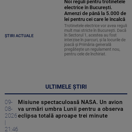
Noi reguli pentru trotinetele
electrice în București.
Amenzi de până la 5.000 de
lei pentru cei care le încalcă
Trotinetele electrice vor avea reguli
mult mai stricte în București. Dacă
în Sectorul 1, acestea au fost
ȘTIRI ACTUALE
interzise în parcuri, și la locurile de
joacă și Primăria generală
pregătește un regulament nou,
pentru cele de închiriat.
ULTIMELE ȘTIRI
09-
Misiune spectaculoasă NASA. Un avion
08-
va urmări umbra Lunii pentru a observa
2026
eclipsa totală aproape trei minute
|
21:46