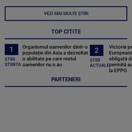
VEZI MAI MULTE ȘTIRI
TOP CITITE
Organismul oamenilor dintr-o
Victorie p
1
2
populație din Asia a dezvoltat
Europeană
o abilitate pe care restul
obligată d
STIRI
ȘTIRI
oamenilor nu o au
permită au
STIINTA
ACTUALE
la EPPO
PARTENERI