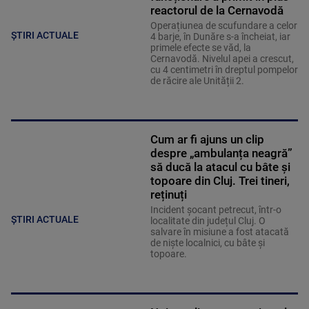
reactorul de la Cernavodă
Operațiunea de scufundare a celor
ȘTIRI ACTUALE
4 barje, în Dunăre s-a încheiat, iar
primele efecte se văd, la
Cernavodă. Nivelul apei a crescut,
cu 4 centimetri în dreptul pompelor
de răcire ale Unității 2.
Cum ar fi ajuns un clip
despre „ambulanța neagră”
să ducă la atacul cu bâte și
topoare din Cluj. Trei tineri,
reținuți
Incident șocant petrecut, într-o
ȘTIRI ACTUALE
localitate din județul Cluj. O
salvare în misiune a fost atacată
de niște localnici, cu bâte și
topoare.