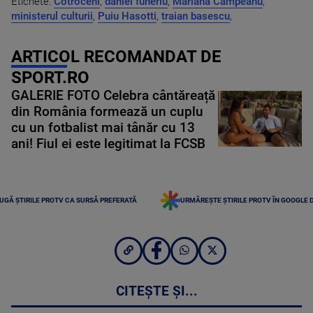
Etichete:
Cotroceni
,
daniel funeriu
,
Mariana Campeanu
,
ministerul culturii
,
Puiu Hasotti
,
traian basescu
,
ARTICOL RECOMANDAT DE
SPORT.RO
GALERIE FOTO Celebra cântăreață
din România formează un cuplu
cu un fotbalist mai tânăr cu 13
ani! Fiul ei este legitimat la FCSB
UGĂ ȘTIRILE PROTV CA SURSĂ PREFERATĂ
URMĂREȘTE ȘTIRILE PROTV ÎN GOOGLE 
CITEȘTE ȘI...