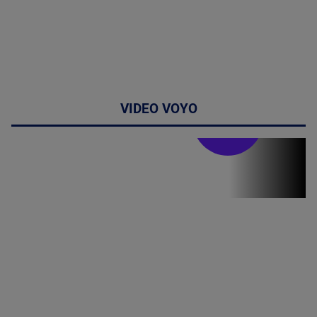
VIDEO VOYO
Stirile PRO TV
Stirile PRO
TV # 19.00 -
09 August