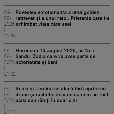
09-
Povestea emoționantă a unui golden
08-
retriever și a unui rățoi. Prietenia care i-a
2026
schimbat viața cățelușei
|
21:35
09-
Horoscop 10 august 2026, cu Neti
08-
Sandu. Zodia care va avea parte de
2026
notorietate și bani
|
21:32
09-
Rusia și Ucraina se atacă fără oprire cu
08-
drone și rachete. Zeci de oameni au fost
2026
uciși sau răniți în doar o zi
|
21:17