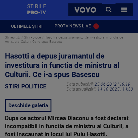
StirilePROTV
CAUTA
VOYO
TOATE 
PROTV NEWS LIVE
ULTIMELE ȘTIRI
Stirileprotv
Stiri Politice
Hasotti a depus juramantul de investitura in functia de
ministru al Culturii. Ce i-a spus Basescu
Hasotti a depus juramantul de
investitura in functia de ministru al
Culturii. Ce i-a spus Basescu
Data publicării:
25-06-2012 | 19:19
STIRI POLITICE
Data actualizării:
14-10-2025 | 14:30
Deschide galeria
Dupa ce actorul Mircea Diaconu a fost declarat
incompatibil in functia de ministru al Culturii, a
fost inscaunat in locul lui Puiu Hasotti.