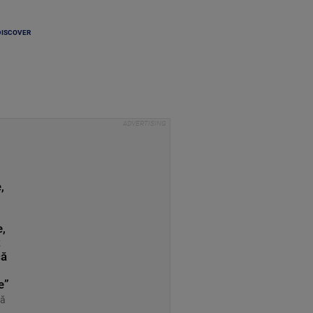
DISCOVER
,
,
t
că
e”
ră