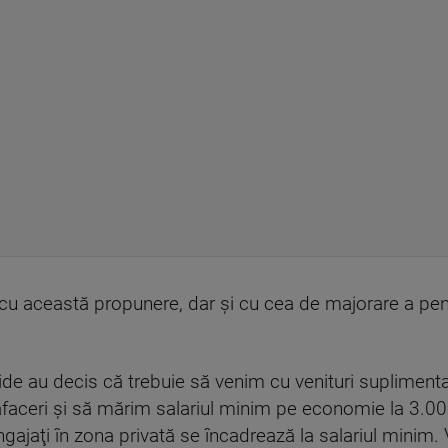
cu această propunere, dar şi cu cea de majorare a pensi
de au decis că trebuie să venim cu venituri suplimentare
faceri şi să mărim salariul minim pe economie la 3.000
ngajaţi în zona privată se încadrează la salariul minim