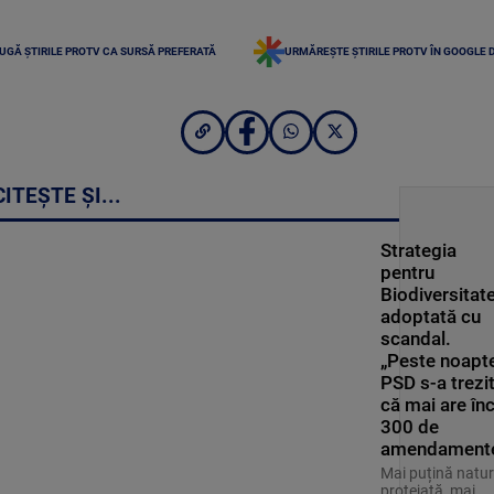
UGĂ ȘTIRILE PROTV CA SURSĂ PREFERATĂ
URMĂREȘTE ȘTIRILE PROTV ÎN GOOGLE 
CITEȘTE ȘI...
Strategia
pentru
Biodiversitate
adoptată cu
scandal.
„Peste noapte
PSD s-a trezi
că mai are în
300 de
amendament
Mai puțină natu
protejată, mai