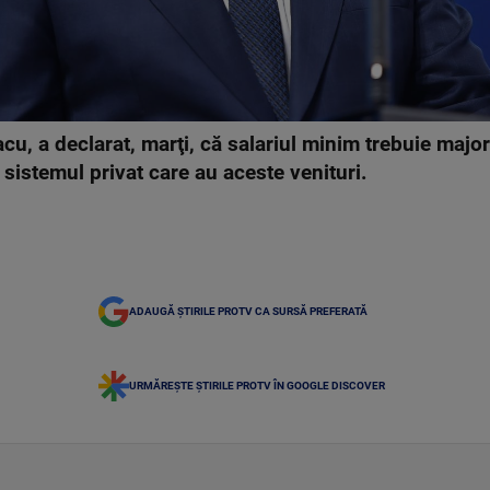
cu, a declarat, marţi, că salariul minim trebuie major
sistemul privat care au aceste venituri.
ADAUGĂ ȘTIRILE PROTV CA SURSĂ PREFERATĂ
URMĂREȘTE ȘTIRILE PROTV ÎN GOOGLE DISCOVER