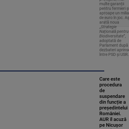
multe garanții
pentru fermieri ș
aproape un milia
de euro în joc. A
arată noua
„
Strategie
Națională pentru
Biodiversitate
”,
adoptată de
Parlament după
dezbateri aprins
între PSD și USR.
Care este
procedura
de
suspendare
din funcție a
președintelui
României.
AUR îl acuză
pe Nicușor