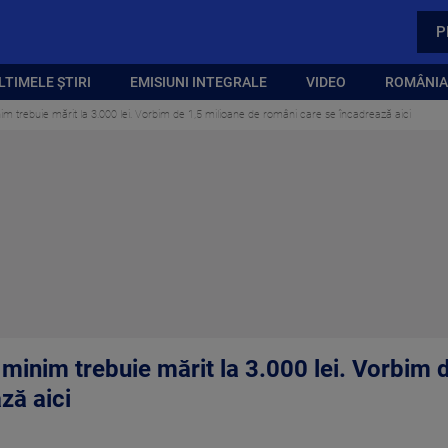
P
LTIMELE ȘTIRI
EMISIUNI INTEGRALE
VIDEO
ROMÂNIA,
nim trebuie mărit la 3.000 lei. Vorbim de 1,5 milioane de români care se încadrează aici
 minim trebuie mărit la 3.000 lei. Vorbim 
ză aici