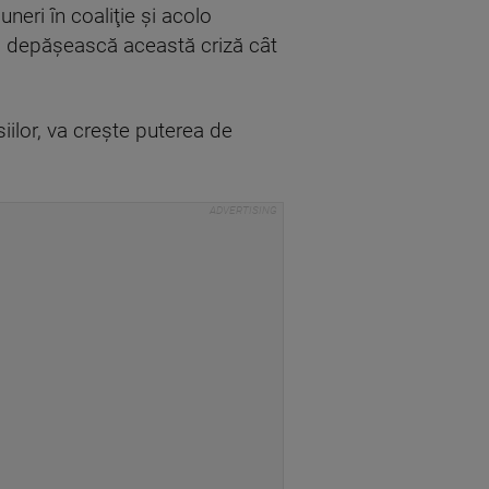
eri în coaliţie şi acolo
să depăşească această criză cât
iilor, va creşte puterea de