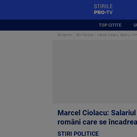
StirilePROTV
TOP CITITE
U
Stirileprotv
Stiri Politice
Marcel Ciolacu: Salariul mi
Marcel Ciolacu: Salariul
români care se încadrea
STIRI POLITICE