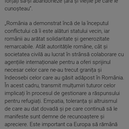
forțați să-și abandoneze țara și viețile pe care le
cunoșteau”.
„România a demonstrat încă de la începutul
conflictului că îi este alături statului vecin, iar
românii au arătat solidaritate și generozitate
remarcabile. Atât autoritățile române, cât și
societatea civilă au lucrat în strânsă colaborare cu
agențiile internaționale pentru a oferi sprijinul
necesar celor care ne-au trecut granița și
îndeosebi celor care au găsit adăpost în România.
În acest cadru, transmit mulțumiri tuturor celor
implicați în procesul de gestionare a răspunsului
pentru refugiați. Empatia, toleranța și altruismul
de care au dat dovadă și pe care continuă să le
manifeste sunt demne de recunoaștere și
apreciere. Este important ca Europa să rămână