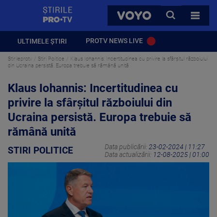
StirilePROTV
CAUTA
VOYO
TOATE 
PROTV NEWS LIVE
ULTIMELE ȘTIRI
Stirileprotv
Stiri Politice
Klaus Iohannis: Incertitudinea cu privire la sfârșitul războiului
din Ucraina persistă. Europa trebuie să rămână unită
Klaus Iohannis: Incertitudinea cu
privire la sfârșitul războiului din
Ucraina persistă. Europa trebuie să
rămână unită
Data publicării:
23-02-2024 | 11:27
STIRI POLITICE
Data actualizării:
12-08-2025 | 01:00