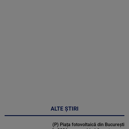
08 August
2026
MAI
MULTE
DETALII
02:32:45
ALTE ȘTIRI
(P) Piața fotovoltaică din București