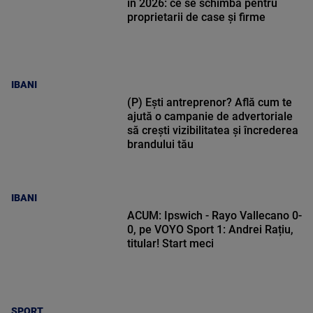
în 2026: ce se schimbă pentru
proprietarii de case și firme
IBANI
(P) Ești antreprenor? Află cum te
ajută o campanie de advertoriale
să crești vizibilitatea și încrederea
brandului tău
IBANI
ACUM: Ipswich - Rayo Vallecano 0-
0, pe VOYO Sport 1: Andrei Rațiu,
titular! Start meci
SPORT