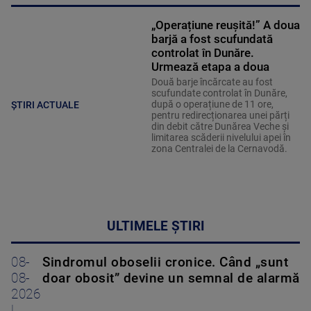
„Operațiune reușită!” A doua
barjă a fost scufundată
controlat în Dunăre.
Urmează etapa a doua
Două barje încărcate au fost
scufundate controlat în Dunăre,
după o operațiune de 11 ore,
ȘTIRI ACTUALE
pentru redirecționarea unei părți
din debit către Dunărea Veche și
limitarea scăderii nivelului apei în
zona Centralei de la Cernavodă.
ULTIMELE ȘTIRI
08-
Sindromul oboselii cronice. Când „sunt
08-
doar obosit” devine un semnal de alarmă
2026
|