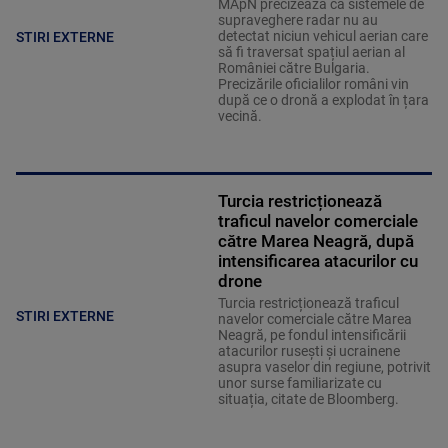
MApN precizează că sistemele de
supraveghere radar nu au
detectat niciun vehicul aerian care
STIRI EXTERNE
să fi traversat spațiul aerian al
României către Bulgaria.
Precizările oficialilor români vin
după ce o dronă a explodat în țara
vecină.
Turcia restricționează
traficul navelor comerciale
către Marea Neagră, după
intensificarea atacurilor cu
drone
Turcia restricționează traficul
STIRI EXTERNE
navelor comerciale către Marea
Neagră, pe fondul intensificării
atacurilor rusești și ucrainene
asupra vaselor din regiune, potrivit
unor surse familiarizate cu
situația, citate de Bloomberg.