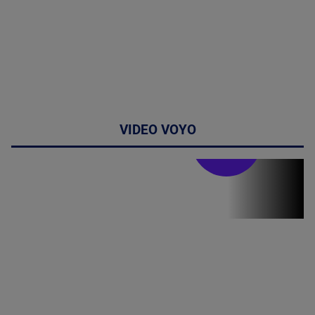
VIDEO VOYO
Stirile PRO TV
Stirile PRO
TV # 07.00 -