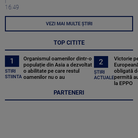
|
16:49
VEZI MAI MULTE ȘTIRI
TOP CITITE
Organismul oamenilor dintr-o
Victorie p
1
2
populație din Asia a dezvoltat
Europeană
o abilitate pe care restul
obligată d
STIRI
ȘTIRI
oamenilor nu o au
permită au
STIINTA
ACTUALE
la EPPO
PARTENERI