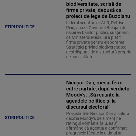
biodiversitate, scrisă de
firme private, depusă ca
proiect de lege de Buzoianu
Liderul senatorilor AUR, Petrișor
STIRI POLITICE
Peiu, acuză Guvernul Bolojan de
risipirea banilor publici, susținând
că Ministerul Mediului a plătit
firme private pentru elaborarea
Strategiei privind biodiversitatea,
deși dispune de o structură proprie
de specialitate.
Nicușor Dan, mesaj ferm
către partide, după verdictul
Moody's: „Să renunțe la
agendele politice şi la
discursul electoral”
Președintele Nicușor Dan a salutat
STIRI POLITICE
decizia Moody’s de a menține
ratingul României la „Baa3”,
afirmând că agenția a confirmat
progresele făcute în ultimul an