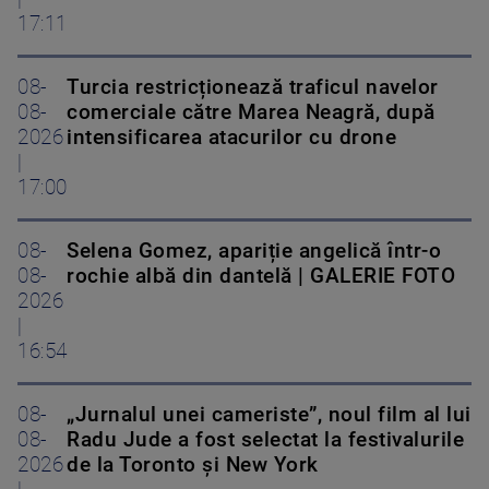
17:11
08-
Turcia restricționează traficul navelor
08-
comerciale către Marea Neagră, după
2026
intensificarea atacurilor cu drone
|
17:00
08-
Selena Gomez, apariție angelică într-o
08-
rochie albă din dantelă | GALERIE FOTO
2026
|
16:54
08-
„Jurnalul unei cameriste”, noul film al lui
08-
Radu Jude a fost selectat la festivalurile
2026
de la Toronto și New York