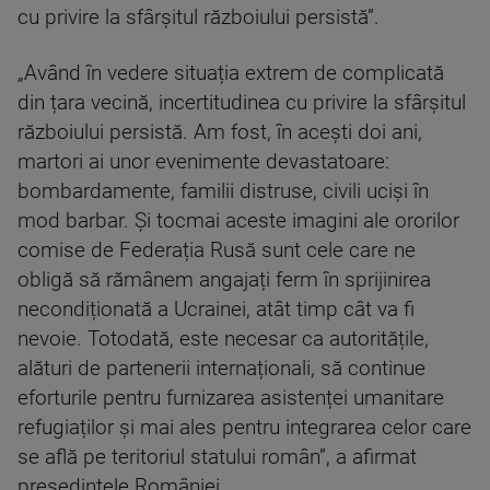
cu privire la sfârșitul războiului persistă”.
„Având în vedere situația extrem de complicată
din țara vecină, incertitudinea cu privire la sfârșitul
războiului persistă. Am fost, în acești doi ani,
martori ai unor evenimente devastatoare:
bombardamente, familii distruse, civili uciși în
mod barbar. Și tocmai aceste imagini ale ororilor
comise de Federația Rusă sunt cele care ne
obligă să rămânem angajați ferm în sprijinirea
necondiționată a Ucrainei, atât timp cât va fi
nevoie. Totodată, este necesar ca autoritățile,
alături de partenerii internaționali, să continue
eforturile pentru furnizarea asistenței umanitare
refugiaților și mai ales pentru integrarea celor care
se află pe teritoriul statului român”, a afirmat
președintele României.