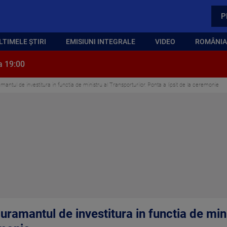
P
LTIMELE ȘTIRI
EMISIUNI INTEGRALE
VIDEO
ROMÂNIA,
a 19:00
antul de investitura in functia de ministru al Transporturilor. Ponta a lipsit de la ceremonie
uramantul de investitura in functia de mini