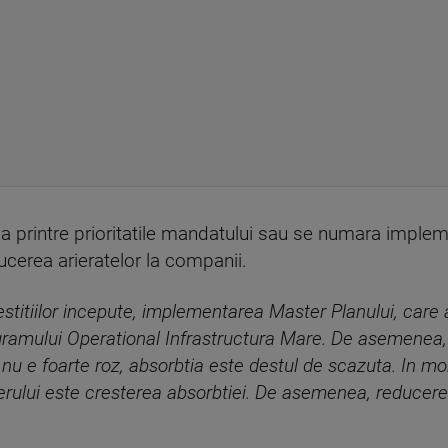
 ca printre prioritatile mandatului sau se numara imple
ducerea arieratelor la companii.
nvestitiilor incepute, implementarea Master Planului, car
amului Operational Infrastructura Mare. De asemenea, c
ia nu e foarte roz, absorbtia este destul de scazuta. In m
terului este cresterea absorbtiei. De asemenea, reducerea