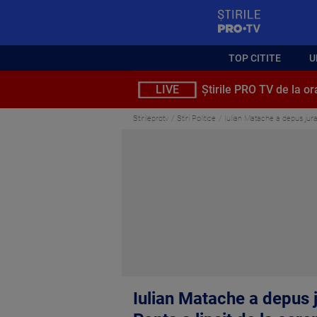
StirilePROTV
TOP CITITE
U
LIVE
Știrile PRO TV de la or
Stirileprotv
Stiri Politice
Iulian Matache a depus juram
Iulian Matache a depus j