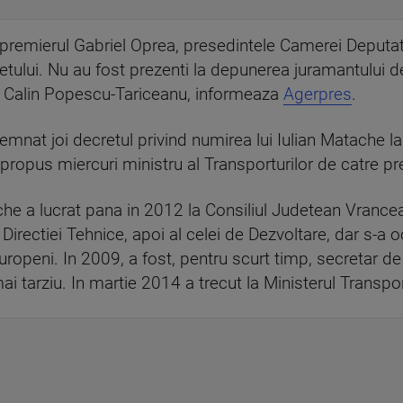
premierul Gabriel Oprea, presedintele Camerei Deputatil
etului. Nu au fost prezenti la depunerea juramantului de
i, Calin Popescu-Tariceanu, informeaza
Agerpres
.
emnat joi decretul privind numirea lui Iulian Matache l
propus miercuri ministru al Transporturilor de catre pr
tache a lucrat pana in 2012 la Consiliul Judetean Vranc
l Directiei Tehnice, apoi al celei de Dezvoltare, dar s-a 
ropeni. In 2009, a fost, pentru scurt timp, secretar de s
mai tarziu. In martie 2014 a trecut la Ministerul Transpor