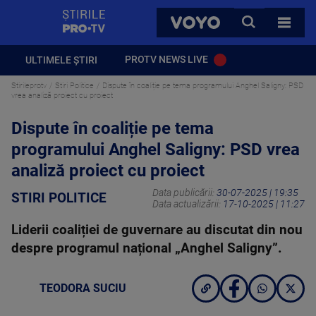
StirilePROTV
CAUTA
VOYO
TOATE 
PROTV NEWS LIVE
ULTIMELE ȘTIRI
Stirileprotv
Stiri Politice
Dispute în coaliție pe tema programului Anghel Saligny: PSD
vrea analiză proiect cu proiect
Dispute în coaliție pe tema
programului Anghel Saligny: PSD vrea
analiză proiect cu proiect
Data publicării:
30-07-2025 | 19:35
STIRI POLITICE
Data actualizării:
17-10-2025 | 11:27
Liderii coaliției de guvernare au discutat din nou
despre programul național „Anghel Saligny”.
TEODORA SUCIU