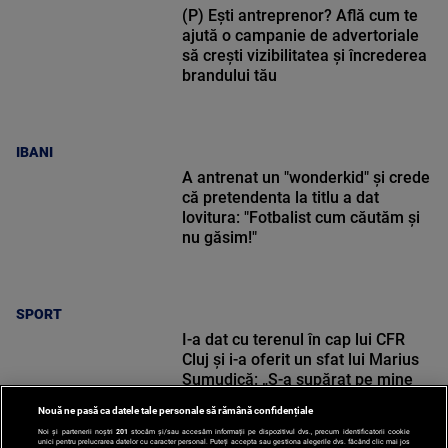
(P) Ești antreprenor? Află cum te
ajută o campanie de advertoriale
să crești vizibilitatea și încrederea
brandului tău
IBANI
A antrenat un "wonderkid" și crede
că pretendenta la titlu a dat
lovitura: "Fotbalist cum căutăm și
nu găsim!"
SPORT
I-a dat cu terenul în cap lui CFR
Cluj și i-a oferit un sfat lui Marius
Șumudică: „S-a supărat pe mine
când i-am zis”
Nouă ne pasă ca datele tale personale să rămână confidențiale
Noi și partenerii noștri
201
stocăm și/sau accesăm informații pe dispozitivul dvs., precum identificatorii cookie
unici pentru prelucrarea datelor cu caracter personal. Puteți accepta sau gestiona alegerile dvs. făcând clic mai jos