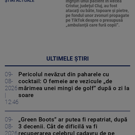
ȘTIRI ACTUALE
îngrijiri unui pacient în Recea
Cristur, judeţul Cluj, au fost
atacaţi cu bâte, topoare şi pietre,
pe fondul unor zvonuri propagate
pe TikTok despre o presupusă
„ambulanţă care fură copii”.
ULTIMELE ȘTIRI
09-
Pericolul nevăzut din paharele cu
08-
cocktail: O femeie are vezicule „de
2026
mărimea unei mingi de golf” după o zi la
|
soare
12:46
09-
„Green Boots” ar putea fi repatriat, după
08-
3 decenii. Cât de dificilă va fi
2026
recuperarea celebrul cadavru de pe