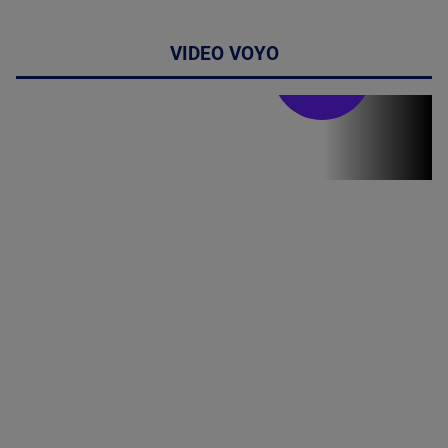
VIDEO VOYO
Stirile PRO TV
Stirile PRO
TV # 19.00 -
8 August
2026
MAI
MULTE