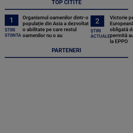
TOP CITITE
Organismul oamenilor dintr-o
Victorie p
1
2
populație din Asia a dezvoltat
Europeană
o abilitate pe care restul
obligată d
STIRI
ȘTIRI
oamenilor nu o au
permită au
STIINTA
ACTUALE
la EPPO
PARTENERI