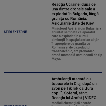
Reacția Ucrainei după ce
una dintre dronele sale a
explodat în Bulgaria, lângă
granița cu România.
Asigurările date de Kiev
Ministerul Apărării din Bulgaria a
STIRI EXTERNE
anunţat sâmbătă că aparatul
care a explodat în cursul
dimineţii în spaţiul aerian al ţării,
în apropiere de graniţa cu
România şi de gazoductul
transbalcanic, era probabil o
dronă momeală ucraineană de tip
Maya.
Ambulanță atacată cu
topoarele în Cluj, după un
zvon pe TikTok că „fură
copii”. Șoferul, rănit.
Reacția lui Arafat | VIDEO
Medicii chemaţi să acorde