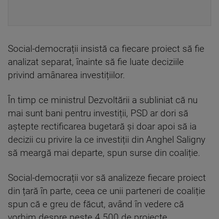
Social-democrații insistă ca fiecare proiect să fie
analizat separat, înainte să fie luate deciziile
privind amânarea investițiilor.
În timp ce ministrul Dezvoltării a subliniat că nu
mai sunt bani pentru investiții, PSD ar dori să
aștepte rectificarea bugetară și doar apoi să ia
decizii cu privire la ce investiții din Anghel Saligny
să meargă mai departe, spun surse din coaliție.
Social-democrații vor să analizeze fiecare proiect
din țară în parte, ceea ce unii parteneri de coaliție
spun că e greu de făcut, având în vedere că
vorbim despre peste 4.500 de proiecte.