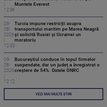
|
Muntele Everest
12:36
09-
Turcia impune restricții asupra
08-
transportului maritim pe Marea Neagră
2026
și solicită Rusiei și Ucrainei un
|
moratoriu
12:33
09-
Bucureștiul conduce în topul firmelor
08-
suspendate, dar un județ a înregistrat o
2026
creștere de 54%. Datele ONRC
|
12:12
VEZI MAI MULTE ȘTIRI