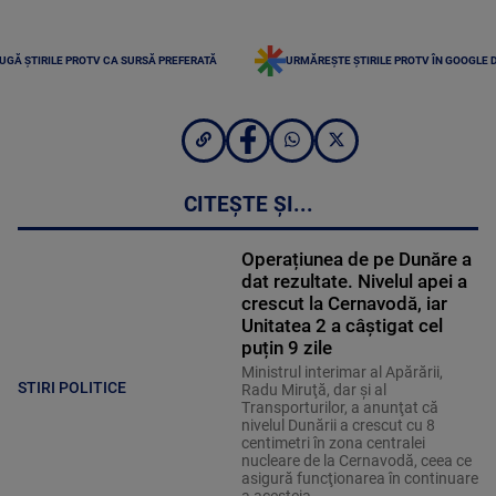
UGĂ ȘTIRILE PROTV CA SURSĂ PREFERATĂ
URMĂREȘTE ȘTIRILE PROTV ÎN GOOGLE 
CITEȘTE ȘI...
Operațiunea de pe Dunăre a
dat rezultate. Nivelul apei a
crescut la Cernavodă, iar
Unitatea 2 a câștigat cel
puțin 9 zile
Ministrul interimar al Apărării,
STIRI POLITICE
Radu Miruţă, dar şi al
Transporturilor, a anunţat că
nivelul Dunării a crescut cu 8
centimetri în zona centralei
nucleare de la Cernavodă, ceea ce
asigură funcţionarea în continuare