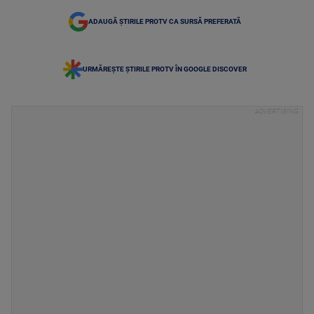
ADAUGĂ ȘTIRILE PROTV CA SURSĂ PREFERATĂ
URMĂREȘTE ȘTIRILE PROTV ÎN GOOGLE DISCOVER