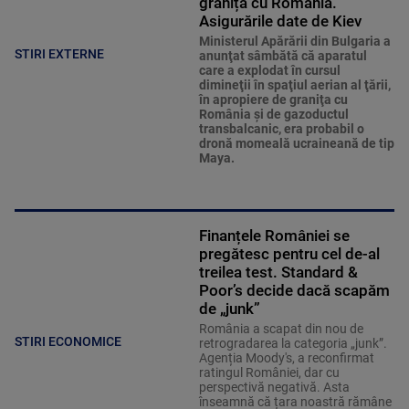
granița cu România.
Asigurările date de Kiev
Ministerul Apărării din Bulgaria a
STIRI EXTERNE
anunţat sâmbătă că aparatul
care a explodat în cursul
dimineţii în spaţiul aerian al ţării,
în apropiere de graniţa cu
România şi de gazoductul
transbalcanic, era probabil o
dronă momeală ucraineană de tip
Maya.
Finanțele României se
pregătesc pentru cel de-al
treilea test. Standard &
Poor’s decide dacă scapăm
de „junk”
România a scapat din nou de
STIRI ECONOMICE
retrogradarea la categoria „junk”.
Agenția Moody's, a reconfirmat
ratingul României, dar cu
perspectivă negativă. Asta
înseamnă că țara noastră rămâne