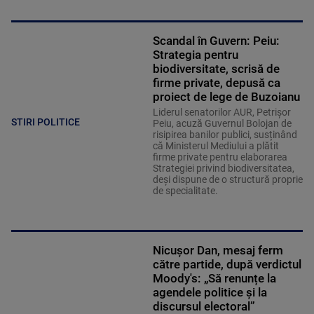
Scandal în Guvern: Peiu:
Strategia pentru
biodiversitate, scrisă de
firme private, depusă ca
proiect de lege de Buzoianu
Liderul senatorilor AUR, Petrișor
STIRI POLITICE
Peiu, acuză Guvernul Bolojan de
risipirea banilor publici, susținând
că Ministerul Mediului a plătit
firme private pentru elaborarea
Strategiei privind biodiversitatea,
deși dispune de o structură proprie
de specialitate.
Nicușor Dan, mesaj ferm
către partide, după verdictul
Moody's: „Să renunțe la
agendele politice şi la
discursul electoral”