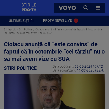
StirilePROTV
CAUTA
VOYO
TOATE 
PROTV NEWS LIVE
ULTIMELE ȘTIRI
Stirileprotv
Stiri Politice
Ciolacu anunță că ”este convins” de faptul că în octombrie
”cel târziu” nu o să mai avem vize cu SUA
Ciolacu anunță că ”este convins” de
faptul că în octombrie ”cel târziu” nu o
să mai avem vize cu SUA
Data publicării:
13-05-2024 | 07:12
STIRI POLITICE
Data actualizării:
11-08-2025 | 22:47