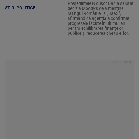
Președintele Nicușor Dan a salutat
STIRI POLITICE
decizia Moody’s de a menține
ratingul României la „Baa3”,
afirmând că agenția a confirmat
progresele făcute în ultimul an
pentru echilibrarea finanțelor
publice și reducerea cheltuielilor.