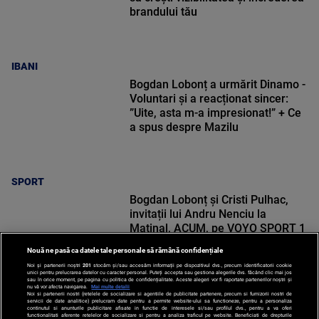
brandului tău
IBANI
Bogdan Lobonț a urmărit Dinamo -
Voluntari și a reacționat sincer:
”Uite, asta m-a impresionat!” + Ce
a spus despre Mazilu
SPORT
Bogdan Lobonț și Cristi Pulhac,
invitații lui Andru Nenciu la
Matinal, ACUM, pe VOYO SPORT 1
Nouă ne pasă ca datele tale personale să rămână confidențiale
Noi și partenerii noștri
201
stocăm și/sau accesăm informații pe dispozitivul dvs., precum identificatorii cookie
unici pentru prelucrarea datelor cu caracter personal. Puteți accepta sau gestiona alegerile dvs. făcând clic mai jos
sau în orice moment, pe pagina cu politica de confidențialitate. Aceste alegeri vor fi raportate partenerilor noștri și
nu vă vor afecta navigarea.
Mai multe detalii
Noi si partenerii nostri (retelele de socializare si agentiile de publicitate partenere, precum si furnizorii nostri de
SPORT
servicii de date analitice) prelucram date pentru a permite website-ului sa functioneze, pentru a personaliza
continutul si anunturile publicitare afisate in functie de interesele si/sau profilul dvs., pentru a va oferi
functionalitati aferente retelelor de socializare si pentru a analiza traficul pe website. Beneficiati de drepturile