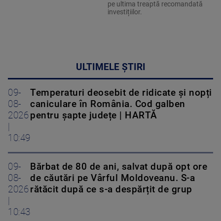
pe ultima treaptă recomandată
investițiilor.
ULTIMELE ȘTIRI
09-
Temperaturi deosebit de ridicate și nopți
08-
caniculare în România. Cod galben
2026
pentru șapte județe | HARTĂ
|
10:49
09-
Bărbat de 80 de ani, salvat după opt ore
08-
de căutări pe Vârful Moldoveanu. S-a
2026
rătăcit după ce s-a despărțit de grup
|
10:43