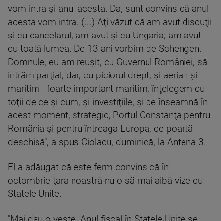
vom intra şi anul acesta. Da, sunt convins că anul
acesta vom intra. (...) Aţi văzut că am avut discuţii
şi cu cancelarul, am avut şi cu Ungaria, am avut
cu toată lumea. De 13 ani vorbim de Schengen.
Domnule, eu am reuşit, cu Guvernul României, să
intrăm parţial, dar, cu piciorul drept, şi aerian şi
maritim - foarte important maritim, înţelegem cu
toţii de ce şi cum, şi investiţiile, şi ce înseamnă în
acest moment, strategic, Portul Constanţa pentru
România şi pentru întreaga Europa, ce poartă
deschisă", a spus Ciolacu, duminică, la Antena 3.
El a adăugat că este ferm convins că în
octombrie ţara noastră nu o să mai aibă vize cu
Statele Unite.
"Mai dau o veste. Anul fiscal în Statele Unite se