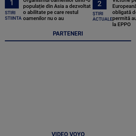
Organismul oamenilor dintr-o
Victorie p
1
2
populație din Asia a dezvoltat
Europeană
o abilitate pe care restul
obligată d
STIRI
ȘTIRI
oamenilor nu o au
permită au
STIINTA
ACTUALE
la EPPO
PARTENERI
VIDEO VOYO