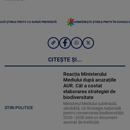
UGĂ ȘTIRILE PROTV CA SURSĂ PREFERATĂ
URMĂREȘTE ȘTIRILE PROTV ÎN GOOGLE 
CITEȘTE ȘI...
Reacția Ministerului
Mediului după acuzațiile
AUR. Cât a costat
elaborarea strategiei de
biodiversitate
Ministerul Mediului subliniază,
STIRI POLITICE
sâmbătă, că Strategia naţională
pentru conservarea biodiversităţii
2026–2030 este un document
asumat de instituţie.