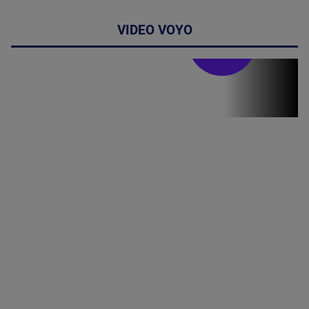
VIDEO VOYO
Stirile PRO TV
Stirile PRO
TV # 19.00 -
8 August
2026
MAI
MULTE
DETALII