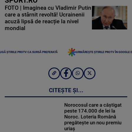
SPORT.RO
FOTO | Imaginea cu Vladimir Putin
care a stârnit revoltă! Ucrainenii
acuză lipsă de reacție la nivel
mondial
UGĂ ȘTIRILE PROTV CA SURSĂ PREFERATĂ
URMĂREȘTE ȘTIRILE PROTV ÎN GOOGLE 
CITEȘTE ȘI...
Norocosul care a câștigat
peste 174.000 de lei la
Noroc. Loteria Română
pregătește un nou premiu
uriaș