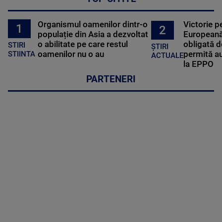
Organismul oamenilor dintr-o
Victorie p
1
2
populație din Asia a dezvoltat
Europeană
o abilitate pe care restul
obligată d
STIRI
ȘTIRI
oamenilor nu o au
permită au
STIINTA
ACTUALE
la EPPO
PARTENERI