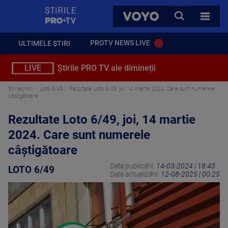
StirilePROTV
CAUTA
VOYO
TOATE 
PROTV NEWS LIVE
ULTIMELE ȘTIRI
LIVE
Știrile PRO TV ale dimineții
Stirileprotv
Loto 6/49
Rezultate Loto 6/49, joi, 14 martie 2024. Care sunt numerele
câștigătoare
Rezultate Loto 6/49, joi, 14 martie
2024. Care sunt numerele
câștigătoare
Data publicării:
14-03-2024 | 18:43
LOTO 6/49
Data actualizării:
12-08-2025 | 00:25