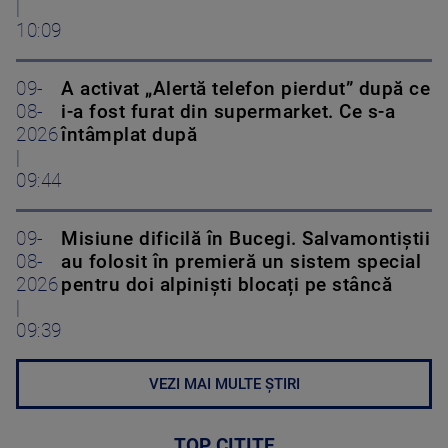
|
10:09
09-
A activat „Alertă telefon pierdut” după ce
08-
i-a fost furat din supermarket. Ce s-a
2026
întâmplat după
|
09:44
09-
Misiune dificilă în Bucegi. Salvamontiștii
08-
au folosit în premieră un sistem special
2026
pentru doi alpiniști blocați pe stâncă
|
09:39
VEZI MAI MULTE ȘTIRI
TOP CITITE