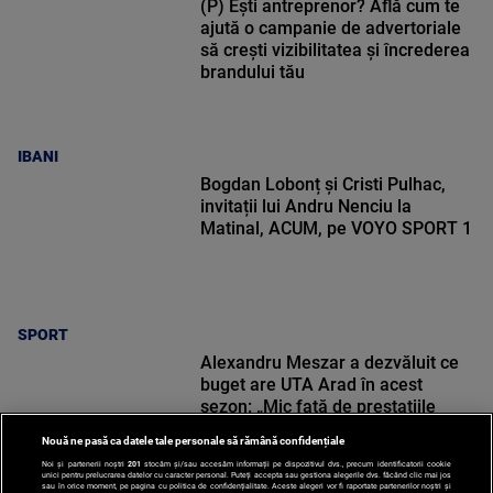
(P) Ești antreprenor? Află cum te
ajută o campanie de advertoriale
să crești vizibilitatea și încrederea
brandului tău
IBANI
Bogdan Lobonț și Cristi Pulhac,
invitații lui Andru Nenciu la
Matinal, ACUM, pe VOYO SPORT 1
SPORT
Alexandru Meszar a dezvăluit ce
buget are UTA Arad în acest
sezon: „Mic față de prestațiile
noastre”
Nouă ne pasă ca datele tale personale să rămână confidențiale
Noi și partenerii noștri
201
stocăm și/sau accesăm informații pe dispozitivul dvs., precum identificatorii cookie
unici pentru prelucrarea datelor cu caracter personal. Puteți accepta sau gestiona alegerile dvs. făcând clic mai jos
sau în orice moment, pe pagina cu politica de confidențialitate. Aceste alegeri vor fi raportate partenerilor noștri și