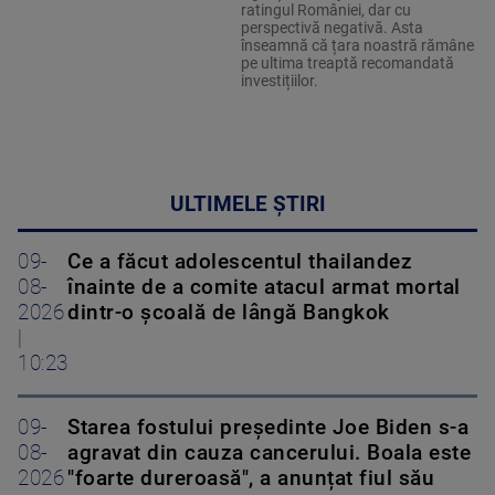
ratingul României, dar cu
perspectivă negativă. Asta
înseamnă că țara noastră rămâne
pe ultima treaptă recomandată
investițiilor.
ULTIMELE ȘTIRI
09-
Ce a făcut adolescentul thailandez
08-
înainte de a comite atacul armat mortal
2026
dintr-o școală de lângă Bangkok
|
10:23
09-
Starea fostului președinte Joe Biden s-a
08-
agravat din cauza cancerului. Boala este
2026
"foarte dureroasă", a anunțat fiul său