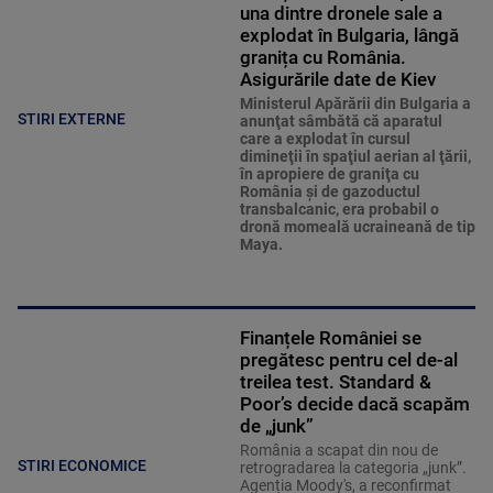
una dintre dronele sale a
explodat în Bulgaria, lângă
granița cu România.
Asigurările date de Kiev
Ministerul Apărării din Bulgaria a
STIRI EXTERNE
anunţat sâmbătă că aparatul
care a explodat în cursul
dimineţii în spaţiul aerian al ţării,
în apropiere de graniţa cu
România şi de gazoductul
transbalcanic, era probabil o
dronă momeală ucraineană de tip
Maya.
Finanțele României se
pregătesc pentru cel de-al
treilea test. Standard &
Poor’s decide dacă scapăm
de „junk”
România a scapat din nou de
STIRI ECONOMICE
retrogradarea la categoria „junk”.
Agenția Moody's, a reconfirmat