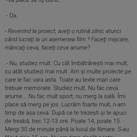
-
Vă place să fiţi bunic.
- Da.
-
Revenind la proiect, aveţi o rutină zilnic atunci
când lucraţi la un asemenea film ? Faceţi mişcare,
mâncaţi ceva, faceţi ceva anume?
- Nu, studiez mult. Cu cât îmbătrâneşti mai mult,
cu atât studiezi mai mult. Am şi multe proiecte pe
care le fac vara asta. Toate au texte mari care
trebuie memorate. Studiez mult. Nu fac ceva
anume... Nu fac mult sport, nu merg la sală. Îmi
place să merg pe jos. Lucrăm foarte mult, n-am
timp de aşa ceva. După ce te trezeşti şi te apuci
de treabă, trec 12-13 ore. Poate 14, poate 15.
Mergi 30 de minute până la locul de filmare. S-au