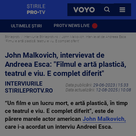
StirilePROTV
CAUTA
VOYO
TOATE 
PROTV NEWS LIVE
ULTIMELE ȘTIRI
Stirileprotv
Interviurile Stirileprotv.ro
John Malkovich, intervievat de Andreea Esca:
"Filmul e artă plastică, teatrul e viu. E complet diferit"
John Malkovich, intervievat de
Andreea Esca: "Filmul e artă plastică,
teatrul e viu. E complet diferit"
INTERVIURILE
Data publicării:
29-06-2023 | 15:33
STIRILEPROTV.RO
Data actualizării:
12-08-2025 | 10:08
“Un film e un lucru mort, e artă plastică, în timp
ce teatrul e viu. E complet diferit”, este de
părere marele actor american
John Malkovich,
care i-a acordat un interviu Andreei Esca.