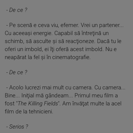
-
De ce ?
- Pe scenă e ceva viu, efemer. Vrei un partener...
Cu aceeaşi energie. Capabil să întreţină un
schimb, să asculte şi să reacţioneze. Dacă tu le
oferi un imbold, ei îţi oferă acest imbold. Nu e
neapărat la fel şi în cinematografie.
-
De ce ?
- Acolo lucrezi mai mult cu camera. Cu camera...
Bine... Iniţial mă gândeam... Primul meu film a
fost "
The Killing Fields
". Am învăţat multe la acel
film de la tehnicieni.
-
Serios ?