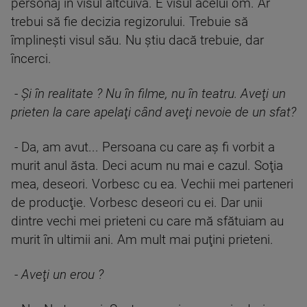
personaj în visul altcuiva. E visul acelui om. Ar
trebui să fie decizia regizorului. Trebuie să
împlineşti visul său. Nu ştiu dacă trebuie, dar
încerci.
-
Şi în realitate ? Nu în filme, nu în teatru. Aveţi un
prieten la care apelaţi când aveţi nevoie de un sfat?
- Da, am avut... Persoana cu care aş fi vorbit a
murit anul ăsta. Deci acum nu mai e cazul. Soţia
mea, deseori. Vorbesc cu ea. Vechii mei parteneri
de producţie. Vorbesc deseori cu ei. Dar unii
dintre vechi mei prieteni cu care mă sfătuiam au
murit în ultimii ani. Am mult mai puţini prieteni.
-
Aveţi un erou ?