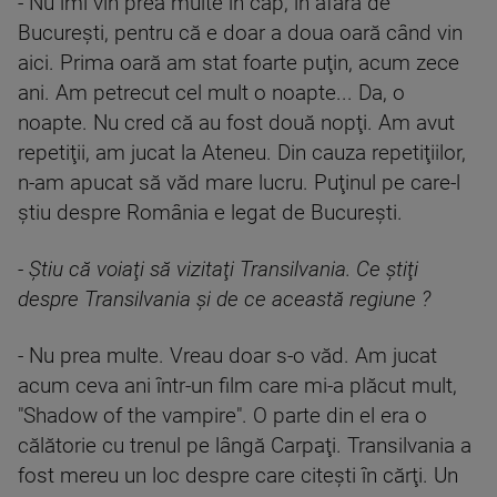
- Nu îmi vin prea multe în cap, în afară de
Bucureşti, pentru că e doar a doua oară când vin
aici. Prima oară am stat foarte puţin, acum zece
ani. Am petrecut cel mult o noapte... Da, o
noapte. Nu cred că au fost două nopţi. Am avut
repetiţii, am jucat la Ateneu. Din cauza repetiţiilor,
n-am apucat să văd mare lucru. Puţinul pe care-l
ştiu despre România e legat de Bucureşti.
- Ştiu că voiaţi să vizitaţi Transilvania. Ce ştiţi
despre Transilvania şi de ce această regiune ?
- Nu prea multe. Vreau doar s-o văd. Am jucat
acum ceva ani într-un film care mi-a plăcut mult,
"Shadow of the vampire". O parte din el era o
călătorie cu trenul pe lângă Carpaţi. Transilvania a
fost mereu un loc despre care citeşti în cărţi. Un