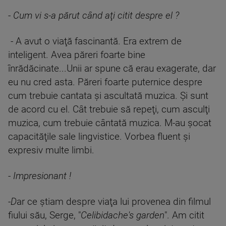
-
Cum vi s-a părut când aţi citit despre el ?
- A avut o viaţă fascinantă. Era extrem de
inteligent. Avea păreri foarte bine
înrădăcinate...Unii ar spune că erau exagerate, dar
eu nu cred asta. Păreri foarte puternice despre
cum trebuie cantata şi ascultată muzica. Şi sunt
de acord cu el. Cât trebuie să repeţi, cum asculţi
muzica, cum trebuie cântată muzica. M-au şocat
capacităţile sale lingvistice. Vorbea fluent şi
expresiv multe limbi.
-
Impresionant !
-D
ar ce ştiam despre viaţa lui provenea din filmul
fiului său, Serge, "
Celibidache's garden
". Am citit