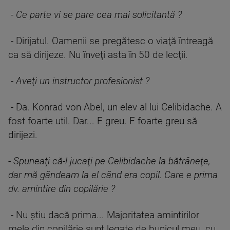
-
Ce parte vi se pare cea mai solicitantă ?
- Dirijatul. Oamenii se pregătesc o viaţă întreagă
ca să dirijeze. Nu înveţi asta în 50 de lecţii.
-
Aveţi un instructor profesionist ?
- Da. Konrad von Abel, un elev al lui Celibidache. A
fost foarte util. Dar... E greu. E foarte greu să
dirijezi.
-
Spuneaţi că-l jucaţi pe Celibidache la bătrâneţe,
dar mă gândeam la el când era copil. Care e prima
dv. amintire din copilărie ?
- Nu ştiu dacă prima... Majoritatea amintirilor
mele din copilărie sunt legate de bunicul meu, cu