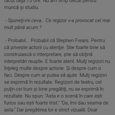
făcut deja 15 ore. Nu am timp decât pentru
muncă şi studiu.
-
Spuneţi-mi ceva... Ce regizor v-a provocat cel mai
mult până acum ?
- Probabil... Probabil că Stephen Frears. Pentru
că priveşte actorii cu atenţie. Ştie foarte bine să
construiască o interpretare, ştie să obţină
interpretări reuşite. E foarte atent. Mulţi regizori nu
înţeleg multe despre actorie. Şi despre cum o
faci. Despre cum ar putea să ajute. Mulţi regizori
se exprimă în rezultate. Regizorii de teatru, cel
puţin cei buni şi bine pregătiţi, nu se exprimă în
rezultate. Nu spun: "Asta e o scenă în care eşti
furios sau eşti foarte trist." "Da, îmi dau seama de
asta." Dar pregătirea lor e strict vizuală. Doar