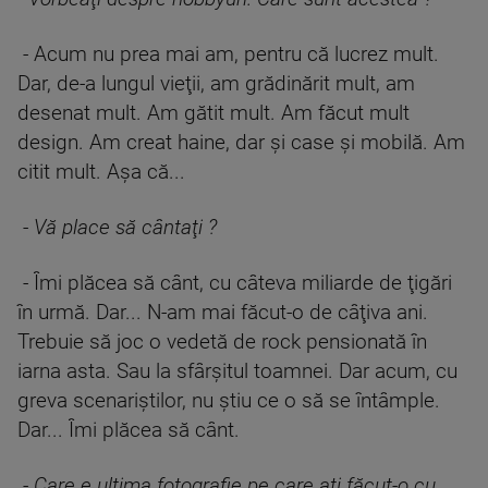
- Acum nu prea mai am, pentru că lucrez mult.
Dar, de-a lungul vieţii, am grădinărit mult, am
desenat mult. Am gătit mult. Am făcut mult
design. Am creat haine, dar şi case şi mobilă. Am
citit mult. Aşa că...
-
Vă place să cântaţi ?
- Îmi plăcea să cânt, cu câteva miliarde de ţigări
în urmă. Dar... N-am mai făcut-o de câţiva ani.
Trebuie să joc o vedetă de rock pensionată în
iarna asta. Sau la sfârşitul toamnei. Dar acum, cu
greva scenariştilor, nu ştiu ce o să se întâmple.
Dar... Îmi plăcea să cânt.
-
Care e ultima fotografie pe care aţi făcut-o cu