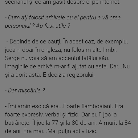
scenariul şi ce am găsit despre el pe internet.
-
Cum aţi folosit arhivele cu el pentru a vă crea
personajul ? Au fost utile ?
- Depinde de ce cauţi. În acest caz, de exemplu,
jucăm doar în engleză, nu folosim alte limbi.
Serge nu voia să am accentul tatălui său.
Imaginile de arhivă m-ar fi ajutat cu asta. Dar...Nu
şi-a dorit asta. E decizia regizorului.
-
Dar mişcările ?
- Îmi amintesc că era...Foarte flamboaiant. Era
foarte expresiv, verbal şi fizic. Dar eu îl joc la
bătrâneţe. Îl joc la 77 şi la 80 de ani. A murit la 84
de ani. Era mai...Mai puţin activ fizic.