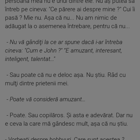
persoana mea nu e unul dintre ele. Nu aş putea să
întreb pe cineva: "Ce părere ai despre mine ?" Cui îi
pasă ? Mie nu. Aşa că nu... Nu am nimic de
adăugat la o asemenea întrebare, pentru că nu...
-
Nu vă gândiţi la ce ar spune dacă i-ar întreba
cineva: "Cum e John ?" “E amuzant, interesant,
inteligent, talentat..."
- Sau poate că nu e deloc aşa. Nu ştiu. Râd cu
mulţi dintre prietenii mei.
-
Poate vă consideră amuzant…
- Poate. Sau copilăros. Şi asta e adevărat. Dar nu
e ceva la care mă gândesc mult, aşa că nu ştiu.
-
Vorbeaţi despre hobbyuri. Care sunt acestea ?