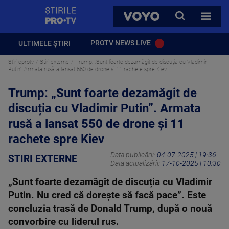
StirilePROTV
CAUTA
VOYO
TOATE 
PROTV NEWS LIVE
ULTIMELE ȘTIRI
Stirileprotv
Stiri externe
Trump: „Sunt foarte dezamăgit de discuția cu Vladimir
Putin”. Armata rusă a lansat 550 de drone și 11 rachete spre Kiev
Trump: „Sunt foarte dezamăgit de
discuția cu Vladimir Putin”. Armata
rusă a lansat 550 de drone și 11
rachete spre Kiev
Data publicării:
04-07-2025 | 19:36
STIRI EXTERNE
Data actualizării:
17-10-2025 | 10:30
„Sunt foarte dezamăgit de discuția cu Vladimir
Putin. Nu cred că dorește să facă pace”. Este
concluzia trasă de Donald Trump, după o nouă
convorbire cu liderul rus.