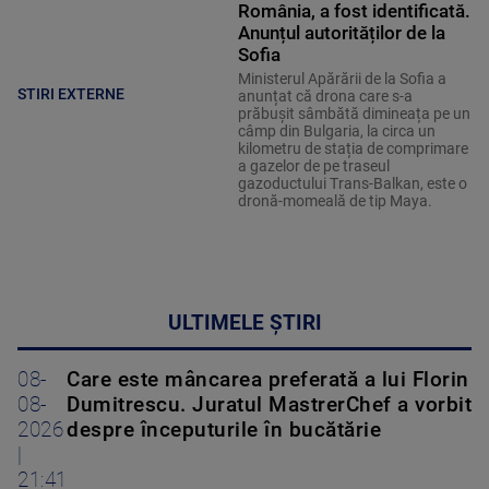
România, a fost identificată.
Anunțul autorităților de la
Sofia
Ministerul Apărării de la Sofia a
STIRI EXTERNE
anunțat că drona care s-a
prăbușit sâmbătă dimineața pe un
câmp din Bulgaria, la circa un
kilometru de stația de comprimare
a gazelor de pe traseul
gazoductului Trans-Balkan, este o
dronă-momeală de tip Maya.
ULTIMELE ȘTIRI
08-
Care este mâncarea preferată a lui Florin
08-
Dumitrescu. Juratul MastrerChef a vorbit
2026
despre începuturile în bucătărie
|
21:41