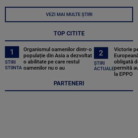
VEZI MAI MULTE ȘTIRI
TOP CITITE
Organismul oamenilor dintr-o
Victorie p
1
2
populație din Asia a dezvoltat
Europeană
o abilitate pe care restul
obligată d
STIRI
ȘTIRI
oamenilor nu o au
permită au
STIINTA
ACTUALE
la EPPO
PARTENERI