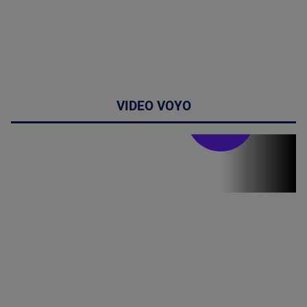
VIDEO VOYO
Stirile PRO TV
Stirile PRO
TV # 19.00 -
8 August