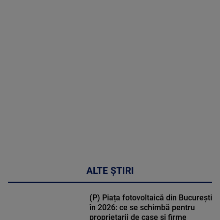
2026
MAI
MULTE
DETALII
30:33
ALTE ȘTIRI
(P) Piața fotovoltaică din București
în 2026: ce se schimbă pentru
proprietarii de case și firme