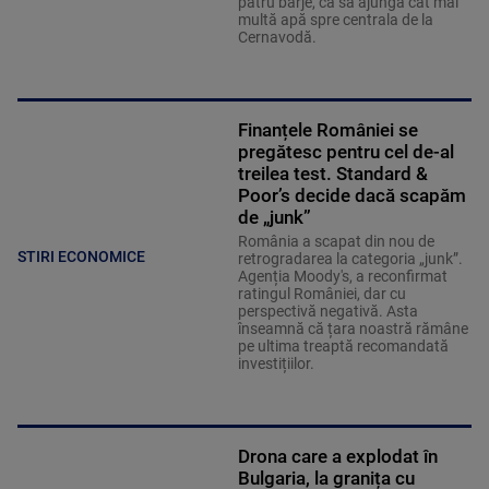
patru barje, ca să ajungă cât mai
multă apă spre centrala de la
Cernavodă.
Finanțele României se
pregătesc pentru cel de-al
treilea test. Standard &
Poor’s decide dacă scapăm
de „junk”
România a scapat din nou de
STIRI ECONOMICE
retrogradarea la categoria „junk”.
Agenția Moody's, a reconfirmat
ratingul României, dar cu
perspectivă negativă. Asta
înseamnă că țara noastră rămâne
pe ultima treaptă recomandată
investițiilor.
Drona care a explodat în
Bulgaria, la granița cu