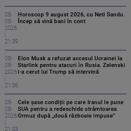
08-
Horoscop 9 august 2026, cu Neti Sandu.
08-
Încep să vină bani în cont
2026
|
21:39
08-
Elon Musk a refuzat accesul Ucrainei la
08-
Starlink pentru atacuri în Rusia. Zelenski
2026
i-a cerut lui Trump să intervină
|
21:36
08-
Cele șase condiții pe care Iranul le pune
08-
SUA pentru a redeschide strâmtoarea
2026
Ormuz după „două războaie impuse”
|
21:33