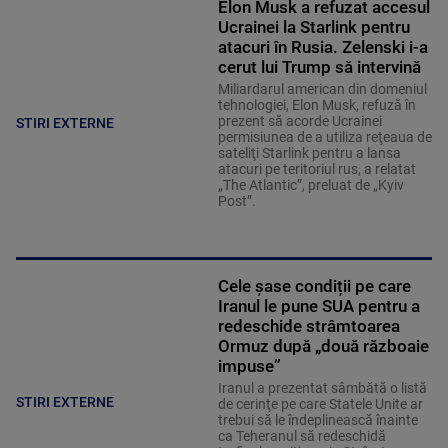
Elon Musk a refuzat accesul
Ucrainei la Starlink pentru
atacuri în Rusia. Zelenski i-a
cerut lui Trump să intervină
Miliardarul american din domeniul
tehnologiei, Elon Musk, refuză în
prezent să acorde Ucrainei
STIRI EXTERNE
permisiunea de a utiliza reţeaua de
sateliţi Starlink pentru a lansa
atacuri pe teritoriul rus, a relatat
„The Atlantic”, preluat de „Kyiv
Post”.
Cele șase condiții pe care
Iranul le pune SUA pentru a
redeschide strâmtoarea
Ormuz după „două războaie
impuse”
Iranul a prezentat sâmbătă o listă
STIRI EXTERNE
de cerinţe pe care Statele Unite ar
trebui să le îndeplinească înainte
ca Teheranul să redeschidă