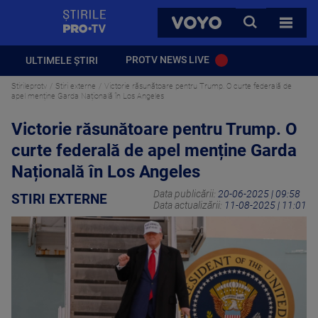
StirilePROTV
CAUTA
VOYO
TOATE 
PROTV NEWS LIVE
ULTIMELE ȘTIRI
Stirileprotv
Stiri externe
Victorie răsunătoare pentru Trump. O curte federală de
apel menține Garda Națională în Los Angeles
Victorie răsunătoare pentru Trump. O
curte federală de apel menține Garda
Națională în Los Angeles
Data publicării:
20-06-2025 | 09:58
STIRI EXTERNE
Data actualizării:
11-08-2025 | 11:01