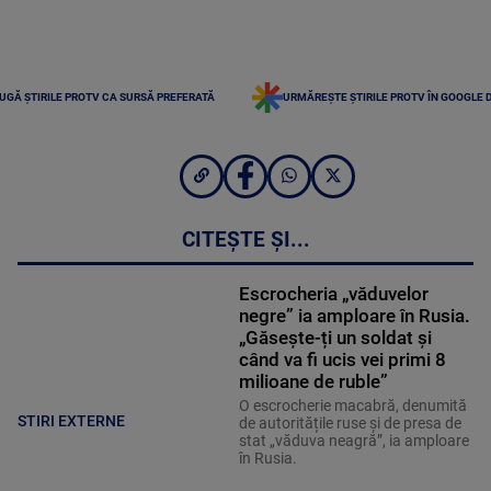
UGĂ ȘTIRILE PROTV CA SURSĂ PREFERATĂ
URMĂREȘTE ȘTIRILE PROTV ÎN GOOGLE 
CITEȘTE ȘI...
Escrocheria „văduvelor
negre” ia amploare în Rusia.
„Găsește-ți un soldat și
când va fi ucis vei primi 8
milioane de ruble”
O escrocherie macabră, denumită
STIRI EXTERNE
de autoritățile ruse și de presa de
stat „văduva neagră”, ia amploare
în Rusia.