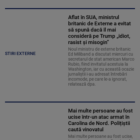
Aflat în SUA, ministrul
britanic de Externe a evitat
să spună dacă îl mai
consideră pe Trump „idiot,
rasist și misogin”
Noul ministru de externe britanic
STIRI EXTERNE
Ed Miliband a discutat miercuri cu
secretarul de stat american Marco
Rubio, fiind invitatul acestuia la
Washington, iar cu această ocazie
jurnaliştii i-au adresat întrebări
incomode, pe care le-a ignorat,
relatează dpa.
Mai multe persoane au fost
ucise într-un atac armat în
Carolina de Nord. Polițiștii
caută vinovatul
Mai multe persoane au fost ucise,