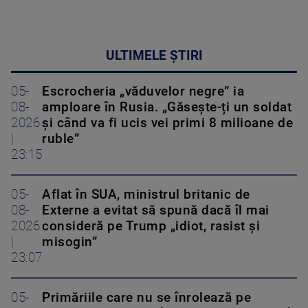
ULTIMELE ȘTIRI
05-
Escrocheria „văduvelor negre” ia
08-
amploare în Rusia. „Găsește-ți un soldat
2026
și când va fi ucis vei primi 8 milioane de
|
ruble”
23:15
05-
Aflat în SUA, ministrul britanic de
08-
Externe a evitat să spună dacă îl mai
2026
consideră pe Trump „idiot, rasist și
|
misogin”
23:07
05-
Primăriile care nu se înrolează pe