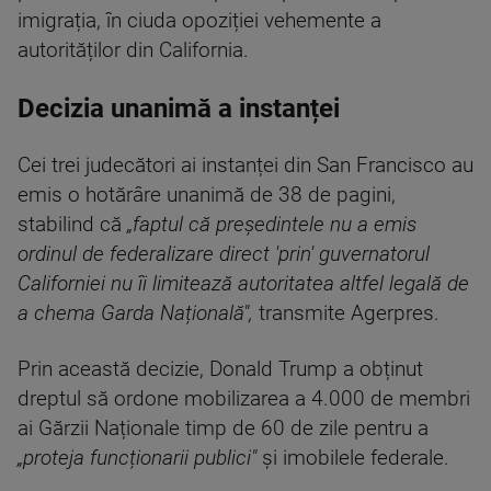
imigrația, în ciuda opoziției vehemente a
autorităților din California.
Decizia unanimă a instanței
Cei trei judecători ai instanței din San Francisco au
emis o hotărâre unanimă de 38 de pagini,
stabilind că
„faptul că președintele nu a emis
ordinul de federalizare direct 'prin' guvernatorul
Californiei nu îi limitează autoritatea altfel legală de
a chem
a Garda Națională",
transmite Agerpres.
Prin această decizie, Donald Trump a obținut
dreptul să ordone mobilizarea a 4.000 de membri
ai Gărzii Naționale timp de 60 de zile pentru a
„proteja funcționarii publici"
și imobilele federale.