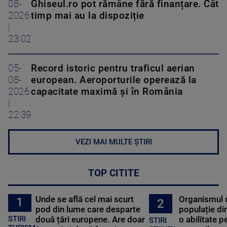
08-
Ghiseul.ro pot rămâne fără finanțare. Cât
2026
timp mai au la dispoziție
|
23:02
05-
Record istoric pentru traficul aerian
08-
european. Aeroporturile operează la
2026
capacitate maximă și în România
|
22:39
VEZI MAI MULTE ȘTIRI
TOP CITITE
Unde se află cel mai scurt
Organismul 
1
2
pod din lume care desparte
populație di
STIRI
două țări europene. Are doar
o abilitate p
STIRI