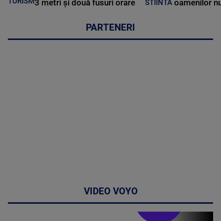
TURISM
3 metri și două fusuri orare
oamenilor nu
STIINTA
PARTENERI
VIDEO VOYO